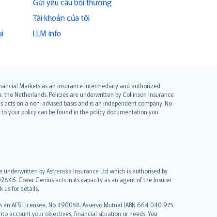
Gửi yêu cầu bồi thường
Tài khoản của tôi
i
LLM info
 Financial Markets as an insurance intermediary and authorized
he Netherlands. Policies are underwritten by Collinson Insurance
ius acts on a non-advised basis and is an independent company. No
le to your policy can be found in the policy documentation you
re underwritten by Astrenska Insurance Ltd which is authorised by
2846. Cover Genius acts in its capacity as an agent of the Insurer
us for details.
 as an AFS Licensee, No 490058. Asservo Mutual (ABN 664 040 975
to account your objectives, financial situation or needs. You