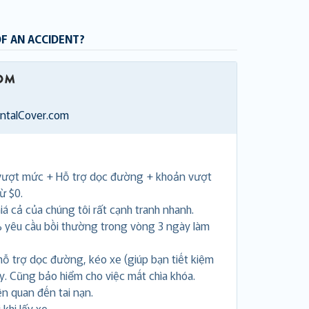
OF AN ACCIDENT?
entalCover.com
vượt mức + Hỗ trợ dọc đường + khoản vượt
ừ $0.
á cả của chúng tôi rất cạnh tranh nhanh.
 yêu cầu bồi thường trong vòng 3 ngày làm
hỗ trợ dọc đường, kéo xe (giúp bạn tiết kiệm
ày. Cũng bảo hiểm cho việc mất chìa khóa.
ên quan đến tai nạn.
khi lấy xe.