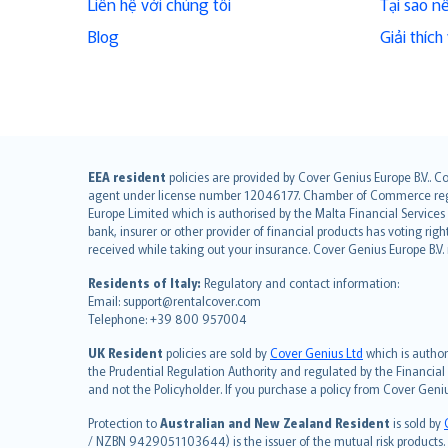
Liên hệ với chúng tôi
Tại sao n
Blog
Giải thíc
English (UK)
EEA resident
policies are provided by Cover Genius Europe B.V.. C
agent under license number 12046177. Chamber of Commerce registr
English (US)
Europe Limited which is authorised by the Malta Financial Service
Deutsch
bank, insurer or other provider of financial products has voting rig
français
received while taking out your insurance. Cover Genius Europe B.V
Nederlands
Residents of Italy:
Regulatory and contact information:
español
Email: support@rentalcover.com
Telephone: +39 800 957004
italiano
简体中文
UK Resident
policies are sold by
Cover Genius Ltd
which is author
繁體中文
the Prudential Regulation Authority and regulated by the Financial
and not the Policyholder. If you purchase a policy from Cover Geni
Português
polski
Protection to
Australian and New Zealand Resident
is sold by
עברית
/ NZBN 9429051103644) is the issuer of the mutual risk products. C