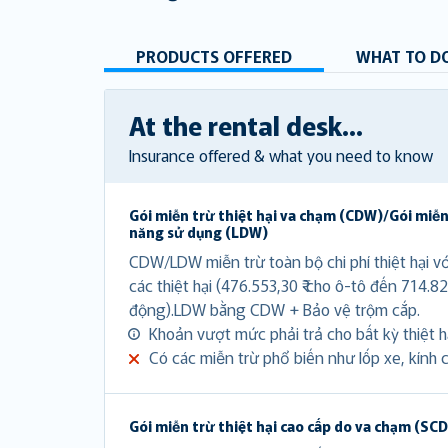
PRODUCTS OFFERED
WHAT TO DO
At the rental desk...
Insurance offered & what you need to know
Gói miễn trừ thiệt hại va chạm (CDW)/Gói miễn
năng sử dụng (LDW)
CDW/LDW miễn trừ toàn bộ chi phí thiệt hại v
các thiệt hại (476.553,30 ₹ cho ô-tô đến 714.82
động).LDW bằng CDW + Bảo vệ trộm cắp.
Khoản vượt mức phải trả cho bất kỳ thiệt hạ
Có các miễn trừ phổ biến như lốp xe, kính c
Gói miễn trừ thiệt hại cao cấp do va chạm (SC