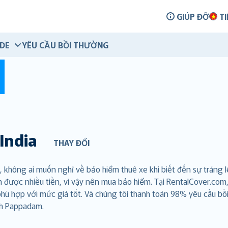
GIÚP ĐỠ
TI
IDE
YÊU CẦU BỒI THƯỜNG
India
THAY ĐỔI
, không ai muốn nghĩ về bảo hiểm thuê xe khi biết đến sự tráng
iệm được nhiều tiền, vì vậy nên mua bảo hiểm. Tại RentalCover.c
ù hợp với mức giá tốt. Và chúng tôi thanh toán 98% yêu cầu bồi
nh Pappadam.