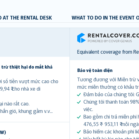
 AT THE RENTAL DESK
WHAT TO DO IN THE EVENT 
RentalCover
Equivalent coverage from R
 trừ thiệt hại do mất khả
Bảo vệ toàn diện
Tương đương với Miễn trừ 
ới số tiền vượt mức cao cho
mức miễn thường có khấu tr
9,94 ₹ cho nhà xe di
Đảm bảo của chúng tôi: Gi
Chúng tôi thanh toán 98%
i nào rất cao.
việc.
hắn gió, khung gầm v.v...
Bao gồm chi trả miễn phí 
476,55 ₹ - 953,11 ₹ mỗi ng
Bảo hiểm các khoản phí li
DW)
Hủy bất kỳ lúc nào cho tới 