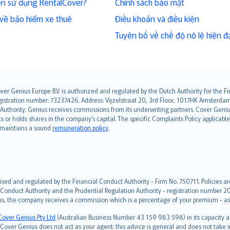
ên sử dụng RentalCover?
Chính sách bảo mật
h về bảo hiểm xe thuê
Điều khoản và điều kiện
Tuyên bố về chế độ nô lệ hiện đạ
over Genius Europe B.V. is authorized and regulated by the Dutch Authority for the
ation number: 73237426. Address: Vijzelstraat 20, 3rd Floor, 1017HK Amsterdam, t
s Authority. Genius receives commissions from its underwriting partners. Cover Gen
hts or holds shares in the company’s capital. The specific Complaints Policy applicab
. maintains a sound
remuneration policy
.
ised and regulated by the Financial Conduct Authority - Firm No. 750711. Policies a
 Conduct Authority and the Prudential Regulation Authority - registration number 20
us, the company receives a commission which is a percentage of your premium - ask 
Cover Genius Pty Ltd
(Australian Business Number 43 159 983 598) in its capacity
over Genius does not act as your agent: this advice is general and does not take in