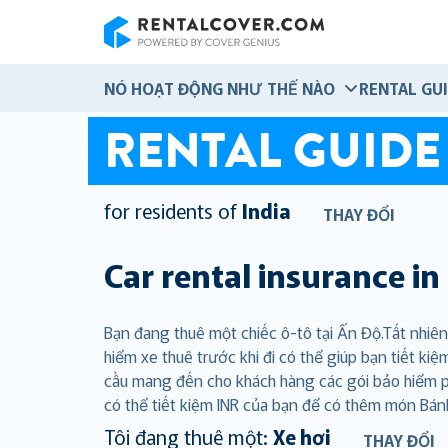
RentalCover
NÓ HOẠT ĐỘNG NHƯ THẾ NÀO
RENTAL GU
RENTAL GUIDE
for residents of
India
THAY ĐỔI
Car rental insurance in
Bạn đang thuê một chiếc ô-tô tại Ấn Độ.Tất nhiên
hiểm xe thuê trước khi đi có thể giúp bạn tiết k
cầu mang đến cho khách hàng các gói bảo hiểm ph
có thể tiết kiệm INR của bạn để có thêm món Bá
Tôi đang thuê một:
Xe hơi
THAY ĐỔI