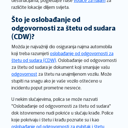
destinacijama, pogledajte naše
vodiče za najam
za
različite lokacije diljem svijeta.
Što je oslobađanje od
odgovornosti za štetu od sudara
(CDW)?
Možda je najvažniji dio osiguranja najma automobila
koji treba razumjeti
oslobađanje od odgovornosti za
štetu od sudara (CDW)
. Oslobađanje od odgovornosti
za štetu od sudara je dokument koji smanjuje vašu
odgovornost
za štetu na unajmljenom vozilu. Može
stupiti na snagu ako je vaše vozilo oštećeno u
incidentu poput prometne nesreće.
U nekim slučajevima, polica se može nazvati
"Oslobađanje od odgovornosti za štetu od sudara"
dok istovremeno nudi pokriće u slučaju krađe. Police
koje pokrivaju i štetu i krađu poznate su i kao
oslobađanje od odgovornosti za gubitak i štetu