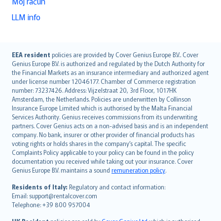
Moj račun
LLM info
English (UK)
EEA resident
policies are provided by Cover Genius Europe B.V.. Cover
Genius Europe B.V. is authorized and regulated by the Dutch Authority for
English (US)
the Financial Markets as an insurance intermediary and authorized agent
Deutsch
under license number 12046177. Chamber of Commerce registration
français
number: 73237426. Address: Vijzelstraat 20, 3rd Floor, 1017HK
Amsterdam, the Netherlands. Policies are underwritten by Collinson
Nederlands
Insurance Europe Limited which is authorised by the Malta Financial
español
Services Authority. Genius receives commissions from its underwriting
italiano
partners. Cover Genius acts on a non-advised basis and is an independent
company. No bank, insurer or other provider of financial products has
简体中文
voting rights or holds shares in the company’s capital. The specific
繁體中文
Complaints Policy applicable to your policy can be found in the policy
Português
documentation you received while taking out your insurance. Cover
Genius Europe B.V. maintains a sound
remuneration policy
.
polski
עברית
Residents of Italy:
Regulatory and contact information:
Email: support@rentalcover.com
Português
Telephone: +39 800 957004
svenska