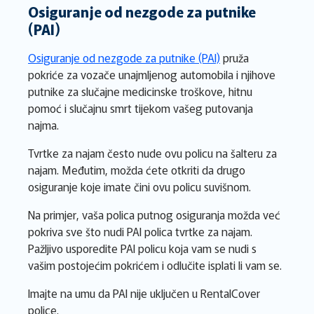
Osiguranje od nezgode za putnike
(PAI)
Osiguranje od nezgode za putnike (PAI)
pruža
pokriće za vozače unajmljenog automobila i njihove
putnike za slučajne medicinske troškove, hitnu
pomoć i slučajnu smrt tijekom vašeg putovanja
najma.
Tvrtke za najam često nude ovu policu na šalteru za
najam. Međutim, možda ćete otkriti da drugo
osiguranje koje imate čini ovu policu suvišnom.
Na primjer, vaša polica putnog osiguranja možda već
pokriva sve što nudi PAI polica tvrtke za najam.
Pažljivo usporedite PAI policu koja vam se nudi s
vašim postojećim pokrićem i odlučite isplati li vam se.
Imajte na umu da PAI nije uključen u RentalCover
police.