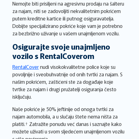
Nemojte biti prisiljeni na agresivnu prodaju na šalteru
za najam, niti se zadovoljiti nekvalitetnim pokrićem
putem kreditne kartice ili putnog osiguravatelja.
Dobijte specijalizirano pokriće koje vam je potrebno
za bezbrižno uživanje u vašem unajmljenom vozilu.
Osigurajte svoje unajmljeno
vozilo s RentalCoverom
RentalCover
nudi visokokvalitetne police koje su
povoljnije i sveobuhvatnije od onih tvrtki za najam. S
našim pokrićem, zaštićeni ste za događaje koje
tvrtke za najam i drugi pružatelji osiguranja često
isključuju.
Naše pokriće je 50% jeftinije od onoga tvrtki za
najam automobila, a u slučaju štete nema ništa za
platiti.† Zatražite ponudu već danas i saznajte kako
možete uživati u svom sljedećem unajmljenom vozilu
s više povjerenja.