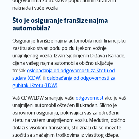
odgovornima za troškove poput administrativnih
naknada i vuče vozila.
Što je osiguranje franšize najma
automobila?
Osiguranje franšize najma automobila nudi financijsku
zaštitu ako stvari pođu po zlu tijekom vožnje
unajmljenog vozila. Izvan Sjedinjenih Država i Kanade,
cijena vašeg najma automobila obično uključuje
trošak
oslobađanja od odgovornosti za štetu od
sudara (CDW)
ili
oslobađanja od odgovornosti za
gubitak i štetu (LDW)
.
Vaš CDW/LDW smanjuje vašu
odgovornost
ako je vaš
unajmljeni automobil oštećen ili ukraden. Slično je
osnovnom osiguranju, pokrivajući vas za određenu
štetu na vašem unajmljenom vozilu. Međutim, obično
dolazi s visokom franšizom, što znači da se možete
suočiti sa značajnim troškovima iz vlastitog džepa.