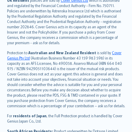
日本語
UK Resident
policies are sold by
Cover Genius Ltd
which is authorised
and regulated by the Financial Conduct Authority - Firm No. 750711.
한국어
Policies are underwritten by Astrenska Insurance Ltd which is authorised
dansk
by the Prudential Regulation Authority and regulated by the Financial
norsk
Conduct Authority and the Prudential Regulation Authority - registration
number 202846. Cover Genius acts in its capacity as an agent of the
suomi
Insurer and not the Policyholder. If you purchase a policy from Cover
العربيّة
Genius, the company receives a commission which is a percentage of
Türkçe
your premium - ask us for details.
česky
Protection to
Australian and New Zealand Resident
is sold by
Cover
Русский
Genius Pty Ltd
(Australian Business Number 43 159 983 598) in its
capacity as an AFS Licensee, No 490058. Asservo Mutual (ABN 664 040
ภาษาไทย
975 / NZBN 9429051103644) is the issuer of the mutual risk products.
български
Cover Genius does not act as your agent: this advice is general and does
català
not take into account your objectives, financial situation or needs. You
should consider whether the advice is suitable for you and your personal
Hrvatski
circumstances. Before you make any decision about whether to acquire
eesti
the product, please read the PDS, FSG & TMD contained in your quote. If
Ελληνικά
you purchase protection from Cover Genius, the company receives a
commission which is a percentage of your contribution – ask us for details.
Magyar
Íslenska
For
residents of Japan
, the Full Protection product is handled by Cover
Bahasa Indonesia
Genius Japan Co., Ltd.
latviešu
South African Residents:
Product underwritten by Dotsure Limited