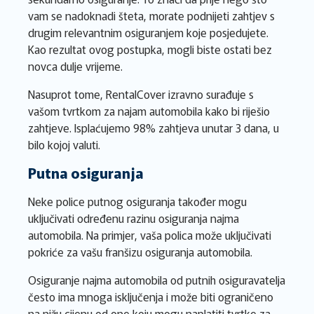
vam se nadoknadi šteta, morate podnijeti zahtjev s
drugim relevantnim osiguranjem koje posjedujete.
Kao rezultat ovog postupka, mogli biste ostati bez
novca dulje vrijeme.
Nasuprot tome, RentalCover izravno surađuje s
vašom tvrtkom za najam automobila kako bi riješio
zahtjeve. Isplaćujemo 98% zahtjeva unutar 3 dana, u
bilo kojoj valuti.
Putna osiguranja
Neke police putnog osiguranja također mogu
uključivati određenu razinu osiguranja najma
automobila. Na primjer, vaša polica može uključivati
pokriće za vašu franšizu osiguranja automobila.
Osiguranje najma automobila od putnih osiguravatelja
često ima mnoga isključenja i može biti ograničeno
na nižu cijenu od one koju mogu naplatiti tvrtke za