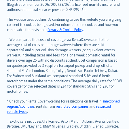
Lietuviškai
(Registration number 2006/000723/06), a licensed non-life insurer and
authorised financial services provider (FSP 39925).
Bahasa Melayu
Română
This website uses cookies. By continuing to use this website you are giving
српски
consent to cookies being used. For information on cookies and how you
can disable them visit our
Privacy & Cookie Policy
.
Slovensky
Slovenščina
† We compared the costs of coverage via RentalCover.com to the
Українська
average cost of collision damage waivers (where they are sold
separately) and super collision damage waivers (or equivalent excess
Tiếng Việt
waivers), including taxes and fees, for a one week domestic rental for
drivers over age 25 with no discounts applied. Cost comparison is based
on quotes provided by 3 suppliers for airport pickup and drop-off of a
standard SUV in London, Berlin, Tokyo, Seoul, Sao Paulo, Tel Aviv, Dubai.
For Sydney and Auckland we compared standard SUVs and 6 berth
motorhomes under the same conditions. The average daily rate for SCDW
coverage for the selected dates is $24 for standard SUVs and $36 for
motorhomes.
* Check your RentalCover wording for restrictions on travel in
sanctioned
regions/countries
, rentals from
restricted companies
and
restricted
vehicle types
.
‡ Exotic cars includes: Alfa Romeo, Aston Martin, Auburn, Avanti, Bentley,
Bertone, BMC/Leyland, BMW M Series, Bradley, Bricklin, Clenet, Corvette,