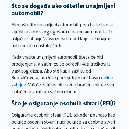
Što se događa ako oštetim unajmljeni
automobil?
Ako oštetite unajmljeni automobil, prvo biste trebali
slijediti uvjete svog ugovora o najmu automobila. To
uključuje obavještavanje tvrtke od koje ste unajmili
automobil o nastaloj šteti.
Kada vratite unajmljeni automobil, šteta će biti
procijenjena, a zatim će se odrediti vaši troškovi iz
vlastitog džepa. Ako ste kupili zaštitu od
RentalCovera, možete podnijeti jednostavan
online
zahtjev
. Vaš će zahtjev biti brzo obrađen i bit će vam
isplaćen u valuti po vašem izboru.
Što je osiguranje osobnih stvari (PEI)?
Osiguranje osobnih stvari (PEI), također poznato kao
pokriće osobnih stvari, nudi pokriće za osobne stvari
poput odjeće, elektronike i nakita ako su oštećene ili