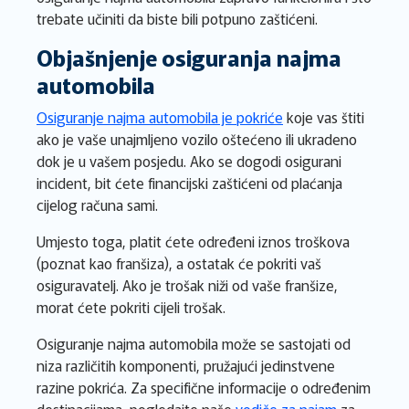
trebate učiniti da biste bili potpuno zaštićeni.
Objašnjenje osiguranja najma
automobila
Osiguranje najma automobila je pokriće
koje vas štiti
ako je vaše unajmljeno vozilo oštećeno ili ukradeno
dok je u vašem posjedu. Ako se dogodi osigurani
incident, bit ćete financijski zaštićeni od plaćanja
cijelog računa sami.
Umjesto toga, platit ćete određeni iznos troškova
(poznat kao franšiza), a ostatak će pokriti vaš
osiguravatelj. Ako je trošak niži od vaše franšize,
morat ćete pokriti cijeli trošak.
Osiguranje najma automobila može se sastojati od
niza različitih komponenti, pružajući jedinstvene
razine pokrića. Za specifične informacije o određenim