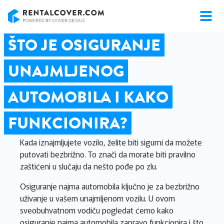
RentalCover
ŠTO JE OSIGURANJE
UNAJMLJENOG
AUTOMOBILA I KAKO
FUNKCIONIRA?
Kada iznajmljujete vozilo, želite biti sigurni da možete
putovati bezbrižno. To znači da morate biti pravilno
zaštićeni u slučaju da nešto pođe po zlu.
Osiguranje najma automobila ključno je za bezbrižno
uživanje u vašem unajmljenom vozilu. U ovom
sveobuhvatnom vodiču pogledat ćemo kako
osiguranje najma automobila zapravo funkcionira i što