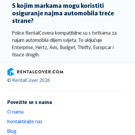
S kojim markama mogu koristiti
osiguranje najma automobila treće
strane?
Police RentalCovera kompatibilne su s tvrtkama za
najam automobila diljem svijeta. To uključuje
Enterprise, Hertz, Avis, Budget, Thrifty, Europcar i
tisuće drugih.
RentalCover
© RentalCover 2026
Povežite se s nama
O nama
Kontaktirajte nas
Blog