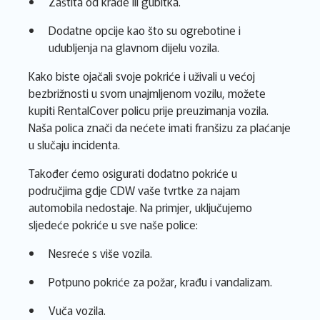
Zaštita od krađe ili gubitka.
Dodatne opcije kao što su ogrebotine i
udubljenja na glavnom dijelu vozila.
Kako biste ojačali svoje pokriće i uživali u većoj
bezbrižnosti u svom unajmljenom vozilu, možete
kupiti RentalCover policu prije preuzimanja vozila.
Naša polica znači da nećete imati franšizu za plaćanje
u slučaju incidenta.
Također ćemo osigurati dodatno pokriće u
područjima gdje CDW vaše tvrtke za najam
automobila nedostaje. Na primjer, uključujemo
sljedeće pokriće u sve naše police:
Nesreće s više vozila.
Potpuno pokriće za požar, krađu i vandalizam.
Vuča vozila.