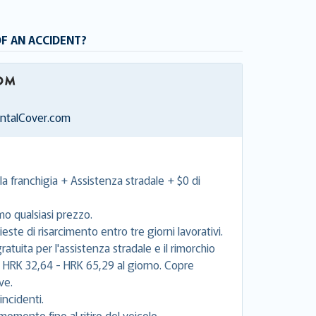
OF AN ACCIDENT?
entalCover.com
la franchigia + Assistenza stradale + $0 di
mo qualsiasi prezzo.
este di risarcimento entro tre giorni lavorativi.
tuita per l'assistenza stradale e il rimorchio
e HRK 32,64 - HRK 65,29 al giorno. Copre
ve.
incidenti.
momento fino al ritiro del veicolo.