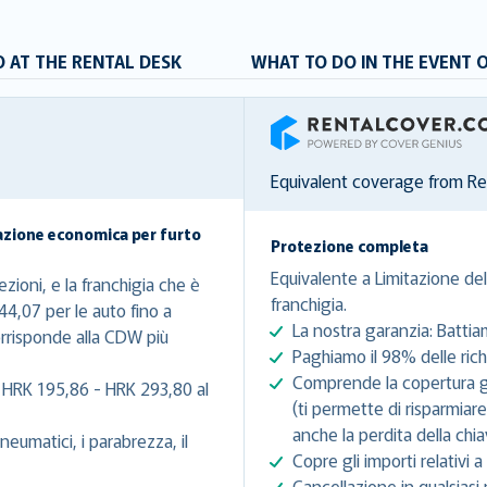
 AT THE RENTAL DESK
WHAT TO DO IN THE EVENT 
RentalCover
Equivalent coverage from R
azione economica per furto
Protezione completa
Equivalente a Limitazione del
zioni, e la franchigia che è
franchigia.
44,07 per le auto fino a
La nostra garanzia: Battia
rrisponde alla CDW più
Paghiamo il 98% delle richi
Comprende la copertura gra
 HRK 195,86 - HRK 293,80 al
(ti permette di risparmiar
anche la perdita della chia
eumatici, i parabrezza, il
Copre gli importi relativi a 
Cancellazione in qualsiasi 