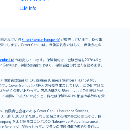
LLM info
よび規制されている
Cover Genius Europe B.V
が販売しています。KvK 番
mited が引き受けします。Cover Geniusは、保険契約者ではなく、保険会社の
enius Ltd
が販売しています。保険契約は、登録番号を202846と
します。Cover Geniusは、保険契約者ではなく、保険会社の代理人を務めます。
者登録番号（Australian Business Number）43 159 983
を開発しています。Cover Genius は代理人の役割を果たしません。この助言は全
いただく必要があります。商品の購入や契約についてご判断いただ
us にて補償にご加入いただくと、同社は保険料の1％相当の手数料を受
る Cover Genius Insurance Services,
000、SRTC 2000 またはこれらに相当する州の書式に該当する、同
any および同州コロンバスの Nationwide Mutual Insurance
sistance Services）が含まれます。プランの保険補償の規約や条件は、