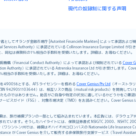
現代の奴隷制に関する声明
オランダ金融市場庁 [Autoriteit Financiële Markten] によって承認お
ervices Authority）に承認されている Collinson Insurance Europe Li
ただくと、同社は保険料の1％相当の手数料を受領いたします。詳細は、お尋ねください。
Financial Conduct Authority）によって承認および規制されている
Cover G
on Authority）に承認されている Astrenska Insurance Ltd が引き受け
険料の1％相当の手数料を受領いたします。詳細は、お尋ねください。
を490058とする、AFS ライセンシーを務める
Cover Genius Pty Ltd
（オーストラリア事業
5 / NZBN 9429051103644）は、相互リスク商品（mutual risk products）
たものではありません。助言がご自身や特定の状況に適しているかどうかをご確認
ビスガイド（FSG）、対象市場決定（TMD）をお読みください。Cover Geni
）補償は、旅行補償プランの一部として組み込まれています。本広告には、デラウェア州の有限責任会社であ
込まれています。そうしたハイライトには、保険証券書式 NSIGTC 2000、NSHTC 2
any（ワシントン州では、補償はオハイオ州コロンバスの Nationwide Life Insurance Comp
istance が Cover Genius を介して販売する非保険旅行支援サービス（Travel As