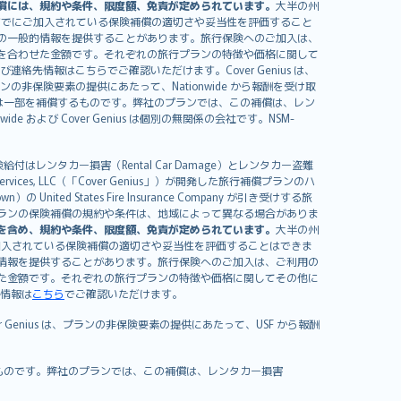
償には、規約や条件、限度額、免責が定められています。
大半の州
すでにご加入されている保険補償の適切さや妥当性を評価すること
の一般的情報を提供することがあります。旅行保険へのご加入は、
を合わせた金額です。それぞれの旅行プランの特徴や価格に関して
イセンスおよび連絡先情報はこちらでご確認いただけます。Cover Genius は、
、プランの非保険要素の提供にあたって、Nationwide から報酬を受け取
全額または一部を補償するものです。弊社のプランでは、この補償は、レン
ide および Cover Genius は個別の無関係の会社です。NSM-
はレンタカー損害（Rental Car Damage）とレンタカー盗難
rvices, LLC（「Cover Genius」）が開発した旅行補償プランのハ
 States Fire Insurance Company が引き受けする旅
es）が含まれます。プランの保険補償の規約や条件は、地域によって異なる場合がありま
を含め、規約や条件、限度額、免責が定められています。
大半の州
加入されている保険補償の適切さや妥当性を評価することはできま
情報を提供することがあります。旅行保険へのご加入は、ご利用の
た金額です。それぞれの旅行プランの特徴や価格に関してその他に
絡先情報は
こちら
でご確認いただけます。
er Genius は、プランの非保険要素の提供にあたって、USF から報酬
補償するものです。弊社のプランでは、この補償は、レンタカー損害