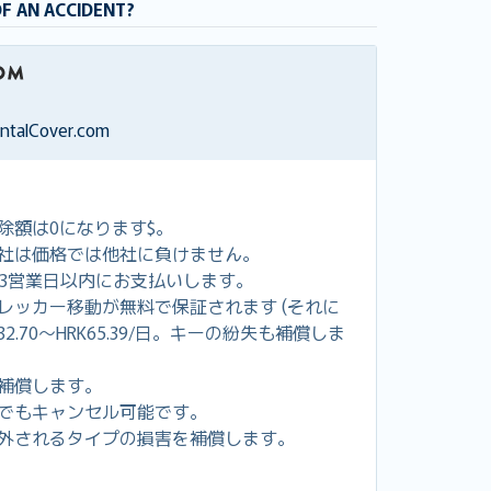
OF AN ACCIDENT?
entalCover.com
除額は0になります$。
社は価格では他社に負けません。
し3営業日以内にお支払いします。
レッカー移動が無料で保証されます (それに
2.70～HRK65.39/日。キーの紛失も補償しま
補償します。
でもキャンセル可能です。
外されるタイプの損害を補償します。