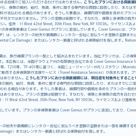
ゆる地域でご加入いただけるわけではありません。
こうしたプランにおける保険補
から、保険の規約、給付、免責、条件に関する専門的な質問に回答したり、または
料が支払われる場合があります。そうした業者は、補償内容や価格を含めたプラン
不可欠ではありません。プランの金額は総額です。すなわち、保険と非保険の両方
11 West 42nd Street, 30th Floor, New York, NY 10036。ラ
非保険要素は Cover Genius がプランに追加しています。Cover Genius は
otection：CDP）は、レンタカーの紛失や損傷時にレンタカー会社に支払うべき金額の
 Rental Car Damage）またはレンタカー損害と呼ばれる保険給付を指します。Nationw
CDP）補償は、旅行補償プランの一部として組み込まれています。当社プランでは、この保険給付
す。本広告には、米国デラウェア州の有限責任会社である Cover Genius Insurance Se
、TP-401等に基づく、米国ニュージャージー州モリスタウン（Morristown）の United
Genius を介して販売する非保険旅行支援サービス（Travel Assistance Servic
はありません。
こうしたプランにおける保険補償には、既往症を対象外とすること
険の規約、給付、免責、条件に関する専門的な質問に回答したり、またはすでにご
われる場合があります。そうした業者は、補償内容や価格を含めたプランの一般的
はありません。プランの金額は総額です。すなわち、保険と非保険の両方を合わせ
t 42nd Street, 30th Floor, New York, NY 10036。ライセンスおよび連
販売しています。プランの非保険要素は Cover Genius がプランに追加しており、Cov
：CDP）は、レンタカーの紛失や損傷時にレンタカー会社に支払うべき金額の全額または一部を
tal Car Damage）またはレンタカー損害と呼ばれる保険給付を指します。