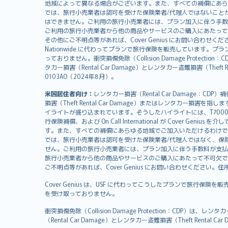
svenska
地域によって異なる場合がございます。また、すべての補償にあら
日本語
では、旅行小売業者は認可を受けた保険業者/代理人ではないこと
はできません。ご利用の旅行小売業者には、プラン加入に伴う手数
한국어
ご利用の旅行小売業者から他の商品やサービスのご購入にあたって
dansk
その他にご不明点等があれば、Cover Genius にお問い合わせください。住所：
Nationwide に代わってプランで旅行保険を販売しています。プランの
norsk
っておりません。衝突損傷免除（Collision Damage Pr
suomi
タカー損害（Rental Car Damage）とレンタカー盗難損害（Theft
العربيّة
0103AO（2024年8月）。
Türkçe
米国居住者向け：
レンタカー損害（Rental Car Damage：
česky
損害（Theft Rental Car Damage）またはレンタカー損害を指しま
Русский
イライトが盛り込まれています。そうしたハイライトには、T7000等、T210等
行保険補償、および On Call International が Cover 
ภาษาไทย
す。また、すべての補償にあらゆる地域でご加入いただけるわけで
български
では、旅行小売業者は認可を受けた保険業者/代理人ではなく、保
català
せん。ご利用の旅行小売業者には、プラン加入に伴う手数料が支払
旅行小売業者から他の商品やサービスのご購入にあたって不可欠で
Hrvatski
ご不明点等があれば、Cover Genius にお問い合わせください。住所：11 Wes
eesti
Cover Genius は、USF に代わってこうしたプランで旅行保険を
Ελληνικά
を受け取っておりません。
Magyar
Íslenska
衝突損傷免除（Collision Damage Protection
（Rental Car Damage）とレンタカー盗難損害（Theft Ren
Bahasa Indonesia