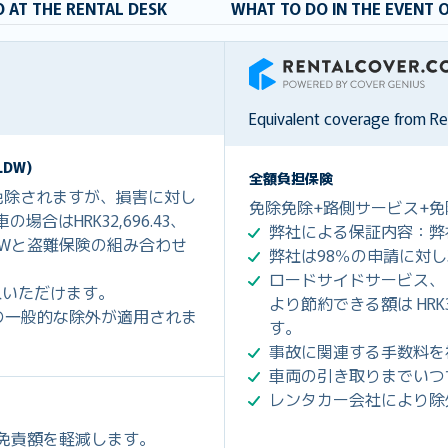
 AT THE RENTAL DESK
WHAT TO DO IN THE EVENT 
RentalCover
Equivalent coverage from R
DW)
全額負担保険
免除されますが、損害に対し
免除免除+路側サービス+免
合はHRK32,696.43、
弊社による保証内容：弊
はCDWと盗難保険の組み合わせ
弊社は98％の申請に対
ロードサイドサービス、
ご購入いただけます。
より節約できる額は HRK3
の一般的な除外が適用されま
す。
事故に関連する手数料を
車両の引き取りまでいつ
レンタカー会社により除
の免責額を軽減します。