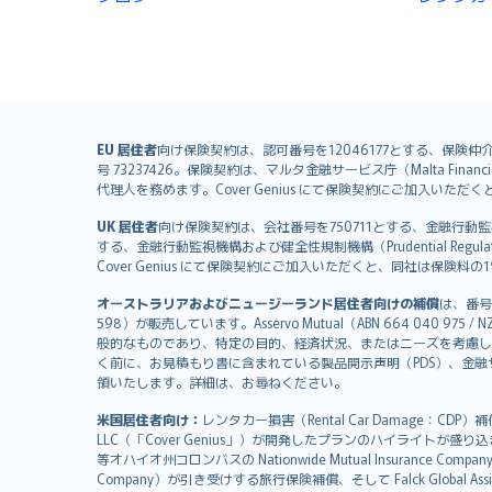
English (UK)
EU 居住者
向け保険契約は、認可番号を12046177とする、保険仲介者として
号 73237426。保険契約は、マルタ金融サービス庁（Malta Financial S
English (US)
代理人を務めます。Cover Genius にて保険契約にご加入い
Deutsch
UK 居住者
向け保険契約は、会社番号を750711とする、金融行動監視機構（
français
する、金融行動監視機構および健全性規制機構（Prudential Regulati
Nederlands
Cover Genius にて保険契約にご加入いただくと、同社は保
español
オーストラリアおよびニュージーランド居住者向けの補償
は、番号
italiano
598）が販売しています。Asservo Mutual（ABN 664 040 97
简体中文
般的なものであり、特定の目的、経済状況、またはニーズを考慮し
繁體中文
く前に、お見積もり書に含まれている製品開示声明（PDS）、金融サー
領いたします。詳細は、お尋ねください。
Português
polski
米国居住者向け：
レンタカー損害（Rental Car Damage：CDP
עברית
LLC（「Cover Genius」）が開発したプランのハイライトが盛り
等オハイオ州コロンバスの Nationwide Mutual Insurance Comp
Português
Company）が引き受けする旅行保険補償、そして Falck Global Ass