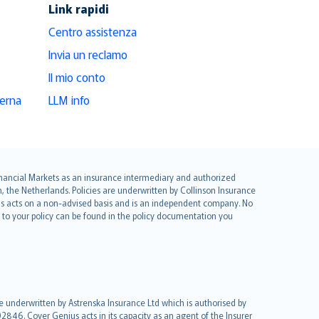
Link rapidi
Centro assistenza
Invia un reclamo
Il mio conto
derna
LLM info
 Financial Markets as an insurance intermediary and authorized
he Netherlands. Policies are underwritten by Collinson Insurance
ius acts on a non-advised basis and is an independent company. No
le to your policy can be found in the policy documentation you
re underwritten by Astrenska Insurance Ltd which is authorised by
2846. Cover Genius acts in its capacity as an agent of the Insurer