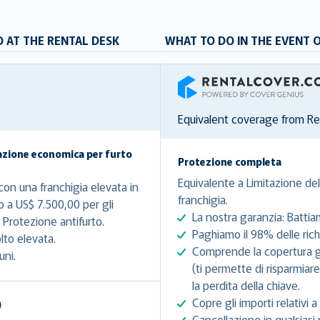
 AT THE RENTAL DESK
WHAT TO DO IN THE EVENT 
RentalCover
Equivalent coverage from R
azione economica per furto
Protezione completa
Equivalente a Limitazione del
on una franchigia elevata in
franchigia.
o a US$ 7.500,00 per gli
La nostra garanzia: Battia
Protezione antifurto.
Paghiamo il 98% delle richi
lto elevata.
Comprende la copertura gra
uni.
(ti permette di risparmiar
la perdita della chiave.
Copre gli importi relativi a 
)
Cancellazione in qualsiasi 