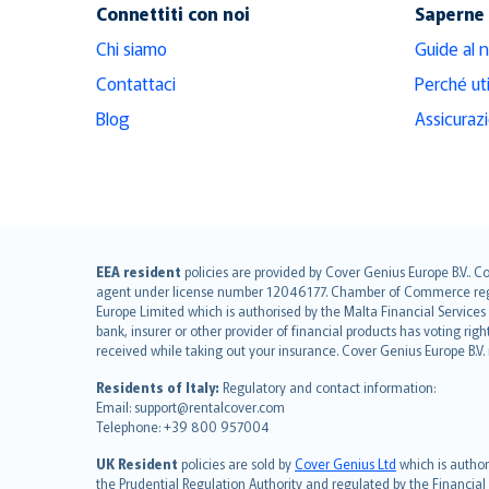
Connettiti con noi
Saperne 
Chi siamo
Guide al 
Contattaci
Perché ut
Blog
Assicuraz
English (UK)
EEA resident
policies are provided by Cover Genius Europe B.V.. C
agent under license number 12046177. Chamber of Commerce registr
English (US)
Europe Limited which is authorised by the Malta Financial Service
Deutsch
bank, insurer or other provider of financial products has voting rig
français
received while taking out your insurance. Cover Genius Europe B.V
Nederlands
Residents of Italy:
Regulatory and contact information:
español
Email: support@rentalcover.com
Telephone: +39 800 957004
italiano
简体中文
UK Resident
policies are sold by
Cover Genius Ltd
which is author
繁體中文
the Prudential Regulation Authority and regulated by the Financial