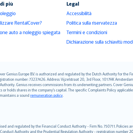
di più
Legal
noleggio
Accessibilità
ilizzare RentalCover?
Politica sulla riservatezza
ione auto a noleggio spiegata
Termini e condizioni
Dichiarazione sulla schiavitù mo
over Genius Europe B.V. is authorized and regulated by the Dutch Authority for the
ation number: 73237426. Address: Vijzelstraat 20, 3rd Floor, 1017HK Amsterdam, t
s Authority. Genius receives commissions from its underwriting partners. Cover Gen
hts or holds shares in the company’s capital. The specific Complaints Policy applicab
. maintains a sound
remuneration policy
.
ised and regulated by the Financial Conduct Authority - Firm No. 750711. Policies a
 Conduct Authority and the Prudential Regulation Authority - registration number 20