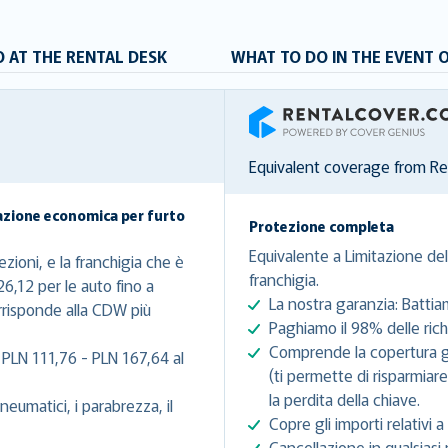
 AT THE RENTAL DESK
WHAT TO DO IN THE EVENT 
RentalCover
Equivalent coverage from R
azione economica per furto
Protezione completa
Equivalente a Limitazione del
zioni, e la franchigia che è
franchigia.
6,12 per le auto fino a
La nostra garanzia: Battia
rrisponde alla CDW più
Paghiamo il 98% delle richi
Comprende la copertura gra
 PLN 111,76 - PLN 167,64 al
(ti permette di risparmiar
la perdita della chiave.
eumatici, i parabrezza, il
Copre gli importi relativi a 
Cancellazione in qualsiasi 