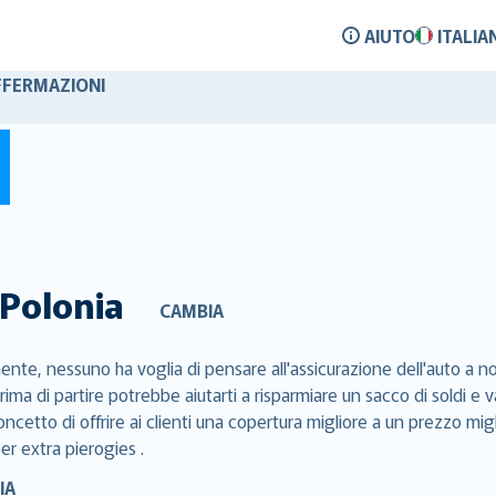
AIUTO
ITALIA
FFERMAZIONI
Polonia
CAMBIA
nte, nessuno ha voglia di pensare all'assicurazione dell'auto a nol
rima di partire potrebbe aiutarti a risparmiare un sacco di soldi 
cetto di offrire ai clienti una copertura migliore a un prezzo migl
per extra pierogies .
IA