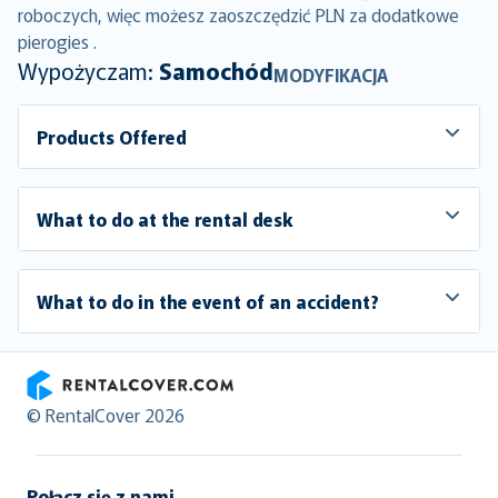
roboczych, więc możesz zaoszczędzić PLN za dodatkowe
pierogies .
Wypożyczam:
Samochód
MODYFIKACJA
Products Offered
What to do at the rental desk
What to do in the event of an accident?
RentalCover
© RentalCover 2026
Połącz się z nami