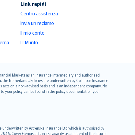
Link rapidi
Centro assistenza
Invia un reclamo
Il mio conto
derna
LLM info
 Financial Markets as an insurance intermediary and authorized
he Netherlands. Policies are underwritten by Collinson Insurance
ius acts on a non-advised basis and is an independent company. No
le to your policy can be found in the policy documentation you
re underwritten by Astrenska Insurance Ltd which is authorised by
2846. Cover Genius acts in its capacity as an agent of the Insurer