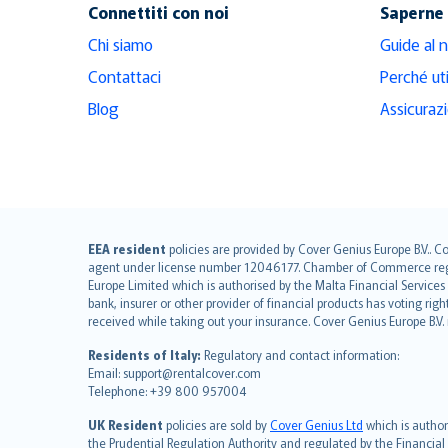
Connettiti con noi
Saperne 
Chi siamo
Guide al 
Contattaci
Perché ut
Blog
Assicuraz
English (UK)
EEA resident
policies are provided by Cover Genius Europe B.V.. C
agent under license number 12046177. Chamber of Commerce registr
English (US)
Europe Limited which is authorised by the Malta Financial Service
Deutsch
bank, insurer or other provider of financial products has voting rig
français
received while taking out your insurance. Cover Genius Europe B.V
Nederlands
Residents of Italy:
Regulatory and contact information:
español
Email: support@rentalcover.com
Telephone: +39 800 957004
italiano
简体中文
UK Resident
policies are sold by
Cover Genius Ltd
which is author
繁體中文
the Prudential Regulation Authority and regulated by the Financial