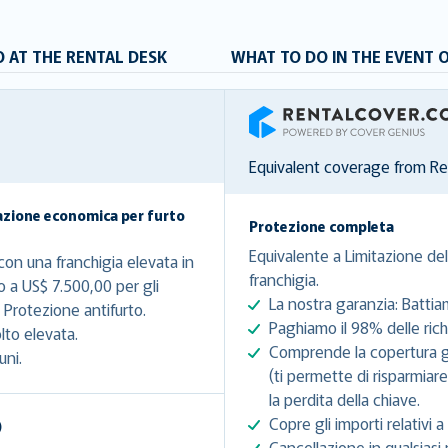
 AT THE RENTAL DESK
WHAT TO DO IN THE EVENT 
RentalCover
Equivalent coverage from R
azione economica per furto
Protezione completa
Equivalente a Limitazione del
on una franchigia elevata in
franchigia.
o a US$ 7.500,00 per gli
La nostra garanzia: Battia
Protezione antifurto.
Paghiamo il 98% delle richi
lto elevata.
Comprende la copertura gra
uni.
(ti permette di risparmiar
la perdita della chiave.
Copre gli importi relativi a 
)
Cancellazione in qualsiasi 