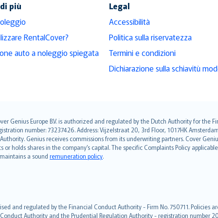
di più
Legal
noleggio
Accessibilità
ilizzare RentalCover?
Politica sulla riservatezza
ione auto a noleggio spiegata
Termini e condizioni
Dichiarazione sulla schiavitù mo
over Genius Europe B.V. is authorized and regulated by the Dutch Authority for the
ation number: 73237426. Address: Vijzelstraat 20, 3rd Floor, 1017HK Amsterdam, t
s Authority. Genius receives commissions from its underwriting partners. Cover Gen
hts or holds shares in the company’s capital. The specific Complaints Policy applicab
. maintains a sound
remuneration policy
.
ised and regulated by the Financial Conduct Authority - Firm No. 750711. Policies a
 Conduct Authority and the Prudential Regulation Authority - registration number 20