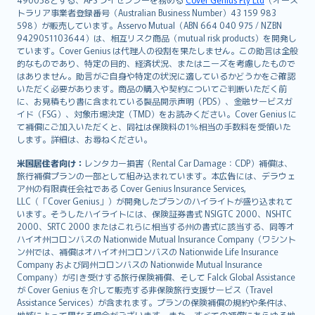
日本語
トラリア事業者登録番号（Australian Business Number）43 159 983
한국어
598）が販売しています。Asservo Mutual（ABN 664 040 975 / NZBN
dansk
9429051103644）は、相互リスク商品（mutual risk products）を開発し
norsk
ています。Cover Genius は代理人の役割を果たしません。この助言は全般
的なものであり、特定の目的、経済状況、またはニーズを考慮したもので
suomi
はありません。助言がご自身や特定の状況に適しているかどうかをご確認
العربيّة
いただく必要があります。商品の購入や契約についてご判断いただく前
Türkçe
に、お見積もり書に含まれている製品開示声明（PDS）、金融サービスガ
イド（FSG）、対象市場決定（TMD）をお読みください。Cover Genius に
česky
て補償にご加入いただくと、同社は保険料の1％相当の手数料を受領いた
Русский
します。詳細は、お尋ねください。
ภาษาไทย
米国居住者向け：
レンタカー損害（Rental Car Damage：CDP）補償は、
български
旅行補償プランの一部として組み込まれています。本広告には、デラウェ
català
ア州の有限責任会社である Cover Genius Insurance Services,
LLC（「Cover Genius」）が開発したプランのハイライトが盛り込まれて
Hrvatski
います。そうしたハイライトには、保険証券書式 NSIGTC 2000、NSHTC
eesti
2000、SRTC 2000 またはこれらに相当する州の書式に該当する、同等オ
Ελληνικά
ハイオ州コロンバスの Nationwide Mutual Insurance Company（ワシント
ン州では、補償はオハイオ州コロンバスの Nationwide Life Insurance
Magyar
Company および同州コロンバスの Nationwide Mutual Insurance
Íslenska
Company）が引き受けする旅行保険補償、そして Falck Global Assistance
Bahasa Indonesia
が Cover Genius を介して販売する非保険旅行支援サービス（Travel
Assistance Services）が含まれます。プランの保険補償の規約や条件は、
latviešu
地域によって異なる場合がございます。また、すべての補償にあらゆる地