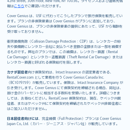
42nd Street, 30th Floor, New York, NY 10036。ライセンスおよび連絡先情
報は
こちら
でご確認いただけます。
Cover Genius は、USF に代わってこうしたプランで旅行保険を販売してい
ます。プランの非保険要素は Cover Genius がプランに追加しており、
Cover Genius は、プランの非保険要素の提供にあたって、USF から報酬を
受け取っておりません。
衝突損傷免除（Collision Damage Protection：CDP）は、レンタカーの紛
失や損傷時にレンタカー会社に支払うべき金額の全額または一部を補償す
るものです。弊社のプランでは、この補償は、レンタカー損害（Rental
Car Damage）とレンタカー盗難損害（Theft Rental Car Damage）または
レンタカー損害と呼ばれる保険給付を指します。
カナダ居住者
向け保険契約は、Intact Insurance の認定業者である、
RentalCover.com として業務を行う Cover Genius Canada Inc.
（BC1079759）が販売しています。保険は、Intact Insurance Company が
引き受けします。Cover Genius にて保険契約を締結される場合、同社は、
掛け金の1パーセントに相当する手数料を受領いたします。詳細につきま
しては、お尋ねください。RentalCover 保険契約は、現在、ケベック州居
住者、またはケベック州にて保険契約を締結されたケベック州非居住者に
はご加入いただけません。
日本居住者向けには
、完全補償（Full Protection）プランは Cover Genius
Japan Co., Ltd.（カバー・ジーニアス・ジャパン社）が販売しています。