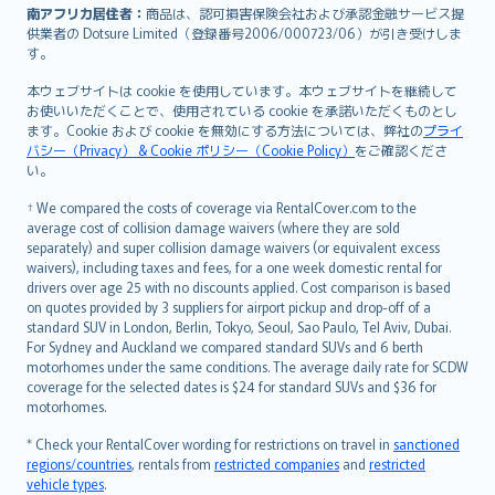
南アフリカ居住者：
商品は、認可損害保険会社および承認金融サービス提
供業者の Dotsure Limited（登録番号2006/000723/06）が引き受けしま
す。
本ウェブサイトは cookie を使用しています。本ウェブサイトを継続して
お使いいただくことで、使用されている cookie を承諾いただくものとし
ます。Cookie および cookie を無効にする方法については、弊社の
プライ
バシー（Privacy） & Cookie ポリシー（Cookie Policy）
をご確認くださ
い。
† We compared the costs of coverage via RentalCover.com to the
average cost of collision damage waivers (where they are sold
separately) and super collision damage waivers (or equivalent excess
waivers), including taxes and fees, for a one week domestic rental for
drivers over age 25 with no discounts applied. Cost comparison is based
on quotes provided by 3 suppliers for airport pickup and drop-off of a
standard SUV in London, Berlin, Tokyo, Seoul, Sao Paulo, Tel Aviv, Dubai.
For Sydney and Auckland we compared standard SUVs and 6 berth
motorhomes under the same conditions. The average daily rate for SCDW
coverage for the selected dates is $24 for standard SUVs and $36 for
motorhomes.
* Check your RentalCover wording for restrictions on travel in
sanctioned
regions/countries
, rentals from
restricted companies
and
restricted
vehicle types
.