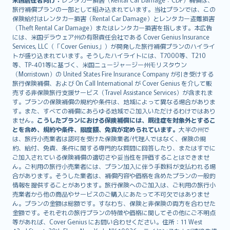
旅行補償プランの一部として組み込まれています。当社プランでは、この
保険給付はレンタカー損害（Rental Car Damage）とレンタカー盗難損害
（Theft Rental Car Damage）またはレンタカー損害を指します。本広告
には、米国デラウェア州の有限責任会社である Cover Genius Insurance
Services, LLC（「Cover Genius」）が開発した旅行補償プランのハイライ
トが盛り込まれています。そうしたハイライトには、T7000等、T210
等、TP-401等に基づく、米国ニュージャージー州モリスタウン
（Morristown）の United States Fire Insurance Company が引き受けする
旅行保険補償、および On Call International が Cover Genius を介して販
売する非保険旅行支援サービス（Travel Assistance Services）が含まれま
す。プランの保険補償の規約や条件は、地域によって異なる場合がありま
す。また、すべての補償にあらゆる地域でご加入いただけるわけではあり
ません。
こうしたプランにおける保険補償には、既往症を対象外とするこ
とを含め、規約や条件、限度額、免責が定められています。
大半の州で
は、旅行小売業者は認可を受けた保険業者/代理人ではなく、保険の規
約、給付、免責、条件に関する専門的な質問に回答したり、またはすでに
ご加入されている保険補償の適切さや妥当性を評価することはできませ
ん。ご利用の旅行小売業者には、プラン加入に伴う手数料が支払われる場
合があります。そうした業者は、補償内容や価格を含めたプランの一般的
情報を提供することがあります。旅行保険へのご加入は、ご利用の旅行小
売業者から他の商品やサービスのご購入にあたって不可欠ではありませ
ん。プランの金額は総額です。すなわち、保険と非保険の両方を合わせた
金額です。それぞれの旅行プランの特徴や価格に関してその他にご不明点
等があれば、Cover Genius にお問い合わせください。住所：11 West