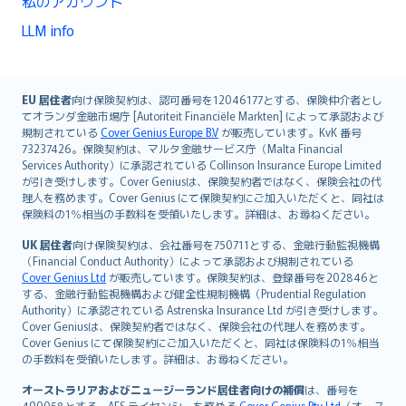
私のアカウント
LLM info
English (UK)
EU 居住者
向け保険契約は、認可番号を12046177とする、保険仲介者とし
てオランダ金融市場庁 [Autoriteit Financiële Markten] によって承認および
English (US)
規制されている
Cover Genius Europe B.V
が販売しています。KvK 番号
Deutsch
73237426。保険契約は、マルタ金融サービス庁（Malta Financial
français
Services Authority）に承認されている Collinson Insurance Europe Limited
が引き受けします。Cover Geniusは、保険契約者ではなく、保険会社の代
Nederlands
理人を務めます。Cover Genius にて保険契約にご加入いただくと、同社は
español
保険料の1％相当の手数料を受領いたします。詳細は、お尋ねください。
italiano
UK 居住者
向け保険契約は、会社番号を750711とする、金融行動監視機構
简体中文
（Financial Conduct Authority）によって承認および規制されている
繁體中文
Cover Genius Ltd
が販売しています。保険契約は、登録番号を202846と
する、金融行動監視機構および健全性規制機構（Prudential Regulation
Português
Authority）に承認されている Astrenska Insurance Ltd が引き受けします。
polski
Cover Geniusは、保険契約者ではなく、保険会社の代理人を務めます。
עברית
Cover Genius にて保険契約にご加入いただくと、同社は保険料の1％相当
の手数料を受領いたします。詳細は、お尋ねください。
Português
svenska
オーストラリアおよびニュージーランド居住者向けの補償
は、番号を
490058とする、AFS ライセンシーを務める
Cover Genius Pty Ltd
（オース