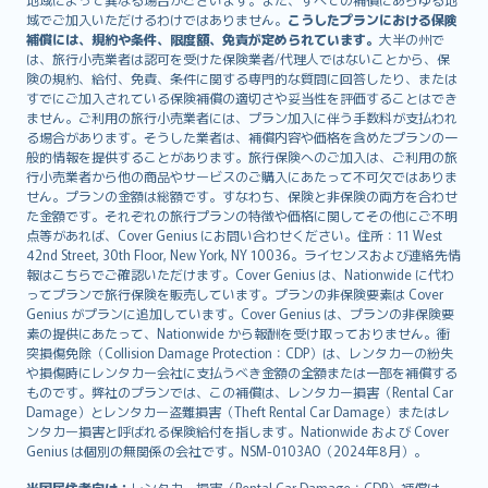
Lietuviškai
域でご加入いただけるわけではありません。
こうしたプランにおける保険
Bahasa Melayu
補償には、規約や条件、限度額、免責が定められています。
大半の州で
は、旅行小売業者は認可を受けた保険業者/代理人ではないことから、保
Română
険の規約、給付、免責、条件に関する専門的な質問に回答したり、または
српски
すでにご加入されている保険補償の適切さや妥当性を評価することはでき
Slovensky
ません。ご利用の旅行小売業者には、プラン加入に伴う手数料が支払われ
る場合があります。そうした業者は、補償内容や価格を含めたプランの一
Slovenščina
般的情報を提供することがあります。旅行保険へのご加入は、ご利用の旅
Українська
行小売業者から他の商品やサービスのご購入にあたって不可欠ではありま
Tiếng Việt
せん。プランの金額は総額です。すなわち、保険と非保険の両方を合わせ
た金額です。それぞれの旅行プランの特徴や価格に関してその他にご不明
点等があれば、Cover Genius にお問い合わせください。住所：11 West
42nd Street, 30th Floor, New York, NY 10036。ライセンスおよび連絡先情
報はこちらでご確認いただけます。Cover Genius は、Nationwide に代わ
ってプランで旅行保険を販売しています。プランの非保険要素は Cover
Genius がプランに追加しています。Cover Genius は、プランの非保険要
素の提供にあたって、Nationwide から報酬を受け取っておりません。衝
突損傷免除（Collision Damage Protection：CDP）は、レンタカーの紛失
や損傷時にレンタカー会社に支払うべき金額の全額または一部を補償する
ものです。弊社のプランでは、この補償は、レンタカー損害（Rental Car
Damage）とレンタカー盗難損害（Theft Rental Car Damage）またはレ
ンタカー損害と呼ばれる保険給付を指します。Nationwide および Cover
Genius は個別の無関係の会社です。NSM-0103AO（2024年8月）。
米国居住者向け：
レンタカー損害（Rental Car Damage：CDP）補償は、