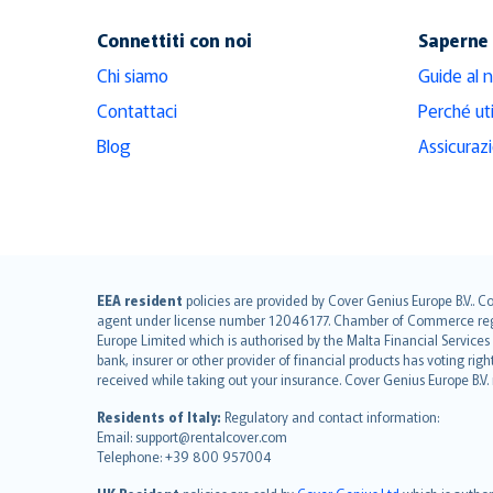
Connettiti con noi
Saperne 
Chi siamo
Guide al 
Contattaci
Perché ut
Blog
Assicuraz
English (UK)
EEA resident
policies are provided by Cover Genius Europe B.V.. C
agent under license number 12046177. Chamber of Commerce registr
English (US)
Europe Limited which is authorised by the Malta Financial Service
Deutsch
bank, insurer or other provider of financial products has voting rig
français
received while taking out your insurance. Cover Genius Europe B.V
Nederlands
Residents of Italy:
Regulatory and contact information:
español
Email: support@rentalcover.com
Telephone: +39 800 957004
italiano
简体中文