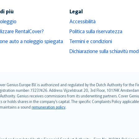
di più
Legal
noleggio
Accessibilità
ilizzare RentalCover?
Politica sulla riservatezza
ione auto a noleggio spiegata
Termini e condizioni
Dichiarazione sulla schiavitù mo
over Genius Europe B.V. is authorized and regulated by the Dutch Authority for the
ation number: 73237426. Address: Vijzelstraat 20, 3rd Floor, 1017HK Amsterdam, t
s Authority. Genius receives commissions from its underwriting partners. Cover Gen
hts or holds shares in the company’s capital. The specific Complaints Policy applicab
. maintains a sound
remuneration policy
.