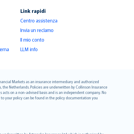
Link rapidi
Centro assistenza
Invia un reclamo
Il mio conto
derna
LLM info
 Financial Markets as an insurance intermediary and authorized
he Netherlands. Policies are underwritten by Collinson Insurance
ius acts on a non-advised basis and is an independent company. No
le to your policy can be found in the policy documentation you