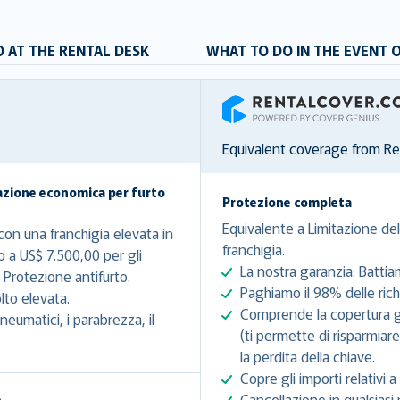
 AT THE RENTAL DESK
WHAT TO DO IN THE EVENT 
RentalCover
Equivalent coverage from R
azione economica per furto
Protezione completa
Equivalente a Limitazione del
on una franchigia elevata in
franchigia.
o a US$ 7.500,00 per gli
La nostra garanzia: Battia
Protezione antifurto.
Paghiamo il 98% delle richi
lto elevata.
Comprende la copertura gra
eumatici, i parabrezza, il
(ti permette di risparmiar
la perdita della chiave.
Copre gli importi relativi a 
Cancellazione in qualsiasi 