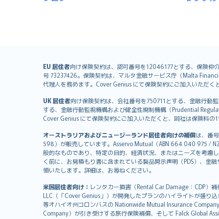
English (UK)
EU 居住者
向け保険契約は、認可番号を12046177とする、保険仲介者として
号 73237426。保険契約は、マルタ金融サービス庁（Malta Financial S
English (US)
代理人を務めます。Cover Genius にて保険契約にご加入い
Deutsch
UK 居住者
向け保険契約は、会社番号を750711とする、金融行動監視機構（
français
する、金融行動監視機構および健全性規制機構（Prudential Regulati
Nederlands
Cover Genius にて保険契約にご加入いただくと、同社は保
español
オーストラリアおよびニュージーランド居住者向けの補償
は、番号
italiano
598）が販売しています。Asservo Mutual（ABN 664 040 97
简体中文
般的なものであり、特定の目的、経済状況、またはニーズを考慮し
繁體中文
く前に、お見積もり書に含まれている製品開示声明（PDS）、金融サー
領いたします。詳細は、お尋ねください。
Português
polski
米国居住者向け：
レンタカー損害（Rental Car Damage：CDP
עברית
LLC（「Cover Genius」）が開発したプランのハイライトが盛り
等オハイオ州コロンバスの Nationwide Mutual Insurance Comp
Português
Company）が引き受けする旅行保険補償、そして Falck Global Ass