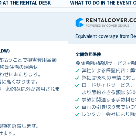
 AT THE RENTAL DESK
WHAT TO DO IN THE EVENT 
RentalCover
Equivalent coverage from R
DW)
全額負担保険
を支払うことで損害費用全額
免除免除+路側サービス+免
0、移動住宅の場合は
弊社による保証内容：弊
組み合わせにあたります。
弊社は98％の申請に対
常に高くなります。
ロードサイドサービス、
の一般的な除外が適用されま
より節約できる額は $5.
事故に関連する手数料を
車両の引き取りまでいつ
レンタカー会社により除
免責額を軽減します。
だけます。