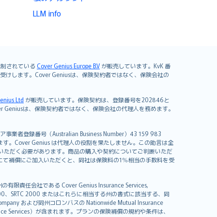
LLM info
よび規制されている
Cover Genius Europe B.V
が販売しています。KvK 番
mited が引き受けします。Cover Geniusは、保険契約者ではなく、保険会社の
enius Ltd
が販売しています。保険契約は、登録番号を202846と
します。Cover Geniusは、保険契約者ではなく、保険会社の代理人を務めます。
者登録番号（Australian Business Number）43 159 983
を開発しています。Cover Genius は代理人の役割を果たしません。この助言は全
いただく必要があります。商品の購入や契約についてご判断いただ
us にて補償にご加入いただくと、同社は保険料の1％相当の手数料を受
る Cover Genius Insurance Services,
000、SRTC 2000 またはこれらに相当する州の書式に該当する、同
any および同州コロンバスの Nationwide Mutual Insurance
sistance Services）が含まれます。プランの保険補償の規約や条件は、