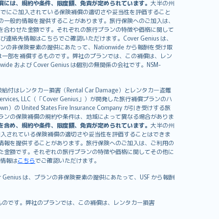
償には、規約や条件、限度額、免責が定められています。
大半の州
すでにご加入されている保険補償の適切さや妥当性を評価すること
の一般的情報を提供することがあります。旅行保険へのご加入は、
を合わせた金額です。それぞれの旅行プランの特徴や価格に関して
イセンスおよび連絡先情報はこちらでご確認いただけます。Cover Genius は、
、プランの非保険要素の提供にあたって、Nationwide から報酬を受け取
全額または一部を補償するものです。弊社のプランでは、この補償は、レン
ide および Cover Genius は個別の無関係の会社です。NSM-
はレンタカー損害（Rental Car Damage）とレンタカー盗難
rvices, LLC（「Cover Genius」）が開発した旅行補償プランのハ
 States Fire Insurance Company が引き受けする旅
es）が含まれます。プランの保険補償の規約や条件は、地域によって異なる場合がありま
を含め、規約や条件、限度額、免責が定められています。
大半の州
加入されている保険補償の適切さや妥当性を評価することはできま
情報を提供することがあります。旅行保険へのご加入は、ご利用の
た金額です。それぞれの旅行プランの特徴や価格に関してその他に
絡先情報は
こちら
でご確認いただけます。
er Genius は、プランの非保険要素の提供にあたって、USF から報酬
補償するものです。弊社のプランでは、この補償は、レンタカー損害