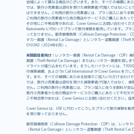
svenska
地域によって異なる場合がございます。また、すべての補償にあら
日本語
では、旅行小売業者は認可を受けた保険業者/代理人ではないこと
はできません。ご利用の旅行小売業者には、プラン加入に伴う手数
한국어
ご利用の旅行小売業者から他の商品やサービスのご購入にあたって
dansk
その他にご不明点等があれば、Cover Genius にお問い合わせください。住所：
Nationwide に代わってプランで旅行保険を販売しています。プランの
norsk
っておりません。衝突損傷免除（Collision Damage Pr
suomi
タカー損害（Rental Car Damage）とレンタカー盗難損害（Theft
العربيّة
0103AO（2024年8月）。
Türkçe
米国居住者向け：
レンタカー損害（Rental Car Damage：
česky
損害（Theft Rental Car Damage）またはレンタカー損害を指しま
Русский
イライトが盛り込まれています。そうしたハイライトには、T7000等、T210等
行保険補償、および On Call International が Cover 
ภาษาไทย
す。また、すべての補償にあらゆる地域でご加入いただけるわけで
български
では、旅行小売業者は認可を受けた保険業者/代理人ではなく、保
català
せん。ご利用の旅行小売業者には、プラン加入に伴う手数料が支払
旅行小売業者から他の商品やサービスのご購入にあたって不可欠で
Hrvatski
ご不明点等があれば、Cover Genius にお問い合わせください。住所：11 Wes
eesti
Cover Genius は、USF に代わってこうしたプランで旅行保険を
Ελληνικά
を受け取っておりません。
Magyar
Íslenska
衝突損傷免除（Collision Damage Protection
（Rental Car Damage）とレンタカー盗難損害（Theft Ren
Bahasa Indonesia