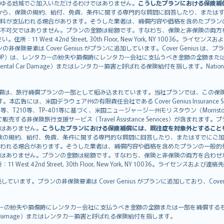
ゆる地域でご加入いただけるわけではありません。
こうしたプランにおける保険補
から、保険の規約、給付、免責、条件に関する専門的な質問に回答したり、または
料が支払われる場合があります。そうした業者は、補償内容や価格を含めたプラン
不可欠ではありません。プランの金額は総額です。すなわち、保険と非保険の両方
11 West 42nd Street, 30th Floor, New York, NY 10036。ラ
非保険要素は Cover Genius がプランに追加しています。Cover Genius は
otection：CDP）は、レンタカーの紛失や損傷時にレンタカー会社に支払うべき金額の
 Rental Car Damage）またはレンタカー損害と呼ばれる保険給付を指します。Nationw
CDP）補償は、旅行補償プランの一部として組み込まれています。当社プランでは、この保険給付
す。本広告には、米国デラウェア州の有限責任会社である Cover Genius Insurance Se
、TP-401等に基づく、米国ニュージャージー州モリスタウン（Morristown）の United
Genius を介して販売する非保険旅行支援サービス（Travel Assistance Servic
はありません。
こうしたプランにおける保険補償には、既往症を対象外とすること
険の規約、給付、免責、条件に関する専門的な質問に回答したり、またはすでにご
われる場合があります。そうした業者は、補償内容や価格を含めたプランの一般的
はありません。プランの金額は総額です。すなわち、保険と非保険の両方を合わせ
t 42nd Street, 30th Floor, New York, NY 10036。ライセンスおよび連
販売しています。プランの非保険要素は Cover Genius がプランに追加しており、Cov
：CDP）は、レンタカーの紛失や損傷時にレンタカー会社に支払うべき金額の全額または一部を
tal Car Damage）またはレンタカー損害と呼ばれる保険給付を指します。