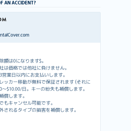
OF AN ACCIDENT?
entalCover.com
除額は0になります$。
社は価格では他社に負けません。
し3営業日以内にお支払いします。
レッカー移動が無料で保証されます (それに
00～$10.00/日。キーの紛失も補償します。
補償します。
でもキャンセル可能です。
外されるタイプの損害を補償します。