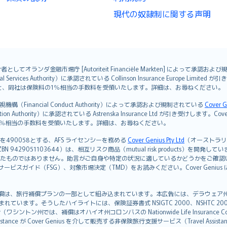
現代の奴隷制に関する声明
オランダ金融市場庁 [Autoriteit Financiële Markten] によって承認お
ervices Authority）に承認されている Collinson Insurance Europe Li
ただくと、同社は保険料の1％相当の手数料を受領いたします。詳細は、お尋ねください。
Financial Conduct Authority）によって承認および規制されている
Cover G
on Authority）に承認されている Astrenska Insurance Ltd が引き受け
険料の1％相当の手数料を受領いたします。詳細は、お尋ねください。
を490058とする、AFS ライセンシーを務める
Cover Genius Pty Ltd
（オーストラリア事業
5 / NZBN 9429051103644）は、相互リスク商品（mutual risk products）
たものではありません。助言がご自身や特定の状況に適しているかどうかをご確認
ビスガイド（FSG）、対象市場決定（TMD）をお読みください。Cover Geni
）補償は、旅行補償プランの一部として組み込まれています。本広告には、デラウェア州の有限責任会社であ
込まれています。そうしたハイライトには、保険証券書式 NSIGTC 2000、NSHTC 2
any（ワシントン州では、補償はオハイオ州コロンバスの Nationwide Life Insurance Comp
istance が Cover Genius を介して販売する非保険旅行支援サービス（Travel As