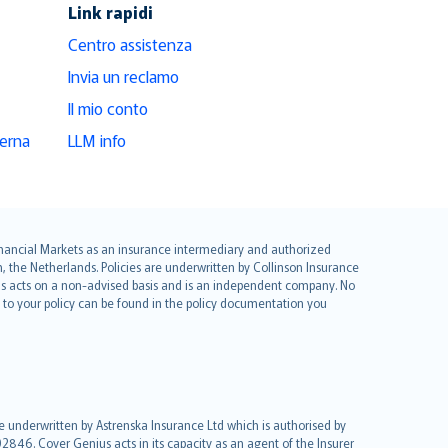
Link rapidi
Centro assistenza
Invia un reclamo
Il mio conto
derna
LLM info
 Financial Markets as an insurance intermediary and authorized
he Netherlands. Policies are underwritten by Collinson Insurance
ius acts on a non-advised basis and is an independent company. No
le to your policy can be found in the policy documentation you
re underwritten by Astrenska Insurance Ltd which is authorised by
2846. Cover Genius acts in its capacity as an agent of the Insurer