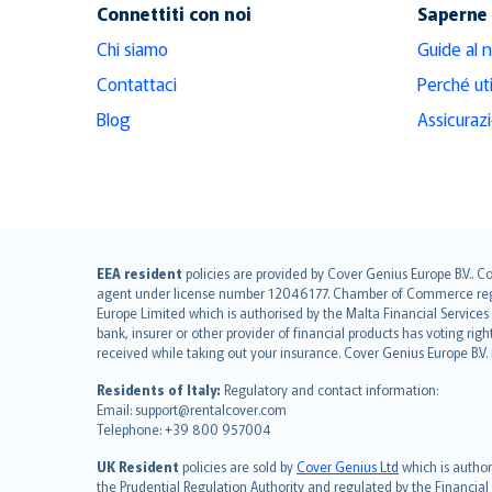
Connettiti con noi
Saperne 
Chi siamo
Guide al 
Contattaci
Perché ut
Blog
Assicuraz
English (UK)
EEA resident
policies are provided by Cover Genius Europe B.V.. C
agent under license number 12046177. Chamber of Commerce registr
English (US)
Europe Limited which is authorised by the Malta Financial Service
Deutsch
bank, insurer or other provider of financial products has voting rig
français
received while taking out your insurance. Cover Genius Europe B.V
Nederlands
Residents of Italy:
Regulatory and contact information:
español
Email: support@rentalcover.com
Telephone: +39 800 957004
italiano
简体中文
UK Resident
policies are sold by
Cover Genius Ltd
which is author
繁體中文
the Prudential Regulation Authority and regulated by the Financial