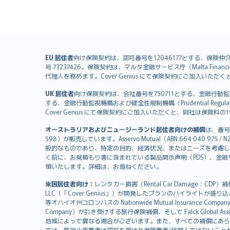
English (UK)
EU 居住者
向け保険契約は、認可番号を12046177とする、保険仲介者として
号 73237426。保険契約は、マルタ金融サービス庁（Malta Financial S
English (US)
代理人を務めます。Cover Genius にて保険契約にご加入い
Deutsch
UK 居住者
向け保険契約は、会社番号を750711とする、金融行動監視機構（
français
する、金融行動監視機構および健全性規制機構（Prudential Regulati
Nederlands
Cover Genius にて保険契約にご加入いただくと、同社は保
español
オーストラリアおよびニュージーランド居住者向けの補償
は、番号
italiano
598）が販売しています。Asservo Mutual（ABN 664 040 97
简体中文
般的なものであり、特定の目的、経済状況、またはニーズを考慮し
繁體中文
く前に、お見積もり書に含まれている製品開示声明（PDS）、金融サー
領いたします。詳細は、お尋ねください。
Português
polski
米国居住者向け：
レンタカー損害（Rental Car Damage：CDP
עברית
LLC（「Cover Genius」）が開発したプランのハイライトが盛り
等オハイオ州コロンバスの Nationwide Mutual Insurance Comp
Português
Company）が引き受けする旅行保険補償、そして Falck Global Ass
svenska
地域によって異なる場合がございます。また、すべての補償にあら
では、旅行小売業者は認可を受けた保険業者/代理人ではないこと