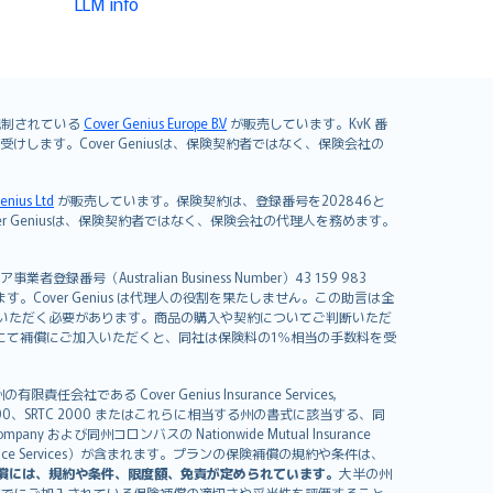
LLM info
よび規制されている
Cover Genius Europe B.V
が販売しています。KvK 番
mited が引き受けします。Cover Geniusは、保険契約者ではなく、保険会社の
enius Ltd
が販売しています。保険契約は、登録番号を202846と
します。Cover Geniusは、保険契約者ではなく、保険会社の代理人を務めます。
者登録番号（Australian Business Number）43 159 983
を開発しています。Cover Genius は代理人の役割を果たしません。この助言は全
いただく必要があります。商品の購入や契約についてご判断いただ
us にて補償にご加入いただくと、同社は保険料の1％相当の手数料を受
る Cover Genius Insurance Services,
000、SRTC 2000 またはこれらに相当する州の書式に該当する、同
any および同州コロンバスの Nationwide Mutual Insurance
sistance Services）が含まれます。プランの保険補償の規約や条件は、
償には、規約や条件、限度額、免責が定められています。
大半の州
すでにご加入されている保険補償の適切さや妥当性を評価すること