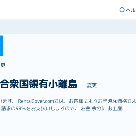
ヘル
変更
合衆国領有小離島
変更
。 RentalCover.comでは、お客様によりお手頃な価
請求の98％をお支払いしますので、 お金 余分に お土産.