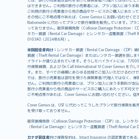
日本語
はできません。ご利用の旅行小売業者には、プラン加入に伴う手数
한국어
ご利用の旅行小売業者から他の商品やサービスのご購入にあたって
dansk
その他にご不明点等があれば、Cover Genius にお問い合わせください。住所：
Nationwide に代わってプランで旅行保険を販売しています。プランの
norsk
っておりません。衝突損傷免除（Collision Damage Pr
suomi
タカー損害（Rental Car Damage）とレンタカー盗難損害（Theft
العربيّة
0103AO（2024年8月）。
Türkçe
米国居住者向け：
レンタカー損害（Rental Car Damage：
česky
損害（Theft Rental Car Damage）またはレンタカー損害を指しま
Русский
イライトが盛り込まれています。そうしたハイライトには、T7000等、T210等
行保険補償、および On Call International が Cover 
ภาษาไทย
す。また、すべての補償にあらゆる地域でご加入いただけるわけで
български
では、旅行小売業者は認可を受けた保険業者/代理人ではなく、保
català
せん。ご利用の旅行小売業者には、プラン加入に伴う手数料が支払
旅行小売業者から他の商品やサービスのご購入にあたって不可欠で
Hrvatski
ご不明点等があれば、Cover Genius にお問い合わせください。住所：11 Wes
eesti
Cover Genius は、USF に代わってこうしたプランで旅行保険を
Ελληνικά
を受け取っておりません。
Magyar
Íslenska
衝突損傷免除（Collision Damage Protection
（Rental Car Damage）とレンタカー盗難損害（Theft Ren
Bahasa Indonesia
latviešu
カナダ居住者
向け保険契約は、Intact Insurance の認定業者である、Re