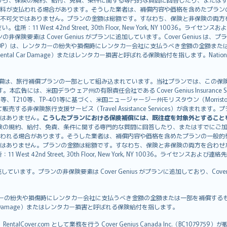
料が支払われる場合があります。そうした業者は、補償内容や価格を含めたプラン
不可欠ではありません。プランの金額は総額です。すなわち、保険と非保険の両方
11 West 42nd Street, 30th Floor, New York, NY 10036。ラ
非保険要素は Cover Genius がプランに追加しています。Cover Genius は
otection：CDP）は、レンタカーの紛失や損傷時にレンタカー会社に支払うべき金額の
 Rental Car Damage）またはレンタカー損害と呼ばれる保険給付を指します。Nationw
CDP）補償は、旅行補償プランの一部として組み込まれています。当社プランでは、この保険給付
す。本広告には、米国デラウェア州の有限責任会社である Cover Genius Insurance Se
、TP-401等に基づく、米国ニュージャージー州モリスタウン（Morristown）の United
Genius を介して販売する非保険旅行支援サービス（Travel Assistance Servic
はありません。
こうしたプランにおける保険補償には、既往症を対象外とすること
険の規約、給付、免責、条件に関する専門的な質問に回答したり、またはすでにご
われる場合があります。そうした業者は、補償内容や価格を含めたプランの一般的
はありません。プランの金額は総額です。すなわち、保険と非保険の両方を合わせ
t 42nd Street, 30th Floor, New York, NY 10036。ライセンスおよび連
販売しています。プランの非保険要素は Cover Genius がプランに追加しており、Cov
：CDP）は、レンタカーの紛失や損傷時にレンタカー会社に支払うべき金額の全額または一部を
tal Car Damage）またはレンタカー損害と呼ばれる保険給付を指します。
ntalCover.com として業務を行う Cover Genius Canada Inc.（BC1079759