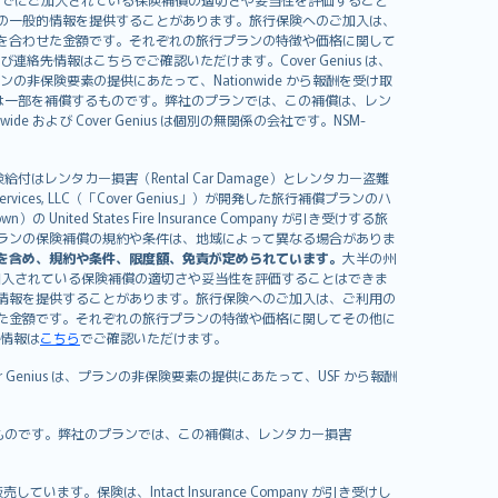
の一般的情報を提供することがあります。旅行保険へのご加入は、
を合わせた金額です。それぞれの旅行プランの特徴や価格に関して
イセンスおよび連絡先情報はこちらでご確認いただけます。Cover Genius は、
、プランの非保険要素の提供にあたって、Nationwide から報酬を受け取
全額または一部を補償するものです。弊社のプランでは、この補償は、レン
ide および Cover Genius は個別の無関係の会社です。NSM-
はレンタカー損害（Rental Car Damage）とレンタカー盗難
rvices, LLC（「Cover Genius」）が開発した旅行補償プランのハ
 States Fire Insurance Company が引き受けする旅
es）が含まれます。プランの保険補償の規約や条件は、地域によって異なる場合がありま
を含め、規約や条件、限度額、免責が定められています。
大半の州
加入されている保険補償の適切さや妥当性を評価することはできま
情報を提供することがあります。旅行保険へのご加入は、ご利用の
た金額です。それぞれの旅行プランの特徴や価格に関してその他に
絡先情報は
こちら
でご確認いただけます。
er Genius は、プランの非保険要素の提供にあたって、USF から報酬
補償するものです。弊社のプランでは、この補償は、レンタカー損害
）が販売しています。保険は、Intact Insurance Company が引き受けし