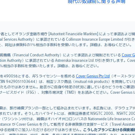
現代の奴隷制に関する声明
オランダ金融市場庁 [Autoriteit Financiële Markten] によって承認お
ervices Authority）に承認されている Collinson Insurance Europe Li
ただくと、同社は保険料の1％相当の手数料を受領いたします。詳細は、お尋ねください。
Financial Conduct Authority）によって承認および規制されている
Cover G
on Authority）に承認されている Astrenska Insurance Ltd が引き受け
険料の1％相当の手数料を受領いたします。詳細は、お尋ねください。
を490058とする、AFS ライセンシーを務める
Cover Genius Pty Ltd
（オーストラリア事業
5 / NZBN 9429051103644）は、相互リスク商品（mutual risk products）
たものではありません。助言がご自身や特定の状況に適しているかどうかをご確認
ビスガイド（FSG）、対象市場決定（TMD）をお読みください。Cover Geni
）補償は、旅行補償プランの一部として組み込まれています。本広告には、デラウェア州の有限責任会社であ
込まれています。そうしたハイライトには、保険証券書式 NSIGTC 2000、NSHTC 2
any（ワシントン州では、補償はオハイオ州コロンバスの Nationwide Life Insurance Comp
istance が Cover Genius を介して販売する非保険旅行支援サービス（Travel As
ゆる地域でご加入いただけるわけではありません。
こうしたプランにおける保険補
から、保険の規約、給付、免責、条件に関する専門的な質問に回答したり、または