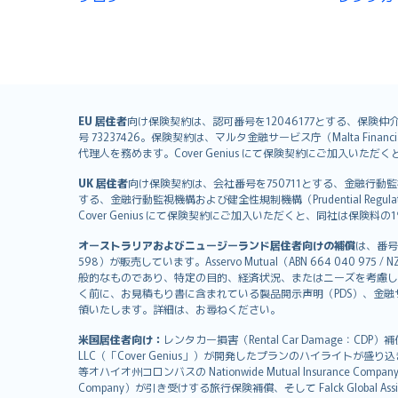
English (UK)
EU 居住者
向け保険契約は、認可番号を12046177とする、保険仲介者として
号 73237426。保険契約は、マルタ金融サービス庁（Malta Financial S
English (US)
代理人を務めます。Cover Genius にて保険契約にご加入い
Deutsch
UK 居住者
向け保険契約は、会社番号を750711とする、金融行動監視機構（
français
する、金融行動監視機構および健全性規制機構（Prudential Regulati
Nederlands
Cover Genius にて保険契約にご加入いただくと、同社は保
español
オーストラリアおよびニュージーランド居住者向けの補償
は、番号
italiano
598）が販売しています。Asservo Mutual（ABN 664 040 97
简体中文
般的なものであり、特定の目的、経済状況、またはニーズを考慮し
繁體中文
く前に、お見積もり書に含まれている製品開示声明（PDS）、金融サー
領いたします。詳細は、お尋ねください。
Português
polski
米国居住者向け：
レンタカー損害（Rental Car Damage：CDP
עברית
LLC（「Cover Genius」）が開発したプランのハイライトが盛り
等オハイオ州コロンバスの Nationwide Mutual Insurance Comp
Português
Company）が引き受けする旅行保険補償、そして Falck Global Ass