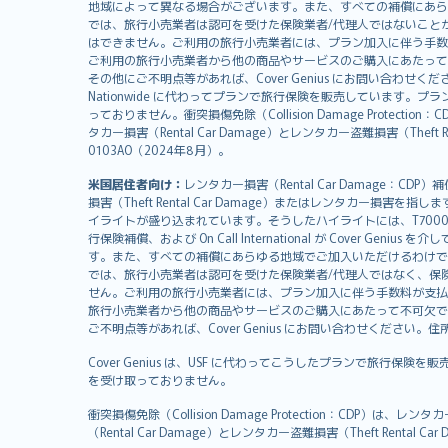
svenska
地域によって異なる場合がございます。また、すべての補償にあら
日本語
では、旅行小売業者は認可を受けた保険業者/代理人ではないこと
はできません。ご利用の旅行小売業者には、プラン加入に伴う手数
한국어
ご利用の旅行小売業者から他の商品やサービスのご購入にあたって
dansk
その他にご不明点等があれば、Cover Genius にお問い合わせください。住所：
Nationwide に代わってプランで旅行保険を販売しています。プランの
norsk
っておりません。衝突損傷免除（Collision Damage Pr
suomi
タカー損害（Rental Car Damage）とレンタカー盗難損害（Theft
العربيّة
0103AO（2024年8月）。
Türkçe
米国居住者向け：
レンタカー損害（Rental Car Damage：
česky
損害（Theft Rental Car Damage）またはレンタカー損害を指しま
Русский
イライトが盛り込まれています。そうしたハイライトには、T7000等、T210等
行保険補償、および On Call International が Cover 
ภาษาไทย
す。また、すべての補償にあらゆる地域でご加入いただけるわけで
български
では、旅行小売業者は認可を受けた保険業者/代理人ではなく、保
català
せん。ご利用の旅行小売業者には、プラン加入に伴う手数料が支払
旅行小売業者から他の商品やサービスのご購入にあたって不可欠で
Hrvatski
ご不明点等があれば、Cover Genius にお問い合わせください。住所：11 Wes
eesti
Cover Genius は、USF に代わってこうしたプランで旅行保険を
Ελληνικά
を受け取っておりません。
Magyar
Íslenska
衝突損傷免除（Collision Damage Protection
（Rental Car Damage）とレンタカー盗難損害（Theft Ren
Bahasa Indonesia