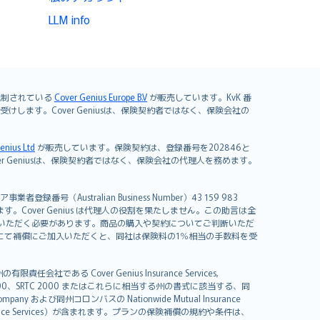
LLM info
よび規制されている
Cover Genius Europe B.V
が販売しています。KvK 番
mited が引き受けします。Cover Geniusは、保険契約者ではなく、保険会社の
enius Ltd
が販売しています。保険契約は、登録番号を202846と
します。Cover Geniusは、保険契約者ではなく、保険会社の代理人を務めます。
者登録番号（Australian Business Number）43 159 983
を開発しています。Cover Genius は代理人の役割を果たしません。この助言は全
いただく必要があります。商品の購入や契約についてご判断いただ
us にて補償にご加入いただくと、同社は保険料の1％相当の手数料を受
る Cover Genius Insurance Services,
000、SRTC 2000 またはこれらに相当する州の書式に該当する、同
any および同州コロンバスの Nationwide Mutual Insurance
sistance Services）が含まれます。プランの保険補償の規約や条件は、