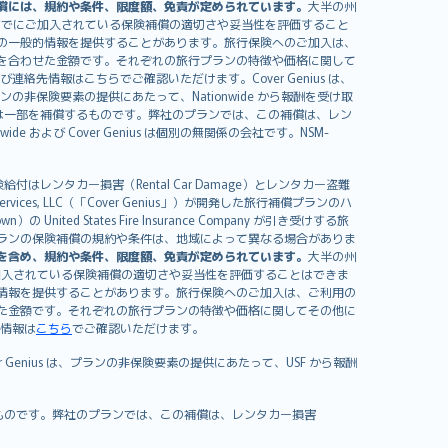
償には、規約や条件、限度額、免責が定められています。
大半の州
すでにご加入されている保険補償の適切さや妥当性を評価すること
の一般的情報を提供することがあります。旅行保険へのご加入は、
を合わせた金額です。それぞれの旅行プランの特徴や価格に関して
イセンスおよび連絡先情報はこちらでご確認いただけます。Cover Genius は、
、プランの非保険要素の提供にあたって、Nationwide から報酬を受け取
全額または一部を補償するものです。弊社のプランでは、この補償は、レン
ide および Cover Genius は個別の無関係の会社です。NSM-
はレンタカー損害（Rental Car Damage）とレンタカー盗難
rvices, LLC（「Cover Genius」）が開発した旅行補償プランのハ
 States Fire Insurance Company が引き受けする旅
es）が含まれます。プランの保険補償の規約や条件は、地域によって異なる場合がありま
を含め、規約や条件、限度額、免責が定められています。
大半の州
加入されている保険補償の適切さや妥当性を評価することはできま
情報を提供することがあります。旅行保険へのご加入は、ご利用の
た金額です。それぞれの旅行プランの特徴や価格に関してその他に
絡先情報は
こちら
でご確認いただけます。
er Genius は、プランの非保険要素の提供にあたって、USF から報酬
補償するものです。弊社のプランでは、この補償は、レンタカー損害