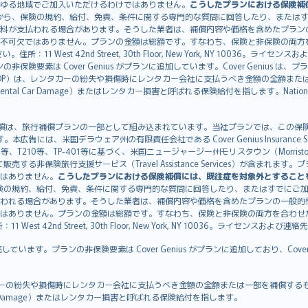
ゆる地域でご加入いただけるわけではありません。
こうしたプランにおける保険補
から、保険の規約、給付、免責、条件に関する専門的な質問に回答したり、または
料が支払われる場合があります。そうした業者は、補償内容や価格を含めたプラン
不可欠ではありません。プランの金額は総額です。すなわち、保険と非保険の両方
11 West 42nd Street, 30th Floor, New York, NY 10036。ラ
非保険要素は Cover Genius がプランに追加しています。Cover Genius は
otection：CDP）は、レンタカーの紛失や損傷時にレンタカー会社に支払うべき金額の
 Rental Car Damage）またはレンタカー損害と呼ばれる保険給付を指します。Nationw
CDP）補償は、旅行補償プランの一部として組み込まれています。当社プランでは、この保険給付
す。本広告には、米国デラウェア州の有限責任会社である Cover Genius Insurance Se
、TP-401等に基づく、米国ニュージャージー州モリスタウン（Morristown）の United
Genius を介して販売する非保険旅行支援サービス（Travel Assistance Servic
はありません。
こうしたプランにおける保険補償には、既往症を対象外とすること
険の規約、給付、免責、条件に関する専門的な質問に回答したり、またはすでにご
われる場合があります。そうした業者は、補償内容や価格を含めたプランの一般的
はありません。プランの金額は総額です。すなわち、保険と非保険の両方を合わせ
t 42nd Street, 30th Floor, New York, NY 10036。ライセンスおよび連
販売しています。プランの非保険要素は Cover Genius がプランに追加しており、Cov
：CDP）は、レンタカーの紛失や損傷時にレンタカー会社に支払うべき金額の全額または一部を
tal Car Damage）またはレンタカー損害と呼ばれる保険給付を指します。