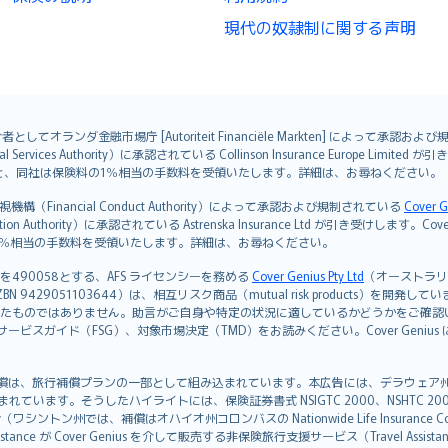
現代の奴隷制に関する声明
オランダ金融市場庁 [Autoriteit Financiële Markten] によって承認お
ervices Authority）に承認されている Collinson Insurance Europe Li
ただくと、同社は保険料の1％相当の手数料を受領いたします。詳細は、お尋ねください。
Financial Conduct Authority）によって承認および規制されている
Cover G
on Authority）に承認されている Astrenska Insurance Ltd が引き受け
険料の1％相当の手数料を受領いたします。詳細は、お尋ねください。
を490058とする、AFS ライセンシーを務める
Cover Genius Pty Ltd
（オーストラリア事業
5 / NZBN 9429051103644）は、相互リスク商品（mutual risk products）
たものではありません。助言がご自身や特定の状況に適しているかどうかをご確認
ビスガイド（FSG）、対象市場決定（TMD）をお読みください。Cover Geni
）補償は、旅行補償プランの一部として組み込まれています。本広告には、デラウェア州の有限責任会社であ
込まれています。そうしたハイライトには、保険証券書式 NSIGTC 2000、NSHTC 2
any（ワシントン州では、補償はオハイオ州コロンバスの Nationwide Life Insurance Comp
istance が Cover Genius を介して販売する非保険旅行支援サービス（Travel As