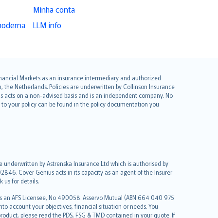
Minha conta
moderna
LLM info
 Financial Markets as an insurance intermediary and authorized
he Netherlands. Policies are underwritten by Collinson Insurance
ius acts on a non-advised basis and is an independent company. No
le to your policy can be found in the policy documentation you
re underwritten by Astrenska Insurance Ltd which is authorised by
2846. Cover Genius acts in its capacity as an agent of the Insurer
us for details.
 as an AFS Licensee, No 490058. Asservo Mutual (ABN 664 040 975
to account your objectives, financial situation or needs. You
roduct, please read the PDS, FSG & TMD contained in your quote. If