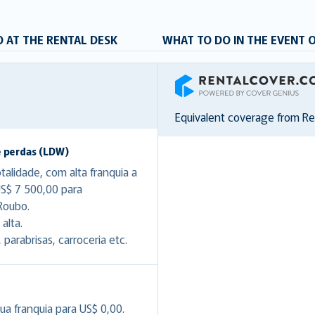
 AT THE RENTAL DESK
WHAT TO DO IN THE EVENT 
RentalCover
Equivalent coverage from R
e perdas (LDW)
lidade, com alta franquia a
US$ 7 500,00 para
Roubo.
alta.
arabrisas, carroceria etc.
ua franquia para US$ 0,00.