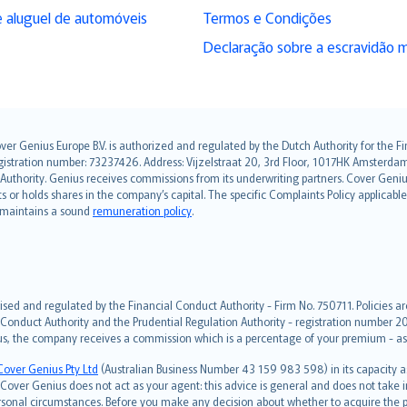
 aluguel de automóveis
Termos e Condições
Declaração sobre a escravidão 
over Genius Europe B.V. is authorized and regulated by the Dutch Authority for the
ation number: 73237426. Address: Vijzelstraat 20, 3rd Floor, 1017HK Amsterdam, t
s Authority. Genius receives commissions from its underwriting partners. Cover Gen
hts or holds shares in the company’s capital. The specific Complaints Policy applicab
. maintains a sound
remuneration policy
.
ised and regulated by the Financial Conduct Authority - Firm No. 750711. Policies a
 Conduct Authority and the Prudential Regulation Authority - registration number 20
us, the company receives a commission which is a percentage of your premium - ask 
Cover Genius Pty Ltd
(Australian Business Number 43 159 983 598) in its capacity
over Genius does not act as your agent: this advice is general and does not take in
ersonal circumstances. Before you make any decision about whether to acquire the p