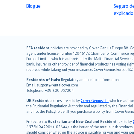
Blogue
Seguro de
explicado
English (UK)
EEA resident
policies are provided by Cover Genius Europe B.V.. C
agent under license number 12046177. Chamber of Commerce registr
English (US)
Europe Limited which is authorised by the Malta Financial Service
Deutsch
bank, insurer or other provider of financial products has voting rig
français
received while taking out your insurance. Cover Genius Europe B.V
Nederlands
Residents of Italy:
Regulatory and contact information:
español
Email: support@rentalcover.com
Telephone: +39 800 957004
italiano
简体中文
UK Resident
policies are sold by
Cover Genius Ltd
which is author
繁體中文
the Prudential Regulation Authority and regulated by the Financial
and not the Policyholder. If you purchase a policy from Cover Geni
Português
polski
Protection to
Australian and New Zealand Resident
is sold by
עברית
/ NZBN 9429051103644) is the issuer of the mutual risk products. C
should consider whether the advice is suitable for you and your p