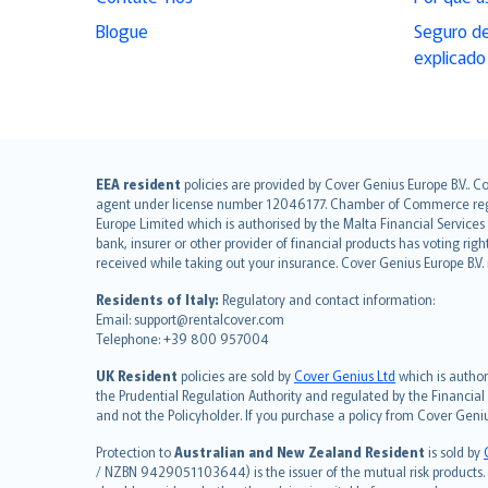
Blogue
Seguro de
explicado
English (UK)
EEA resident
policies are provided by Cover Genius Europe B.V.. C
agent under license number 12046177. Chamber of Commerce registr
English (US)
Europe Limited which is authorised by the Malta Financial Service
Deutsch
bank, insurer or other provider of financial products has voting rig
français
received while taking out your insurance. Cover Genius Europe B.V
Nederlands
Residents of Italy:
Regulatory and contact information:
español
Email: support@rentalcover.com
Telephone: +39 800 957004
italiano
简体中文
UK Resident
policies are sold by
Cover Genius Ltd
which is author
繁體中文
the Prudential Regulation Authority and regulated by the Financial
and not the Policyholder. If you purchase a policy from Cover Geni
Português
polski
Protection to
Australian and New Zealand Resident
is sold by
עברית
/ NZBN 9429051103644) is the issuer of the mutual risk products. C