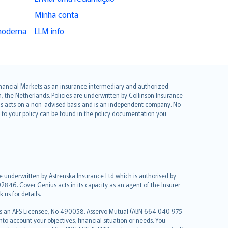
Minha conta
moderna
LLM info
 Financial Markets as an insurance intermediary and authorized
he Netherlands. Policies are underwritten by Collinson Insurance
ius acts on a non-advised basis and is an independent company. No
le to your policy can be found in the policy documentation you
re underwritten by Astrenska Insurance Ltd which is authorised by
2846. Cover Genius acts in its capacity as an agent of the Insurer
us for details.
 as an AFS Licensee, No 490058. Asservo Mutual (ABN 664 040 975
to account your objectives, financial situation or needs. You