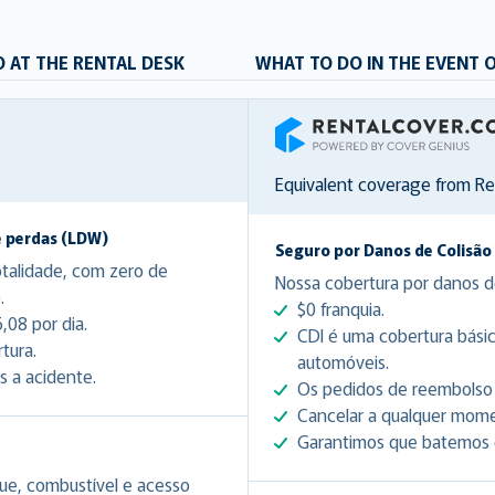
 AT THE RENTAL DESK
WHAT TO DO IN THE EVENT 
RentalCover
Equivalent coverage from R
e perdas (LDW)
Seguro por Danos de Colisão
talidade, com zero de
Nossa cobertura por danos d
.
$0 franquia.
08 por dia.
CDI é uma cobertura bási
tura.
automóveis.
s a acidente.
Os pedidos de reembolso 
Cancelar a qualquer mom
Garantimos que batemos q
ue, combustível e acesso