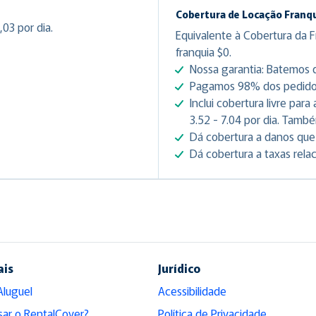
Cobertura de Locação Franqu
03 por dia.
Equivalente à Cobertura da F
franquia $0.
Nossa garantia: Batemos q
Pagamos 98% dos pedidos 
Inclui cobertura livre par
3.52 - 7.04 por dia. Tamb
Dá cobertura a danos que 
Dá cobertura a taxas rela
ais
Jurídico
Aluguel
Acessibilidade
sar o RentalCover?
Política de Privacidade