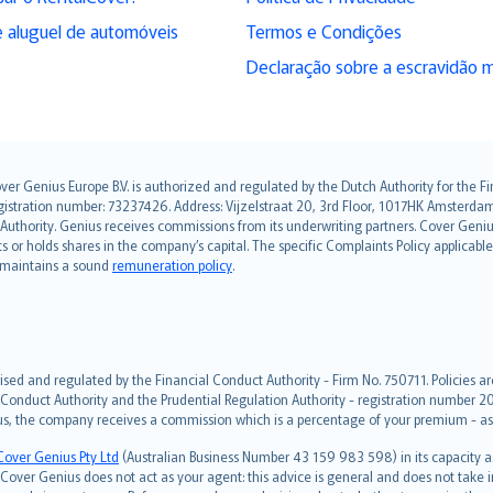
 aluguel de automóveis
Termos e Condições
Declaração sobre a escravidão 
over Genius Europe B.V. is authorized and regulated by the Dutch Authority for the
ation number: 73237426. Address: Vijzelstraat 20, 3rd Floor, 1017HK Amsterdam, t
s Authority. Genius receives commissions from its underwriting partners. Cover Gen
hts or holds shares in the company’s capital. The specific Complaints Policy applicab
. maintains a sound
remuneration policy
.
ised and regulated by the Financial Conduct Authority - Firm No. 750711. Policies a
 Conduct Authority and the Prudential Regulation Authority - registration number 20
us, the company receives a commission which is a percentage of your premium - ask 
Cover Genius Pty Ltd
(Australian Business Number 43 159 983 598) in its capacity
over Genius does not act as your agent: this advice is general and does not take in