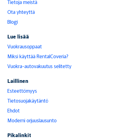
Tietoja meistä
Ota yhteyttä
Blogi
Lue lisää
Vuokrausoppaat
Miksi käyttää RentalCoveria?
Vuokra-autovakuutus selitetty
Laillinen
Esteettömyys
Tietosuojakäytäntö
Ehdot
Moderni orjuuslausunto
Pikalinkit