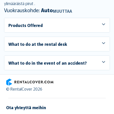
ylimääräistä pirut .
Vuokrauskohde:
Auto
MUUTTAA
Products Offered
What to do at the rental desk
What to do in the event of an accident?
RentalCover
© RentalCover 2026
Ota yhteyttä meihin