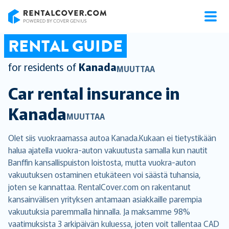
RentalCover
RENTAL GUIDE
for residents of
Kanada
MUUTTAA
Car rental insurance in
Kanada
MUUTTAA
Olet siis vuokraamassa autoa Kanada.Kukaan ei tietystikään
halua ajatella vuokra-auton vakuutusta samalla kun nautit
Banffin kansallispuiston loistosta, mutta vuokra-auton
vakuutuksen ostaminen etukäteen voi säästä tuhansia,
joten se kannattaa. RentalCover.com on rakentanut
kansainvälisen yrityksen antamaan asiakkaille parempia
vakuutuksia paremmalla hinnalla. Ja maksamme 98%
vaatimuksista 3 arkipäivän kuluessa, joten voit tallentaa CAD