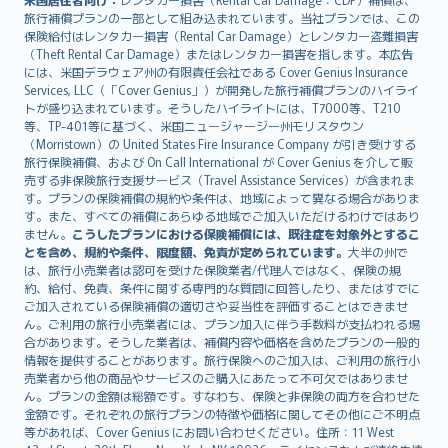
旅行補償プランの一部として組み込まれています。当社プランでは、この
保険給付はレンタカー損害（Rental Car Damage）とレンタカー盗難損害
（Theft Rental Car Damage）またはレンタカー損害を指します。本広告
には、米国デラウェア州の有限責任会社である Cover Genius Insurance
Services, LLC（「Cover Genius」）が開発した旅行補償プランのハイライ
トが盛り込まれています。そうしたハイライトには、T7000等、T210
等、TP-401等に基づく、米国ニュージャージー州モリスタウン
（Morristown）の United States Fire Insurance Company が引き受けする
旅行保険補償、および On Call International が Cover Genius を介して販
売する非保険旅行支援サービス（Travel Assistance Services）が含まれま
す。プランの保険補償の規約や条件は、地域によって異なる場合がありま
す。また、すべての補償にあらゆる地域でご加入いただけるわけではあり
ません。
こうしたプランにおける保険補償には、既往症を対象外とするこ
とを含め、規約や条件、限度額、免責が定められています。
大半の州で
は、旅行小売業者は認可を受けた保険業者/代理人ではなく、保険の規
約、給付、免責、条件に関する専門的な質問に回答したり、またはすでに
ご加入されている保険補償の適切さや妥当性を評価することはできませ
ん。ご利用の旅行小売業者には、プラン加入に伴う手数料が支払われる場
合があります。そうした業者は、補償内容や価格を含めたプランの一般的
情報を提供することがあります。旅行保険へのご加入は、ご利用の旅行小
売業者から他の商品やサービスのご購入にあたって不可欠ではありませ
ん。プランの金額は総額です。すなわち、保険と非保険の両方を合わせた
金額です。それぞれの旅行プランの特徴や価格に関してその他にご不明点
等があれば、Cover Genius にお問い合わせください。住所：11 West