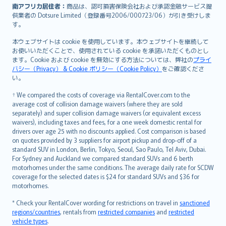
南アフリカ居住者：
商品は、認可損害保険会社および承認金融サービス提
供業者の Dotsure Limited（登録番号2006/000723/06）が引き受けしま
す。
本ウェブサイトは cookie を使用しています。本ウェブサイトを継続して
お使いいただくことで、使用されている cookie を承諾いただくものとし
ます。Cookie および cookie を無効にする方法については、弊社の
プライ
バシー（Privacy） & Cookie ポリシー（Cookie Policy）
をご確認くださ
い。
† We compared the costs of coverage via RentalCover.com to the
average cost of collision damage waivers (where they are sold
separately) and super collision damage waivers (or equivalent excess
waivers), including taxes and fees, for a one week domestic rental for
drivers over age 25 with no discounts applied. Cost comparison is based
on quotes provided by 3 suppliers for airport pickup and drop-off of a
standard SUV in London, Berlin, Tokyo, Seoul, Sao Paulo, Tel Aviv, Dubai.
For Sydney and Auckland we compared standard SUVs and 6 berth
motorhomes under the same conditions. The average daily rate for SCDW
coverage for the selected dates is $24 for standard SUVs and $36 for
motorhomes.
* Check your RentalCover wording for restrictions on travel in
sanctioned
regions/countries
, rentals from
restricted companies
and
restricted
vehicle types
.