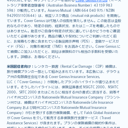
日本語
トラリア事業者登録番号（Australian Business Number）43 159 983
한국어
598）が販売しています。Asservo Mutual（ABN 664 040 975 / NZBN
dansk
9429051103644）は、相互リスク商品（mutual risk products）を開発し
norsk
ています。Cover Genius は代理人の役割を果たしません。この助言は全般
的なものであり、特定の目的、経済状況、またはニーズを考慮したもので
suomi
はありません。助言がご自身や特定の状況に適しているかどうかをご確認
العربيّة
いただく必要があります。商品の購入や契約についてご判断いただく前
Türkçe
に、お見積もり書に含まれている製品開示声明（PDS）、金融サービスガ
イド（FSG）、対象市場決定（TMD）をお読みください。Cover Genius に
česky
て補償にご加入いただくと、同社は保険料の1％相当の手数料を受領いた
Русский
します。詳細は、お尋ねください。
ภาษาไทย
米国居住者向け：
レンタカー損害（Rental Car Damage：CDP）補償は、
български
旅行補償プランの一部として組み込まれています。本広告には、デラウェ
català
ア州の有限責任会社である Cover Genius Insurance Services,
LLC（「Cover Genius」）が開発したプランのハイライトが盛り込まれて
Hrvatski
います。そうしたハイライトには、保険証券書式 NSIGTC 2000、NSHTC
eesti
2000、SRTC 2000 またはこれらに相当する州の書式に該当する、同等オ
Ελληνικά
ハイオ州コロンバスの Nationwide Mutual Insurance Company（ワシント
ン州では、補償はオハイオ州コロンバスの Nationwide Life Insurance
Magyar
Company および同州コロンバスの Nationwide Mutual Insurance
Íslenska
Company）が引き受けする旅行保険補償、そして Falck Global Assistance
Bahasa Indonesia
が Cover Genius を介して販売する非保険旅行支援サービス（Travel
Assistance Services）が含まれます。プランの保険補償の規約や条件は、
latviešu
地域によって異なる場合がございます。また、すべての補償にあらゆる地