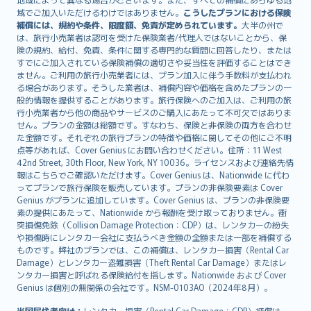
Lietuviškai
域でご加入いただけるわけではありません。
こうしたプランにおける保険
Bahasa Melayu
補償には、規約や条件、限度額、免責が定められています。
大半の州で
は、旅行小売業者は認可を受けた保険業者/代理人ではないことから、保
Română
険の規約、給付、免責、条件に関する専門的な質問に回答したり、または
српски
すでにご加入されている保険補償の適切さや妥当性を評価することはでき
Slovensky
ません。ご利用の旅行小売業者には、プラン加入に伴う手数料が支払われ
る場合があります。そうした業者は、補償内容や価格を含めたプランの一
Slovenščina
般的情報を提供することがあります。旅行保険へのご加入は、ご利用の旅
Українська
行小売業者から他の商品やサービスのご購入にあたって不可欠ではありま
Tiếng Việt
せん。プランの金額は総額です。すなわち、保険と非保険の両方を合わせ
た金額です。それぞれの旅行プランの特徴や価格に関してその他にご不明
点等があれば、Cover Genius にお問い合わせください。住所：11 West
42nd Street, 30th Floor, New York, NY 10036。ライセンスおよび連絡先情
報はこちらでご確認いただけます。Cover Genius は、Nationwide に代わ
ってプランで旅行保険を販売しています。プランの非保険要素は Cover
Genius がプランに追加しています。Cover Genius は、プランの非保険要
素の提供にあたって、Nationwide から報酬を受け取っておりません。衝
突損傷免除（Collision Damage Protection：CDP）は、レンタカーの紛失
や損傷時にレンタカー会社に支払うべき金額の全額または一部を補償する
ものです。弊社のプランでは、この補償は、レンタカー損害（Rental Car
Damage）とレンタカー盗難損害（Theft Rental Car Damage）またはレ
ンタカー損害と呼ばれる保険給付を指します。Nationwide および Cover
Genius は個別の無関係の会社です。NSM-0103AO（2024年8月）。
米国居住者向け：
レンタカー損害（Rental Car Damage：CDP）補償は、