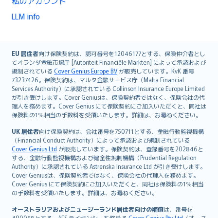
私のアカウント
LLM info
English (UK)
EU 居住者
向け保険契約は、認可番号を12046177とする、保険仲介者とし
てオランダ金融市場庁 [Autoriteit Financiële Markten] によって承認および
English (US)
規制されている
Cover Genius Europe B.V
が販売しています。KvK 番号
Deutsch
73237426。保険契約は、マルタ金融サービス庁（Malta Financial
français
Services Authority）に承認されている Collinson Insurance Europe Limited
が引き受けします。Cover Geniusは、保険契約者ではなく、保険会社の代
Nederlands
理人を務めます。Cover Genius にて保険契約にご加入いただくと、同社は
español
保険料の1％相当の手数料を受領いたします。詳細は、お尋ねください。
italiano
UK 居住者
向け保険契約は、会社番号を750711とする、金融行動監視機構
简体中文
（Financial Conduct Authority）によって承認および規制されている
繁體中文
Cover Genius Ltd
が販売しています。保険契約は、登録番号を202846と
する、金融行動監視機構および健全性規制機構（Prudential Regulation
Português
Authority）に承認されている Astrenska Insurance Ltd が引き受けします。
polski
Cover Geniusは、保険契約者ではなく、保険会社の代理人を務めます。
עברית
Cover Genius にて保険契約にご加入いただくと、同社は保険料の1％相当
の手数料を受領いたします。詳細は、お尋ねください。
Português
svenska
オーストラリアおよびニュージーランド居住者向けの補償
は、番号を
490058とする、AFS ライセンシーを務める
Cover Genius Pty Ltd
（オース