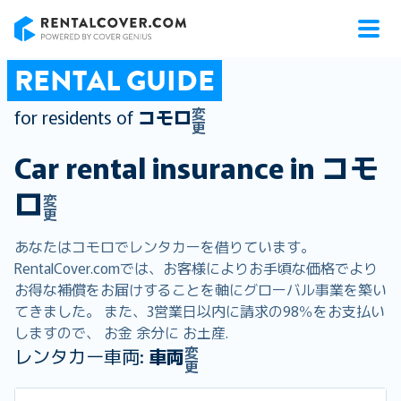
RentalCover
RENTAL GUIDE
変
for residents of
コモロ
更
Car rental insurance in
コモ
ロ
変
更
あなたはコモロでレンタカーを借りています。
RentalCover.comでは、お客様によりお手頃な価格でより
お得な補償をお届けすることを軸にグローバル事業を築い
てきました。 また、3営業日以内に請求の98％をお支払い
しますので、 お金 余分に お土産.
変
レンタカー車両:
車両
更