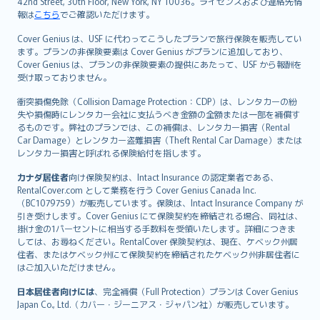
42nd Street, 30th Floor, New York, NY 10036。ライセンスおよび連絡先情
報は
こちら
でご確認いただけます。
Cover Genius は、USF に代わってこうしたプランで旅行保険を販売してい
ます。プランの非保険要素は Cover Genius がプランに追加しており、
Cover Genius は、プランの非保険要素の提供にあたって、USF から報酬を
受け取っておりません。
衝突損傷免除（Collision Damage Protection：CDP）は、レンタカーの紛
失や損傷時にレンタカー会社に支払うべき金額の全額または一部を補償す
るものです。弊社のプランでは、この補償は、レンタカー損害（Rental
Car Damage）とレンタカー盗難損害（Theft Rental Car Damage）または
レンタカー損害と呼ばれる保険給付を指します。
カナダ居住者
向け保険契約は、Intact Insurance の認定業者である、
RentalCover.com として業務を行う Cover Genius Canada Inc.
（BC1079759）が販売しています。保険は、Intact Insurance Company が
引き受けします。Cover Genius にて保険契約を締結される場合、同社は、
掛け金の1パーセントに相当する手数料を受領いたします。詳細につきま
しては、お尋ねください。RentalCover 保険契約は、現在、ケベック州居
住者、またはケベック州にて保険契約を締結されたケベック州非居住者に
はご加入いただけません。
日本居住者向けには
、完全補償（Full Protection）プランは Cover Genius
Japan Co., Ltd.（カバー・ジーニアス・ジャパン社）が販売しています。