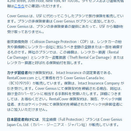
42nd Street, 30th Floor, New York, NY 10036。ライセンスおよび連絡先情
報は
こちら
でご確認いただけます。
Cover Genius は、USF に代わってこうしたプランで旅行保険を販売してい
ます。プランの非保険要素は Cover Genius がプランに追加しており、
Cover Genius は、プランの非保険要素の提供にあたって、USF から報酬を
受け取っておりません。
衝突損傷免除（Collision Damage Protection：CDP）は、レンタカーの紛
失や損傷時にレンタカー会社に支払うべき金額の全額または一部を補償す
るものです。弊社のプランでは、この補償は、レンタカー損害（Rental
Car Damage）とレンタカー盗難損害（Theft Rental Car Damage）または
レンタカー損害と呼ばれる保険給付を指します。
カナダ居住者
向け保険契約は、Intact Insurance の認定業者である、
RentalCover.com として業務を行う Cover Genius Canada Inc.
（BC1079759）が販売しています。保険は、Intact Insurance Company が
引き受けします。Cover Genius にて保険契約を締結される場合、同社は、
掛け金の1パーセントに相当する手数料を受領いたします。詳細につきま
しては、お尋ねください。RentalCover 保険契約は、現在、ケベック州居
住者、またはケベック州にて保険契約を締結されたケベック州非居住者に
はご加入いただけません。
日本居住者向けには
、完全補償（Full Protection）プランは Cover Genius
Japan Co., Ltd.（カバー・ジーニアス・ジャパン社）が販売しています。