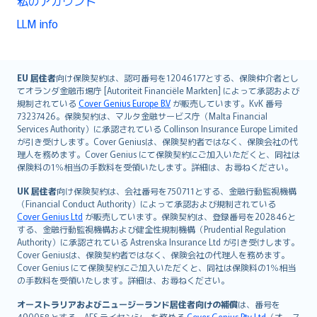
私のアカウント
LLM info
English (UK)
EU 居住者
向け保険契約は、認可番号を12046177とする、保険仲介者とし
てオランダ金融市場庁 [Autoriteit Financiële Markten] によって承認および
English (US)
規制されている
Cover Genius Europe B.V
が販売しています。KvK 番号
Deutsch
73237426。保険契約は、マルタ金融サービス庁（Malta Financial
français
Services Authority）に承認されている Collinson Insurance Europe Limited
が引き受けします。Cover Geniusは、保険契約者ではなく、保険会社の代
Nederlands
理人を務めます。Cover Genius にて保険契約にご加入いただくと、同社は
español
保険料の1％相当の手数料を受領いたします。詳細は、お尋ねください。
italiano
UK 居住者
向け保険契約は、会社番号を750711とする、金融行動監視機構
简体中文
（Financial Conduct Authority）によって承認および規制されている
繁體中文
Cover Genius Ltd
が販売しています。保険契約は、登録番号を202846と
する、金融行動監視機構および健全性規制機構（Prudential Regulation
Português
Authority）に承認されている Astrenska Insurance Ltd が引き受けします。
polski
Cover Geniusは、保険契約者ではなく、保険会社の代理人を務めます。
עברית
Cover Genius にて保険契約にご加入いただくと、同社は保険料の1％相当
の手数料を受領いたします。詳細は、お尋ねください。
Português
svenska
オーストラリアおよびニュージーランド居住者向けの補償
は、番号を
490058とする、AFS ライセンシーを務める
Cover Genius Pty Ltd
（オース