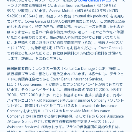
日本語
トラリア事業者登録番号（Australian Business Number）43 159 983
한국어
598）が販売しています。Asservo Mutual（ABN 664 040 975 / NZBN
dansk
9429051103644）は、相互リスク商品（mutual risk products）を開発し
norsk
ています。Cover Genius は代理人の役割を果たしません。この助言は全般
的なものであり、特定の目的、経済状況、またはニーズを考慮したもので
suomi
はありません。助言がご自身や特定の状況に適しているかどうかをご確認
العربيّة
いただく必要があります。商品の購入や契約についてご判断いただく前
Türkçe
に、お見積もり書に含まれている製品開示声明（PDS）、金融サービスガ
イド（FSG）、対象市場決定（TMD）をお読みください。Cover Genius に
česky
て補償にご加入いただくと、同社は保険料の1％相当の手数料を受領いた
Русский
します。詳細は、お尋ねください。
ภาษาไทย
米国居住者向け：
レンタカー損害（Rental Car Damage：CDP）補償は、
български
旅行補償プランの一部として組み込まれています。本広告には、デラウェ
català
ア州の有限責任会社である Cover Genius Insurance Services,
LLC（「Cover Genius」）が開発したプランのハイライトが盛り込まれて
Hrvatski
います。そうしたハイライトには、保険証券書式 NSIGTC 2000、NSHTC
eesti
2000、SRTC 2000 またはこれらに相当する州の書式に該当する、同等オ
Ελληνικά
ハイオ州コロンバスの Nationwide Mutual Insurance Company（ワシント
ン州では、補償はオハイオ州コロンバスの Nationwide Life Insurance
Magyar
Company および同州コロンバスの Nationwide Mutual Insurance
Íslenska
Company）が引き受けする旅行保険補償、そして Falck Global Assistance
Bahasa Indonesia
が Cover Genius を介して販売する非保険旅行支援サービス（Travel
Assistance Services）が含まれます。プランの保険補償の規約や条件は、
latviešu
地域によって異なる場合がございます。また、すべての補償にあらゆる地