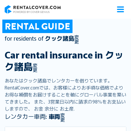
RentalCover
RENTAL GUIDE
変
for residents of
クック諸島
更
Car rental insurance in
クッ
ク諸島
変
更
あなたはクック諸島でレンタカーを借りています。
RentalCover.comでは、お客様によりお手頃な価格でより
お得な補償をお届けすることを軸にグローバル事業を築い
てきました。 また、3営業日以内に請求の98％をお支払い
しますので、 お金 余分に お土産.
変
レンタカー車両:
車両
更