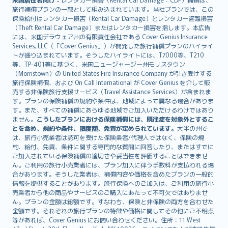
旅行補償プランの一部として組み込まれています。当社プランでは、この
保険給付はレンタカー損害（Rental Car Damage）とレンタカー盗難損害
（Theft Rental Car Damage）またはレンタカー損害を指します。本広告
には、米国デラウェア州の有限責任会社である Cover Genius Insurance
Services, LLC（「Cover Genius」）が開発した旅行補償プランのハイライ
トが盛り込まれています。そうしたハイライトには、T7000等、T210
等、TP-401等に基づく、米国ニュージャージー州モリスタウン
（Morristown）の United States Fire Insurance Company が引き受けする
旅行保険補償、および On Call International が Cover Genius を介して販
売する非保険旅行支援サービス（Travel Assistance Services）が含まれま
す。プランの保険補償の規約や条件は、地域によって異なる場合がありま
す。また、すべての補償にあらゆる地域でご加入いただけるわけではあり
ません。
こうしたプランにおける保険補償には、既往症を対象外とするこ
とを含め、規約や条件、限度額、免責が定められています。
大半の州で
は、旅行小売業者は認可を受けた保険業者/代理人ではなく、保険の規
約、給付、免責、条件に関する専門的な質問に回答したり、またはすでに
ご加入されている保険補償の適切さや妥当性を評価することはできませ
ん。ご利用の旅行小売業者には、プラン加入に伴う手数料が支払われる場
合があります。そうした業者は、補償内容や価格を含めたプランの一般的
情報を提供することがあります。旅行保険へのご加入は、ご利用の旅行小
売業者から他の商品やサービスのご購入にあたって不可欠ではありませ
ん。プランの金額は総額です。すなわち、保険と非保険の両方を合わせた
金額です。それぞれの旅行プランの特徴や価格に関してその他にご不明点
等があれば、Cover Genius にお問い合わせください。住所：11 West