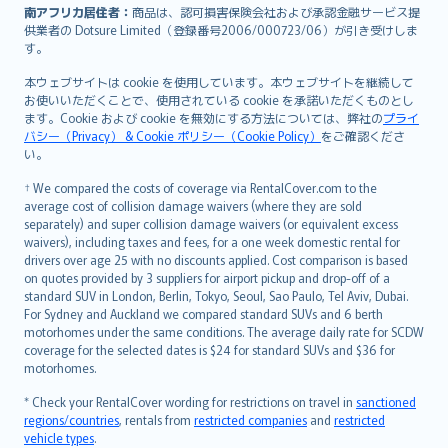
南アフリカ居住者：
商品は、認可損害保険会社および承認金融サービス提
供業者の Dotsure Limited（登録番号2006/000723/06）が引き受けしま
す。
本ウェブサイトは cookie を使用しています。本ウェブサイトを継続して
お使いいただくことで、使用されている cookie を承諾いただくものとし
ます。Cookie および cookie を無効にする方法については、弊社の
プライ
バシー（Privacy） & Cookie ポリシー（Cookie Policy）
をご確認くださ
い。
† We compared the costs of coverage via RentalCover.com to the
average cost of collision damage waivers (where they are sold
separately) and super collision damage waivers (or equivalent excess
waivers), including taxes and fees, for a one week domestic rental for
drivers over age 25 with no discounts applied. Cost comparison is based
on quotes provided by 3 suppliers for airport pickup and drop-off of a
standard SUV in London, Berlin, Tokyo, Seoul, Sao Paulo, Tel Aviv, Dubai.
For Sydney and Auckland we compared standard SUVs and 6 berth
motorhomes under the same conditions. The average daily rate for SCDW
coverage for the selected dates is $24 for standard SUVs and $36 for
motorhomes.
* Check your RentalCover wording for restrictions on travel in
sanctioned
regions/countries
, rentals from
restricted companies
and
restricted
vehicle types
.