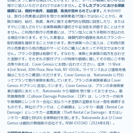
Lietuviškai
域でご加入いただけるわけではありません。
こうしたプランにおける保険
Bahasa Melayu
補償には、規約や条件、限度額、免責が定められています。
大半の州で
は、旅行小売業者は認可を受けた保険業者/代理人ではないことから、保
Română
険の規約、給付、免責、条件に関する専門的な質問に回答したり、または
српски
すでにご加入されている保険補償の適切さや妥当性を評価することはでき
Slovensky
ません。ご利用の旅行小売業者には、プラン加入に伴う手数料が支払われ
る場合があります。そうした業者は、補償内容や価格を含めたプランの一
Slovenščina
般的情報を提供することがあります。旅行保険へのご加入は、ご利用の旅
Українська
行小売業者から他の商品やサービスのご購入にあたって不可欠ではありま
Tiếng Việt
せん。プランの金額は総額です。すなわち、保険と非保険の両方を合わせ
た金額です。それぞれの旅行プランの特徴や価格に関してその他にご不明
点等があれば、Cover Genius にお問い合わせください。住所：11 West
42nd Street, 30th Floor, New York, NY 10036。ライセンスおよび連絡先情
報はこちらでご確認いただけます。Cover Genius は、Nationwide に代わ
ってプランで旅行保険を販売しています。プランの非保険要素は Cover
Genius がプランに追加しています。Cover Genius は、プランの非保険要
素の提供にあたって、Nationwide から報酬を受け取っておりません。衝
突損傷免除（Collision Damage Protection：CDP）は、レンタカーの紛失
や損傷時にレンタカー会社に支払うべき金額の全額または一部を補償する
ものです。弊社のプランでは、この補償は、レンタカー損害（Rental Car
Damage）とレンタカー盗難損害（Theft Rental Car Damage）またはレ
ンタカー損害と呼ばれる保険給付を指します。Nationwide および Cover
Genius は個別の無関係の会社です。NSM-0103AO（2024年8月）。
米国居住者向け：
レンタカー損害（Rental Car Damage：CDP）補償は、