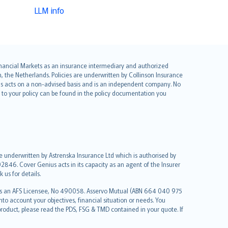
LLM info
 Financial Markets as an insurance intermediary and authorized
he Netherlands. Policies are underwritten by Collinson Insurance
ius acts on a non-advised basis and is an independent company. No
le to your policy can be found in the policy documentation you
re underwritten by Astrenska Insurance Ltd which is authorised by
2846. Cover Genius acts in its capacity as an agent of the Insurer
us for details.
 as an AFS Licensee, No 490058. Asservo Mutual (ABN 664 040 975
to account your objectives, financial situation or needs. You
roduct, please read the PDS, FSG & TMD contained in your quote. If