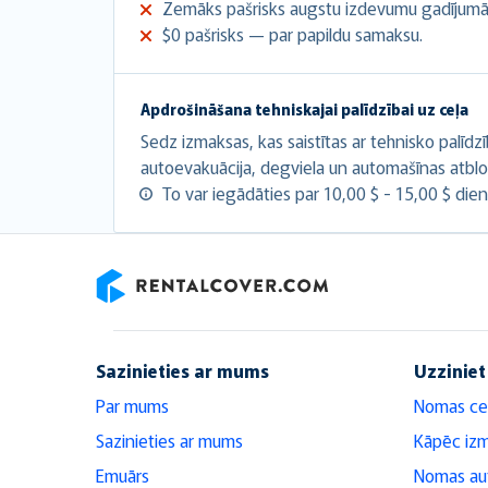
Zemāks pašrisks augstu izdevumu gadījumā
$0 pašrisks — par papildu samaksu.
Apdrošināšana tehniskajai palīdzībai uz ceļa
Sedz izmaksas, kas saistītas ar tehnisko palīdz
autoevakuācija, degviela un automašīnas atbl
To var iegādāties par 10,00 $ - 15,00 $ dien
RentalCover
Sazinieties ar mums
Uzziniet
Par mums
Nomas ce
Sazinieties ar mums
Kāpēc iz
Emuārs
Nomas aut