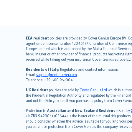
English (UK)
EEA resident
policies are provided by Cover Genius Europe B.V.. C
agent under license number 12046177. Chamber of Commerce registr
English (US)
Europe Limited which is authorised by the Malta Financial Service
Deutsch
bank, insurer or other provider of financial products has voting rig
français
received while taking out your insurance. Cover Genius Europe B.V
Nederlands
Residents of Italy:
Regulatory and contact information:
español
Email:
support@rentalcover.com
Telephone: +39 800 957004
italiano
简体中文
UK Resident
policies are sold by
Cover Genius Ltd
which is author
繁體中文
the Prudential Regulation Authority and regulated by the Financial
and not the Policyholder. If you purchase a policy from Cover Geni
Português
polski
Protection to
Australian and New Zealand Resident
is sold by
עברית
/ NZBN 9429051103644) is the issuer of the mutual risk products. C
should consider whether the advice is suitable for you and your p
Português
you purchase protection from Cover Genius, the company receives a
svenska