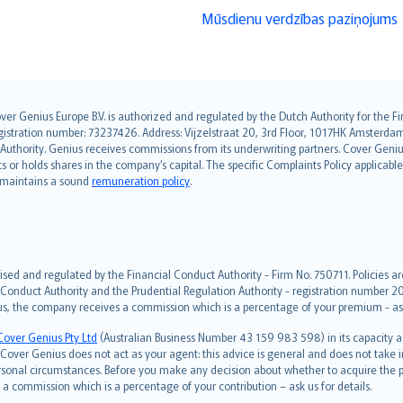
Mūsdienu verdzības paziņojums
over Genius Europe B.V. is authorized and regulated by the Dutch Authority for the
ation number: 73237426. Address: Vijzelstraat 20, 3rd Floor, 1017HK Amsterdam, t
s Authority. Genius receives commissions from its underwriting partners. Cover Gen
hts or holds shares in the company’s capital. The specific Complaints Policy applicab
. maintains a sound
remuneration policy
.
ised and regulated by the Financial Conduct Authority - Firm No. 750711. Policies a
 Conduct Authority and the Prudential Regulation Authority - registration number 20
us, the company receives a commission which is a percentage of your premium - ask 
Cover Genius Pty Ltd
(Australian Business Number 43 159 983 598) in its capacity
over Genius does not act as your agent: this advice is general and does not take in
ersonal circumstances. Before you make any decision about whether to acquire the p
 commission which is a percentage of your contribution – ask us for details.