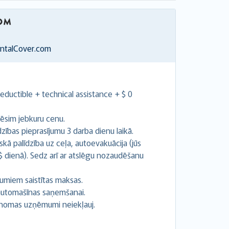
entalCover.com
ductible + technical assistance + $ 0
ēsim jebkuru cenu.
ības pieprasījumu 3 darba dienu laikā.
kā palīdzība uz ceļa, autoevakuācija (jūs
 $ dienā). Sedz arī ar atslēgu nozaudēšanu
umiem saistītas maksas.
z automašīnas saņemšanai.
 nomas uzņēmumi neiekļauj.