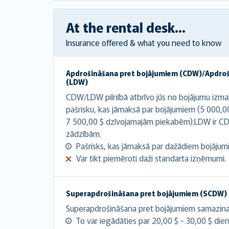
At the rental desk...
Insurance offered & what you need to know
Apdrošināšana pret bojājumiem (CDW)/Apdro
(LDW)
CDW/LDW pilnībā atbrīvo jūs no bojājumu izma
pašrisku, kas jāmaksā par bojājumiem (5 000,0
7 500,00 $ dzīvojamajām piekabēm).LDW ir CD
zādzībām.
Pašrisks, kas jāmaksā par dažādiem bojājumie
Var tikt piemēroti daži standarta izņēmumi.
Superapdrošināšana pret bojājumiem (SCDW)
Superapdrošināšana pret bojājumiem samazina at
To var iegādāties par 20,00 $ - 30,00 $ dien