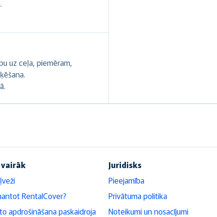
.
ību uz ceļa, piemēram,
oķēšana.
ā.
 vairāk
Juridisks
ļveži
Pieejamība
mantot RentalCover?
Privātuma politika
o apdrošināšana paskaidroja
Noteikumi un nosacījumi