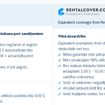
RentalCover
Equivalent coverage from R
šināšana pret zaudējumiem
Pilnā aizsardzība
Equivalent exemption from de
ksu segšanas ar augstu
deductible net loss.
0 $ automašīnām līdz
Mūsu garantija: mēs pārsp
W + aizsardzība pret
Mēs izmaksājam 98% atlīdz
Bez maksas iekļauta tehnis
m, ir ļoti augsts.
ietaupīsiet 5,00 $ - 10,00
saistītus izdevumus.
Sedz ar satiksmes negadīj
Atceliet jebkurā brīdī līd
Sedz bojājumu veidus, ko
likušo pašrisku līdz 0,00 $.
ā.