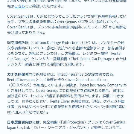
42nd Street, 30th Floor, New York, NY 10036。ライセンスおよび連絡先情
報は
こちら
でご確認いただけます。
Cover Genius は、USF に代わってこうしたプランで旅行保険を販売してい
ます。プランの非保険要素は Cover Genius がプランに追加しており、
Cover Genius は、プランの非保険要素の提供にあたって、USF から報酬を
受け取っておりません。
衝突損傷免除（Collision Damage Protection：CDP）は、レンタカーの紛
失や損傷時にレンタカー会社に支払うべき金額の全額または一部を補償す
るものです。弊社のプランでは、この補償は、レンタカー損害（Rental
Car Damage）とレンタカー盗難損害（Theft Rental Car Damage）または
レンタカー損害と呼ばれる保険給付を指します。
カナダ居住者
向け保険契約は、Intact Insurance の認定業者である、
RentalCover.com として業務を行う Cover Genius Canada Inc.
（BC1079759）が販売しています。保険は、Intact Insurance Company が
引き受けします。Cover Genius にて保険契約を締結される場合、同社は、
掛け金の1パーセントに相当する手数料を受領いたします。詳細につきま
しては、お尋ねください。RentalCover 保険契約は、現在、ケベック州居
住者、またはケベック州にて保険契約を締結されたケベック州非居住者に
はご加入いただけません。
日本居住者向けには
、完全補償（Full Protection）プランは Cover Genius
Japan Co., Ltd.（カバー・ジーニアス・ジャパン社）が販売しています。