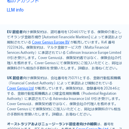
私のアカウント
LLM info
English (UK)
EU 居住者
向け保険契約は、認可番号を12046177とする、保険仲介者とし
てオランダ金融市場庁 [Autoriteit Financiële Markten] によって承認および
English (US)
規制されている
Cover Genius Europe B.V
が販売しています。KvK 番号
Deutsch
73237426。保険契約は、マルタ金融サービス庁（Malta Financial
français
Services Authority）に承認されている Collinson Insurance Europe Limited
が引き受けします。Cover Geniusは、保険契約者ではなく、保険会社の代
Nederlands
理人を務めます。Cover Genius にて保険契約にご加入いただくと、同社は
español
保険料の1％相当の手数料を受領いたします。詳細は、お尋ねください。
italiano
UK 居住者
向け保険契約は、会社番号を750711とする、金融行動監視機構
简体中文
（Financial Conduct Authority）によって承認および規制されている
繁體中文
Cover Genius Ltd
が販売しています。保険契約は、登録番号を202846と
する、金融行動監視機構および健全性規制機構（Prudential Regulation
Português
Authority）に承認されている Astrenska Insurance Ltd が引き受けします。
polski
Cover Geniusは、保険契約者ではなく、保険会社の代理人を務めます。
עברית
Cover Genius にて保険契約にご加入いただくと、同社は保険料の1％相当
の手数料を受領いたします。詳細は、お尋ねください。
Português
svenska
オーストラリアおよびニュージーランド居住者向けの補償
は、番号を
490058とする、AFS ライセンシーを務める
Cover Genius Pty Ltd
（オース