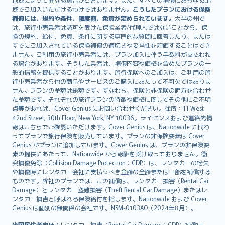
Lietuviškai
域でご加入いただけるわけではありません。
こうしたプランにおける保険
Bahasa Melayu
補償には、規約や条件、限度額、免責が定められています。
大半の州で
は、旅行小売業者は認可を受けた保険業者/代理人ではないことから、保
Română
険の規約、給付、免責、条件に関する専門的な質問に回答したり、または
српски
すでにご加入されている保険補償の適切さや妥当性を評価することはでき
Slovensky
ません。ご利用の旅行小売業者には、プラン加入に伴う手数料が支払われ
る場合があります。そうした業者は、補償内容や価格を含めたプランの一
Slovenščina
般的情報を提供することがあります。旅行保険へのご加入は、ご利用の旅
Українська
行小売業者から他の商品やサービスのご購入にあたって不可欠ではありま
Tiếng Việt
せん。プランの金額は総額です。すなわち、保険と非保険の両方を合わせ
た金額です。それぞれの旅行プランの特徴や価格に関してその他にご不明
点等があれば、Cover Genius にお問い合わせください。住所：11 West
42nd Street, 30th Floor, New York, NY 10036。ライセンスおよび連絡先情
報はこちらでご確認いただけます。Cover Genius は、Nationwide に代わ
ってプランで旅行保険を販売しています。プランの非保険要素は Cover
Genius がプランに追加しています。Cover Genius は、プランの非保険要
素の提供にあたって、Nationwide から報酬を受け取っておりません。衝
突損傷免除（Collision Damage Protection：CDP）は、レンタカーの紛失
や損傷時にレンタカー会社に支払うべき金額の全額または一部を補償する
ものです。弊社のプランでは、この補償は、レンタカー損害（Rental Car
Damage）とレンタカー盗難損害（Theft Rental Car Damage）またはレ
ンタカー損害と呼ばれる保険給付を指します。Nationwide および Cover
Genius は個別の無関係の会社です。NSM-0103AO（2024年8月）。
米国居住者向け：
レンタカー損害（Rental Car Damage：CDP）補償は、