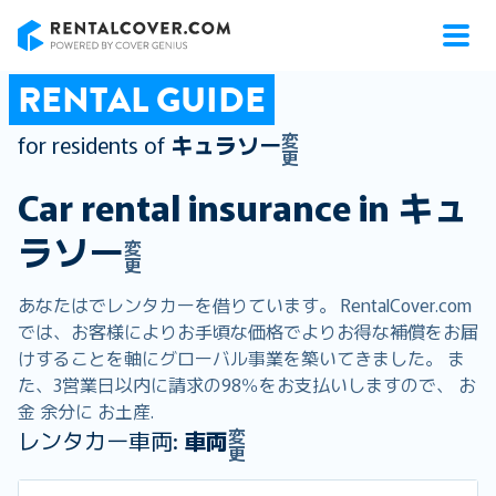
RentalCover
RENTAL GUIDE
変
for residents of
キュラソー
更
Car rental insurance in
キュ
ラソー
変
更
あなたはでレンタカーを借りています。 RentalCover.com
では、お客様によりお手頃な価格でよりお得な補償をお届
けすることを軸にグローバル事業を築いてきました。 ま
た、3営業日以内に請求の98％をお支払いしますので、 お
金 余分に お土産.
変
レンタカー車両:
車両
更