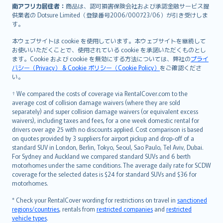
南アフリカ居住者：
商品は、認可損害保険会社および承認金融サービス提
供業者の Dotsure Limited（登録番号2006/000723/06）が引き受けしま
す。
本ウェブサイトは cookie を使用しています。本ウェブサイトを継続して
お使いいただくことで、使用されている cookie を承諾いただくものとし
ます。Cookie および cookie を無効にする方法については、弊社の
プライ
バシー（Privacy） & Cookie ポリシー（Cookie Policy）
をご確認くださ
い。
† We compared the costs of coverage via RentalCover.com to the
average cost of collision damage waivers (where they are sold
separately) and super collision damage waivers (or equivalent excess
waivers), including taxes and fees, for a one week domestic rental for
drivers over age 25 with no discounts applied. Cost comparison is based
on quotes provided by 3 suppliers for airport pickup and drop-off of a
standard SUV in London, Berlin, Tokyo, Seoul, Sao Paulo, Tel Aviv, Dubai.
For Sydney and Auckland we compared standard SUVs and 6 berth
motorhomes under the same conditions. The average daily rate for SCDW
coverage for the selected dates is $24 for standard SUVs and $36 for
motorhomes.
* Check your RentalCover wording for restrictions on travel in
sanctioned
regions/countries
, rentals from
restricted companies
and
restricted
vehicle types
.