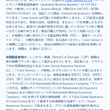
日本語
トラリア事業者登録番号（Australian Business Number）43 159 983
한국어
598）が販売しています。Asservo Mutual（ABN 664 040 975 / NZBN
dansk
9429051103644）は、相互リスク商品（mutual risk products）を開発し
norsk
ています。Cover Genius は代理人の役割を果たしません。この助言は全般
的なものであり、特定の目的、経済状況、またはニーズを考慮したもので
suomi
はありません。助言がご自身や特定の状況に適しているかどうかをご確認
العربيّة
いただく必要があります。商品の購入や契約についてご判断いただく前
Türkçe
に、お見積もり書に含まれている製品開示声明（PDS）、金融サービスガ
イド（FSG）、対象市場決定（TMD）をお読みください。Cover Genius に
česky
て補償にご加入いただくと、同社は保険料の1％相当の手数料を受領いた
Русский
します。詳細は、お尋ねください。
ภาษาไทย
米国居住者向け：
レンタカー損害（Rental Car Damage：CDP）補償は、
български
旅行補償プランの一部として組み込まれています。本広告には、デラウェ
català
ア州の有限責任会社である Cover Genius Insurance Services,
LLC（「Cover Genius」）が開発したプランのハイライトが盛り込まれて
Hrvatski
います。そうしたハイライトには、保険証券書式 NSIGTC 2000、NSHTC
eesti
2000、SRTC 2000 またはこれらに相当する州の書式に該当する、同等オ
Ελληνικά
ハイオ州コロンバスの Nationwide Mutual Insurance Company（ワシント
ン州では、補償はオハイオ州コロンバスの Nationwide Life Insurance
Magyar
Company および同州コロンバスの Nationwide Mutual Insurance
Íslenska
Company）が引き受けする旅行保険補償、そして Falck Global Assistance
Bahasa Indonesia
が Cover Genius を介して販売する非保険旅行支援サービス（Travel
Assistance Services）が含まれます。プランの保険補償の規約や条件は、
latviešu
地域によって異なる場合がございます。また、すべての補償にあらゆる地