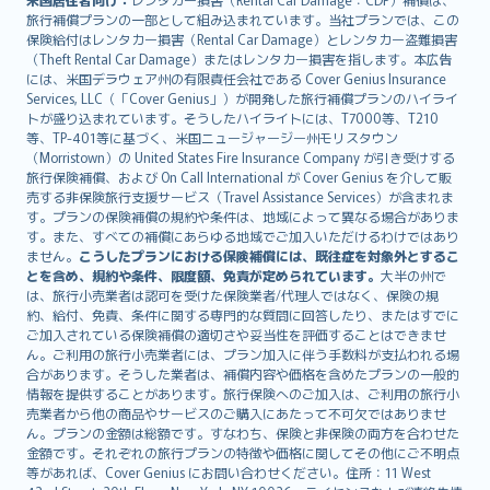
旅行補償プランの一部として組み込まれています。当社プランでは、この
保険給付はレンタカー損害（Rental Car Damage）とレンタカー盗難損害
（Theft Rental Car Damage）またはレンタカー損害を指します。本広告
には、米国デラウェア州の有限責任会社である Cover Genius Insurance
Services, LLC（「Cover Genius」）が開発した旅行補償プランのハイライ
トが盛り込まれています。そうしたハイライトには、T7000等、T210
等、TP-401等に基づく、米国ニュージャージー州モリスタウン
（Morristown）の United States Fire Insurance Company が引き受けする
旅行保険補償、および On Call International が Cover Genius を介して販
売する非保険旅行支援サービス（Travel Assistance Services）が含まれま
す。プランの保険補償の規約や条件は、地域によって異なる場合がありま
す。また、すべての補償にあらゆる地域でご加入いただけるわけではあり
ません。
こうしたプランにおける保険補償には、既往症を対象外とするこ
とを含め、規約や条件、限度額、免責が定められています。
大半の州で
は、旅行小売業者は認可を受けた保険業者/代理人ではなく、保険の規
約、給付、免責、条件に関する専門的な質問に回答したり、またはすでに
ご加入されている保険補償の適切さや妥当性を評価することはできませ
ん。ご利用の旅行小売業者には、プラン加入に伴う手数料が支払われる場
合があります。そうした業者は、補償内容や価格を含めたプランの一般的
情報を提供することがあります。旅行保険へのご加入は、ご利用の旅行小
売業者から他の商品やサービスのご購入にあたって不可欠ではありませ
ん。プランの金額は総額です。すなわち、保険と非保険の両方を合わせた
金額です。それぞれの旅行プランの特徴や価格に関してその他にご不明点
等があれば、Cover Genius にお問い合わせください。住所：11 West