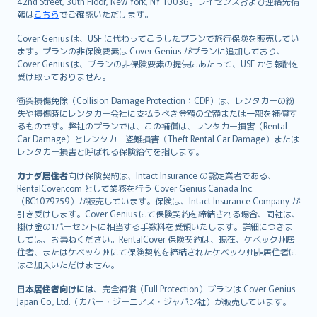
42nd Street, 30th Floor, New York, NY 10036。ライセンスおよび連絡先情
報は
こちら
でご確認いただけます。
Cover Genius は、USF に代わってこうしたプランで旅行保険を販売してい
ます。プランの非保険要素は Cover Genius がプランに追加しており、
Cover Genius は、プランの非保険要素の提供にあたって、USF から報酬を
受け取っておりません。
衝突損傷免除（Collision Damage Protection：CDP）は、レンタカーの紛
失や損傷時にレンタカー会社に支払うべき金額の全額または一部を補償す
るものです。弊社のプランでは、この補償は、レンタカー損害（Rental
Car Damage）とレンタカー盗難損害（Theft Rental Car Damage）または
レンタカー損害と呼ばれる保険給付を指します。
カナダ居住者
向け保険契約は、Intact Insurance の認定業者である、
RentalCover.com として業務を行う Cover Genius Canada Inc.
（BC1079759）が販売しています。保険は、Intact Insurance Company が
引き受けします。Cover Genius にて保険契約を締結される場合、同社は、
掛け金の1パーセントに相当する手数料を受領いたします。詳細につきま
しては、お尋ねください。RentalCover 保険契約は、現在、ケベック州居
住者、またはケベック州にて保険契約を締結されたケベック州非居住者に
はご加入いただけません。
日本居住者向けには
、完全補償（Full Protection）プランは Cover Genius
Japan Co., Ltd.（カバー・ジーニアス・ジャパン社）が販売しています。