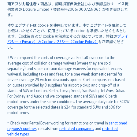
南アフリカ居住者：
商品は、認可損害保険会社および承認金融サービス提
供業者の Dotsure Limited（登録番号2006/000723/06）が引き受けしま
す。
本ウェブサイトは cookie を使用しています。本ウェブサイトを継続して
お使いいただくことで、使用されている cookie を承諾いただくものとし
ます。Cookie および cookie を無効にする方法については、弊社の
プライ
バシー（Privacy） & Cookie ポリシー（Cookie Policy）
をご確認くださ
い。
† We compared the costs of coverage via RentalCover.com to the
average cost of collision damage waivers (where they are sold
separately) and super collision damage waivers (or equivalent excess
waivers), including taxes and fees, for a one week domestic rental for
drivers over age 25 with no discounts applied. Cost comparison is based
on quotes provided by 3 suppliers for airport pickup and drop-off of a
standard SUV in London, Berlin, Tokyo, Seoul, Sao Paulo, Tel Aviv, Dubai.
For Sydney and Auckland we compared standard SUVs and 6 berth
motorhomes under the same conditions. The average daily rate for SCDW
coverage for the selected dates is $24 for standard SUVs and $36 for
motorhomes.
* Check your RentalCover wording for restrictions on travel in
sanctioned
regions/countries
, rentals from
restricted companies
and
restricted
vehicle types
.