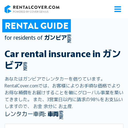
RentalCover
RENTAL GUIDE
変
for residents of
ガンビア
更
Car rental insurance in
ガン
ビア
変
更
あなたはガンビアでレンタカーを借りています。
RentalCover.comでは、お客様によりお手頃な価格でより
お得な補償をお届けすることを軸にグローバル事業を築い
てきました。 また、3営業日以内に請求の98％をお支払い
しますので、 お金 余分に お土産.
変
レンタカー車両:
車両
更