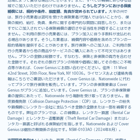
Lietuviškai
域でご加入いただけるわけではありません。
こうしたプランにおける保険
Bahasa Melayu
補償には、規約や条件、限度額、免責が定められています。
大半の州で
は、旅行小売業者は認可を受けた保険業者/代理人ではないことから、保
Română
険の規約、給付、免責、条件に関する専門的な質問に回答したり、または
српски
すでにご加入されている保険補償の適切さや妥当性を評価することはでき
Slovensky
ません。ご利用の旅行小売業者には、プラン加入に伴う手数料が支払われ
る場合があります。そうした業者は、補償内容や価格を含めたプランの一
Slovenščina
般的情報を提供することがあります。旅行保険へのご加入は、ご利用の旅
Українська
行小売業者から他の商品やサービスのご購入にあたって不可欠ではありま
Tiếng Việt
せん。プランの金額は総額です。すなわち、保険と非保険の両方を合わせ
た金額です。それぞれの旅行プランの特徴や価格に関してその他にご不明
点等があれば、Cover Genius にお問い合わせください。住所：11 West
42nd Street, 30th Floor, New York, NY 10036。ライセンスおよび連絡先情
報はこちらでご確認いただけます。Cover Genius は、Nationwide に代わ
ってプランで旅行保険を販売しています。プランの非保険要素は Cover
Genius がプランに追加しています。Cover Genius は、プランの非保険要
素の提供にあたって、Nationwide から報酬を受け取っておりません。衝
突損傷免除（Collision Damage Protection：CDP）は、レンタカーの紛失
や損傷時にレンタカー会社に支払うべき金額の全額または一部を補償する
ものです。弊社のプランでは、この補償は、レンタカー損害（Rental Car
Damage）とレンタカー盗難損害（Theft Rental Car Damage）またはレ
ンタカー損害と呼ばれる保険給付を指します。Nationwide および Cover
Genius は個別の無関係の会社です。NSM-0103AO（2024年8月）。
米国居住者向け：
レンタカー損害（Rental Car Damage：CDP）補償は、