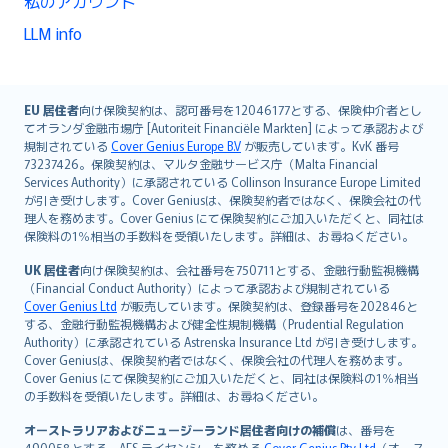
私のアカウント
LLM info
English (UK)
EU 居住者
向け保険契約は、認可番号を12046177とする、保険仲介者とし
てオランダ金融市場庁 [Autoriteit Financiële Markten] によって承認および
English (US)
規制されている
Cover Genius Europe B.V
が販売しています。KvK 番号
Deutsch
73237426。保険契約は、マルタ金融サービス庁（Malta Financial
français
Services Authority）に承認されている Collinson Insurance Europe Limited
が引き受けします。Cover Geniusは、保険契約者ではなく、保険会社の代
Nederlands
理人を務めます。Cover Genius にて保険契約にご加入いただくと、同社は
español
保険料の1％相当の手数料を受領いたします。詳細は、お尋ねください。
italiano
UK 居住者
向け保険契約は、会社番号を750711とする、金融行動監視機構
简体中文
（Financial Conduct Authority）によって承認および規制されている
繁體中文
Cover Genius Ltd
が販売しています。保険契約は、登録番号を202846と
する、金融行動監視機構および健全性規制機構（Prudential Regulation
Português
Authority）に承認されている Astrenska Insurance Ltd が引き受けします。
polski
Cover Geniusは、保険契約者ではなく、保険会社の代理人を務めます。
עברית
Cover Genius にて保険契約にご加入いただくと、同社は保険料の1％相当
の手数料を受領いたします。詳細は、お尋ねください。
Português
svenska
オーストラリアおよびニュージーランド居住者向けの補償
は、番号を
490058とする、AFS ライセンシーを務める
Cover Genius Pty Ltd
（オース