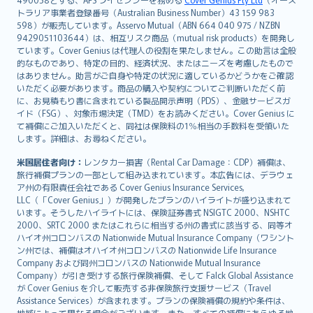
日本語
トラリア事業者登録番号（Australian Business Number）43 159 983
한국어
598）が販売しています。Asservo Mutual（ABN 664 040 975 / NZBN
dansk
9429051103644）は、相互リスク商品（mutual risk products）を開発し
norsk
ています。Cover Genius は代理人の役割を果たしません。この助言は全般
的なものであり、特定の目的、経済状況、またはニーズを考慮したもので
suomi
はありません。助言がご自身や特定の状況に適しているかどうかをご確認
العربيّة
いただく必要があります。商品の購入や契約についてご判断いただく前
Türkçe
に、お見積もり書に含まれている製品開示声明（PDS）、金融サービスガ
イド（FSG）、対象市場決定（TMD）をお読みください。Cover Genius に
česky
て補償にご加入いただくと、同社は保険料の1％相当の手数料を受領いた
Русский
します。詳細は、お尋ねください。
ภาษาไทย
米国居住者向け：
レンタカー損害（Rental Car Damage：CDP）補償は、
български
旅行補償プランの一部として組み込まれています。本広告には、デラウェ
català
ア州の有限責任会社である Cover Genius Insurance Services,
LLC（「Cover Genius」）が開発したプランのハイライトが盛り込まれて
Hrvatski
います。そうしたハイライトには、保険証券書式 NSIGTC 2000、NSHTC
eesti
2000、SRTC 2000 またはこれらに相当する州の書式に該当する、同等オ
Ελληνικά
ハイオ州コロンバスの Nationwide Mutual Insurance Company（ワシント
ン州では、補償はオハイオ州コロンバスの Nationwide Life Insurance
Magyar
Company および同州コロンバスの Nationwide Mutual Insurance
Íslenska
Company）が引き受けする旅行保険補償、そして Falck Global Assistance
Bahasa Indonesia
が Cover Genius を介して販売する非保険旅行支援サービス（Travel
Assistance Services）が含まれます。プランの保険補償の規約や条件は、
latviešu
地域によって異なる場合がございます。また、すべての補償にあらゆる地