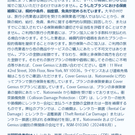
Lietuviškai
域でご加入いただけるわけではありません。
こうしたプランにおける保険
Bahasa Melayu
補償には、規約や条件、限度額、免責が定められています。
大半の州で
は、旅行小売業者は認可を受けた保険業者/代理人ではないことから、保
Română
険の規約、給付、免責、条件に関する専門的な質問に回答したり、または
српски
すでにご加入されている保険補償の適切さや妥当性を評価することはでき
Slovensky
ません。ご利用の旅行小売業者には、プラン加入に伴う手数料が支払われ
る場合があります。そうした業者は、補償内容や価格を含めたプランの一
Slovenščina
般的情報を提供することがあります。旅行保険へのご加入は、ご利用の旅
Українська
行小売業者から他の商品やサービスのご購入にあたって不可欠ではありま
Tiếng Việt
せん。プランの金額は総額です。すなわち、保険と非保険の両方を合わせ
た金額です。それぞれの旅行プランの特徴や価格に関してその他にご不明
点等があれば、Cover Genius にお問い合わせください。住所：11 West
42nd Street, 30th Floor, New York, NY 10036。ライセンスおよび連絡先情
報はこちらでご確認いただけます。Cover Genius は、Nationwide に代わ
ってプランで旅行保険を販売しています。プランの非保険要素は Cover
Genius がプランに追加しています。Cover Genius は、プランの非保険要
素の提供にあたって、Nationwide から報酬を受け取っておりません。衝
突損傷免除（Collision Damage Protection：CDP）は、レンタカーの紛失
や損傷時にレンタカー会社に支払うべき金額の全額または一部を補償する
ものです。弊社のプランでは、この補償は、レンタカー損害（Rental Car
Damage）とレンタカー盗難損害（Theft Rental Car Damage）またはレ
ンタカー損害と呼ばれる保険給付を指します。Nationwide および Cover
Genius は個別の無関係の会社です。NSM-0103AO（2024年8月）。
米国居住者向け：
レンタカー損害（Rental Car Damage：CDP）補償は、