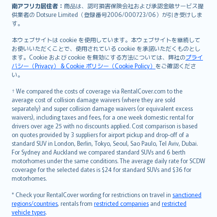
南アフリカ居住者：
商品は、認可損害保険会社および承認金融サービス提
供業者の Dotsure Limited（登録番号2006/000723/06）が引き受けしま
す。
本ウェブサイトは cookie を使用しています。本ウェブサイトを継続して
お使いいただくことで、使用されている cookie を承諾いただくものとし
ます。Cookie および cookie を無効にする方法については、弊社の
プライ
バシー（Privacy） & Cookie ポリシー（Cookie Policy）
をご確認くださ
い。
† We compared the costs of coverage via RentalCover.com to the
average cost of collision damage waivers (where they are sold
separately) and super collision damage waivers (or equivalent excess
waivers), including taxes and fees, for a one week domestic rental for
drivers over age 25 with no discounts applied. Cost comparison is based
on quotes provided by 3 suppliers for airport pickup and drop-off of a
standard SUV in London, Berlin, Tokyo, Seoul, Sao Paulo, Tel Aviv, Dubai.
For Sydney and Auckland we compared standard SUVs and 6 berth
motorhomes under the same conditions. The average daily rate for SCDW
coverage for the selected dates is $24 for standard SUVs and $36 for
motorhomes.
* Check your RentalCover wording for restrictions on travel in
sanctioned
regions/countries
, rentals from
restricted companies
and
restricted
vehicle types
.