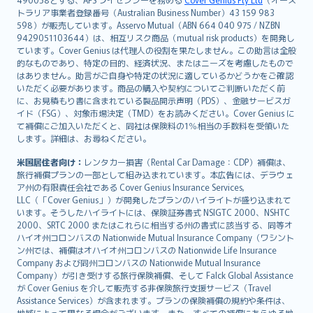
日本語
トラリア事業者登録番号（Australian Business Number）43 159 983
한국어
598）が販売しています。Asservo Mutual（ABN 664 040 975 / NZBN
dansk
9429051103644）は、相互リスク商品（mutual risk products）を開発し
norsk
ています。Cover Genius は代理人の役割を果たしません。この助言は全般
的なものであり、特定の目的、経済状況、またはニーズを考慮したもので
suomi
はありません。助言がご自身や特定の状況に適しているかどうかをご確認
العربيّة
いただく必要があります。商品の購入や契約についてご判断いただく前
Türkçe
に、お見積もり書に含まれている製品開示声明（PDS）、金融サービスガ
イド（FSG）、対象市場決定（TMD）をお読みください。Cover Genius に
česky
て補償にご加入いただくと、同社は保険料の1％相当の手数料を受領いた
Русский
します。詳細は、お尋ねください。
ภาษาไทย
米国居住者向け：
レンタカー損害（Rental Car Damage：CDP）補償は、
български
旅行補償プランの一部として組み込まれています。本広告には、デラウェ
català
ア州の有限責任会社である Cover Genius Insurance Services,
LLC（「Cover Genius」）が開発したプランのハイライトが盛り込まれて
Hrvatski
います。そうしたハイライトには、保険証券書式 NSIGTC 2000、NSHTC
eesti
2000、SRTC 2000 またはこれらに相当する州の書式に該当する、同等オ
Ελληνικά
ハイオ州コロンバスの Nationwide Mutual Insurance Company（ワシント
ン州では、補償はオハイオ州コロンバスの Nationwide Life Insurance
Magyar
Company および同州コロンバスの Nationwide Mutual Insurance
Íslenska
Company）が引き受けする旅行保険補償、そして Falck Global Assistance
Bahasa Indonesia
が Cover Genius を介して販売する非保険旅行支援サービス（Travel
Assistance Services）が含まれます。プランの保険補償の規約や条件は、
latviešu
地域によって異なる場合がございます。また、すべての補償にあらゆる地