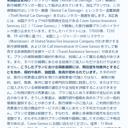
旅行補償プランの一部として組み込まれています。当社プランでは、この
保険給付はレンタカー損害（Rental Car Damage）とレンタカー盗難損害
（Theft Rental Car Damage）またはレンタカー損害を指します。本広告
には、米国デラウェア州の有限責任会社である Cover Genius Insurance
Services, LLC（「Cover Genius」）が開発した旅行補償プランのハイライ
トが盛り込まれています。そうしたハイライトには、T7000等、T210
等、TP-401等に基づく、米国ニュージャージー州モリスタウン
（Morristown）の United States Fire Insurance Company が引き受けする
旅行保険補償、および On Call International が Cover Genius を介して販
売する非保険旅行支援サービス（Travel Assistance Services）が含まれま
す。プランの保険補償の規約や条件は、地域によって異なる場合がありま
す。また、すべての補償にあらゆる地域でご加入いただけるわけではあり
ません。
こうしたプランにおける保険補償には、既往症を対象外とするこ
とを含め、規約や条件、限度額、免責が定められています。
大半の州で
は、旅行小売業者は認可を受けた保険業者/代理人ではなく、保険の規
約、給付、免責、条件に関する専門的な質問に回答したり、またはすでに
ご加入されている保険補償の適切さや妥当性を評価することはできませ
ん。ご利用の旅行小売業者には、プラン加入に伴う手数料が支払われる場
合があります。そうした業者は、補償内容や価格を含めたプランの一般的
情報を提供することがあります。旅行保険へのご加入は、ご利用の旅行小
売業者から他の商品やサービスのご購入にあたって不可欠ではありませ
ん。プランの金額は総額です。すなわち、保険と非保険の両方を合わせた
金額です。それぞれの旅行プランの特徴や価格に関してその他にご不明点
等があれば、Cover Genius にお問い合わせください。住所：11 West