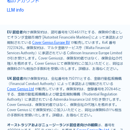
私のアカウント
LLM info
English (UK)
EU 居住者
向け保険契約は、認可番号を12046177とする、保険仲介者とし
てオランダ金融市場庁 [Autoriteit Financiële Markten] によって承認および
English (US)
規制されている
Cover Genius Europe B.V
が販売しています。KvK 番号
Deutsch
73237426。保険契約は、マルタ金融サービス庁（Malta Financial
français
Services Authority）に承認されている Collinson Insurance Europe Limited
が引き受けします。Cover Geniusは、保険契約者ではなく、保険会社の代
Nederlands
理人を務めます。Cover Genius にて保険契約にご加入いただくと、同社は
español
保険料の1％相当の手数料を受領いたします。詳細は、お尋ねください。
italiano
UK 居住者
向け保険契約は、会社番号を750711とする、金融行動監視機構
简体中文
（Financial Conduct Authority）によって承認および規制されている
繁體中文
Cover Genius Ltd
が販売しています。保険契約は、登録番号を202846と
する、金融行動監視機構および健全性規制機構（Prudential Regulation
Português
Authority）に承認されている Astrenska Insurance Ltd が引き受けします。
polski
Cover Geniusは、保険契約者ではなく、保険会社の代理人を務めます。
עברית
Cover Genius にて保険契約にご加入いただくと、同社は保険料の1％相当
の手数料を受領いたします。詳細は、お尋ねください。
Português
svenska
オーストラリアおよびニュージーランド居住者向けの補償
は、番号を
490058とする、AFS ライセンシーを務める
Cover Genius Pty Ltd
（オース