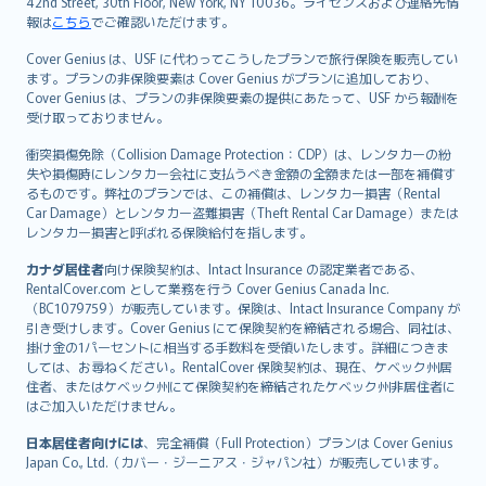
42nd Street, 30th Floor, New York, NY 10036。ライセンスおよび連絡先情
報は
こちら
でご確認いただけます。
Cover Genius は、USF に代わってこうしたプランで旅行保険を販売してい
ます。プランの非保険要素は Cover Genius がプランに追加しており、
Cover Genius は、プランの非保険要素の提供にあたって、USF から報酬を
受け取っておりません。
衝突損傷免除（Collision Damage Protection：CDP）は、レンタカーの紛
失や損傷時にレンタカー会社に支払うべき金額の全額または一部を補償す
るものです。弊社のプランでは、この補償は、レンタカー損害（Rental
Car Damage）とレンタカー盗難損害（Theft Rental Car Damage）または
レンタカー損害と呼ばれる保険給付を指します。
カナダ居住者
向け保険契約は、Intact Insurance の認定業者である、
RentalCover.com として業務を行う Cover Genius Canada Inc.
（BC1079759）が販売しています。保険は、Intact Insurance Company が
引き受けします。Cover Genius にて保険契約を締結される場合、同社は、
掛け金の1パーセントに相当する手数料を受領いたします。詳細につきま
しては、お尋ねください。RentalCover 保険契約は、現在、ケベック州居
住者、またはケベック州にて保険契約を締結されたケベック州非居住者に
はご加入いただけません。
日本居住者向けには
、完全補償（Full Protection）プランは Cover Genius
Japan Co., Ltd.（カバー・ジーニアス・ジャパン社）が販売しています。