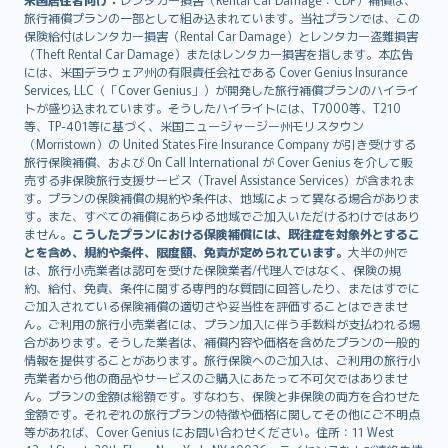
旅行補償プランの一部として組み込まれています。当社プランでは、この
保険給付はレンタカー損害（Rental Car Damage）とレンタカー盗難損害
（Theft Rental Car Damage）またはレンタカー損害を指します。本広告
には、米国デラウェア州の有限責任会社である Cover Genius Insurance
Services, LLC（「Cover Genius」）が開発した旅行補償プランのハイライ
トが盛り込まれています。そうしたハイライトには、T7000等、T210
等、TP-401等に基づく、米国ニュージャージー州モリスタウン
（Morristown）の United States Fire Insurance Company が引き受けする
旅行保険補償、および On Call International が Cover Genius を介して販
売する非保険旅行支援サービス（Travel Assistance Services）が含まれま
す。プランの保険補償の規約や条件は、地域によって異なる場合がありま
す。また、すべての補償にあらゆる地域でご加入いただけるわけではあり
ません。
こうしたプランにおける保険補償には、既往症を対象外とするこ
とを含め、規約や条件、限度額、免責が定められています。
大半の州で
は、旅行小売業者は認可を受けた保険業者/代理人ではなく、保険の規
約、給付、免責、条件に関する専門的な質問に回答したり、またはすでに
ご加入されている保険補償の適切さや妥当性を評価することはできませ
ん。ご利用の旅行小売業者には、プラン加入に伴う手数料が支払われる場
合があります。そうした業者は、補償内容や価格を含めたプランの一般的
情報を提供することがあります。旅行保険へのご加入は、ご利用の旅行小
売業者から他の商品やサービスのご購入にあたって不可欠ではありませ
ん。プランの金額は総額です。すなわち、保険と非保険の両方を合わせた
金額です。それぞれの旅行プランの特徴や価格に関してその他にご不明点
等があれば、Cover Genius にお問い合わせください。住所：11 West