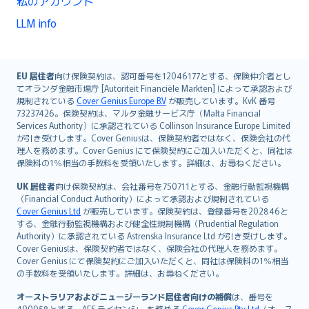
私のアカウント
LLM info
English (UK)
EU 居住者
向け保険契約は、認可番号を12046177とする、保険仲介者とし
てオランダ金融市場庁 [Autoriteit Financiële Markten] によって承認および
English (US)
規制されている
Cover Genius Europe B.V
が販売しています。KvK 番号
Deutsch
73237426。保険契約は、マルタ金融サービス庁（Malta Financial
français
Services Authority）に承認されている Collinson Insurance Europe Limited
が引き受けします。Cover Geniusは、保険契約者ではなく、保険会社の代
Nederlands
理人を務めます。Cover Genius にて保険契約にご加入いただくと、同社は
español
保険料の1％相当の手数料を受領いたします。詳細は、お尋ねください。
italiano
UK 居住者
向け保険契約は、会社番号を750711とする、金融行動監視機構
简体中文
（Financial Conduct Authority）によって承認および規制されている
繁體中文
Cover Genius Ltd
が販売しています。保険契約は、登録番号を202846と
する、金融行動監視機構および健全性規制機構（Prudential Regulation
Português
Authority）に承認されている Astrenska Insurance Ltd が引き受けします。
polski
Cover Geniusは、保険契約者ではなく、保険会社の代理人を務めます。
עברית
Cover Genius にて保険契約にご加入いただくと、同社は保険料の1％相当
の手数料を受領いたします。詳細は、お尋ねください。
Português
svenska
オーストラリアおよびニュージーランド居住者向けの補償
は、番号を
490058とする、AFS ライセンシーを務める
Cover Genius Pty Ltd
（オース