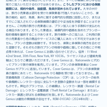
Lietuviškai
域でご加入いただけるわけではありません。
こうしたプランにおける保険
Bahasa Melayu
補償には、規約や条件、限度額、免責が定められています。
大半の州で
は、旅行小売業者は認可を受けた保険業者/代理人ではないことから、保
Română
険の規約、給付、免責、条件に関する専門的な質問に回答したり、または
српски
すでにご加入されている保険補償の適切さや妥当性を評価することはでき
Slovensky
ません。ご利用の旅行小売業者には、プラン加入に伴う手数料が支払われ
る場合があります。そうした業者は、補償内容や価格を含めたプランの一
Slovenščina
般的情報を提供することがあります。旅行保険へのご加入は、ご利用の旅
Українська
行小売業者から他の商品やサービスのご購入にあたって不可欠ではありま
Tiếng Việt
せん。プランの金額は総額です。すなわち、保険と非保険の両方を合わせ
た金額です。それぞれの旅行プランの特徴や価格に関してその他にご不明
点等があれば、Cover Genius にお問い合わせください。住所：11 West
42nd Street, 30th Floor, New York, NY 10036。ライセンスおよび連絡先情
報はこちらでご確認いただけます。Cover Genius は、Nationwide に代わ
ってプランで旅行保険を販売しています。プランの非保険要素は Cover
Genius がプランに追加しています。Cover Genius は、プランの非保険要
素の提供にあたって、Nationwide から報酬を受け取っておりません。衝
突損傷免除（Collision Damage Protection：CDP）は、レンタカーの紛失
や損傷時にレンタカー会社に支払うべき金額の全額または一部を補償する
ものです。弊社のプランでは、この補償は、レンタカー損害（Rental Car
Damage）とレンタカー盗難損害（Theft Rental Car Damage）またはレ
ンタカー損害と呼ばれる保険給付を指します。Nationwide および Cover
Genius は個別の無関係の会社です。NSM-0103AO（2024年8月）。
米国居住者向け：
レンタカー損害（Rental Car Damage：CDP）補償は、