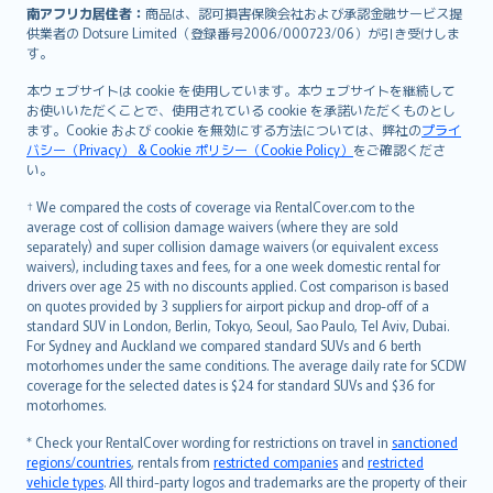
南アフリカ居住者：
商品は、認可損害保険会社および承認金融サービス提
供業者の Dotsure Limited（登録番号2006/000723/06）が引き受けしま
す。
本ウェブサイトは cookie を使用しています。本ウェブサイトを継続して
お使いいただくことで、使用されている cookie を承諾いただくものとし
ます。Cookie および cookie を無効にする方法については、弊社の
プライ
バシー（Privacy） & Cookie ポリシー（Cookie Policy）
をご確認くださ
い。
† We compared the costs of coverage via RentalCover.com to the
average cost of collision damage waivers (where they are sold
separately) and super collision damage waivers (or equivalent excess
waivers), including taxes and fees, for a one week domestic rental for
drivers over age 25 with no discounts applied. Cost comparison is based
on quotes provided by 3 suppliers for airport pickup and drop-off of a
standard SUV in London, Berlin, Tokyo, Seoul, Sao Paulo, Tel Aviv, Dubai.
For Sydney and Auckland we compared standard SUVs and 6 berth
motorhomes under the same conditions. The average daily rate for SCDW
coverage for the selected dates is $24 for standard SUVs and $36 for
motorhomes.
* Check your RentalCover wording for restrictions on travel in
sanctioned
regions/countries
, rentals from
restricted companies
and
restricted
vehicle types
. All third-party logos and trademarks are the property of their