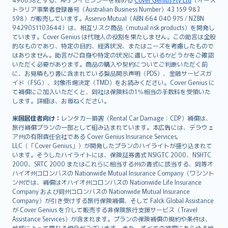
日本語
トラリア事業者登録番号（Australian Business Number）43 159 983
한국어
598）が販売しています。Asservo Mutual（ABN 664 040 975 / NZBN
dansk
9429051103644）は、相互リスク商品（mutual risk products）を開発し
norsk
ています。Cover Genius は代理人の役割を果たしません。この助言は全般
的なものであり、特定の目的、経済状況、またはニーズを考慮したもので
suomi
はありません。助言がご自身や特定の状況に適しているかどうかをご確認
العربيّة
いただく必要があります。商品の購入や契約についてご判断いただく前
Türkçe
に、お見積もり書に含まれている製品開示声明（PDS）、金融サービスガ
イド（FSG）、対象市場決定（TMD）をお読みください。Cover Genius に
česky
て補償にご加入いただくと、同社は保険料の1％相当の手数料を受領いた
Русский
します。詳細は、お尋ねください。
ภาษาไทย
米国居住者向け：
レンタカー損害（Rental Car Damage：CDP）補償は、
български
旅行補償プランの一部として組み込まれています。本広告には、デラウェ
català
ア州の有限責任会社である Cover Genius Insurance Services,
LLC（「Cover Genius」）が開発したプランのハイライトが盛り込まれて
Hrvatski
います。そうしたハイライトには、保険証券書式 NSIGTC 2000、NSHTC
eesti
2000、SRTC 2000 またはこれらに相当する州の書式に該当する、同等オ
Ελληνικά
ハイオ州コロンバスの Nationwide Mutual Insurance Company（ワシント
ン州では、補償はオハイオ州コロンバスの Nationwide Life Insurance
Magyar
Company および同州コロンバスの Nationwide Mutual Insurance
Íslenska
Company）が引き受けする旅行保険補償、そして Falck Global Assistance
Bahasa Indonesia
が Cover Genius を介して販売する非保険旅行支援サービス（Travel
Assistance Services）が含まれます。プランの保険補償の規約や条件は、
latviešu
地域によって異なる場合がございます。また、すべての補償にあらゆる地