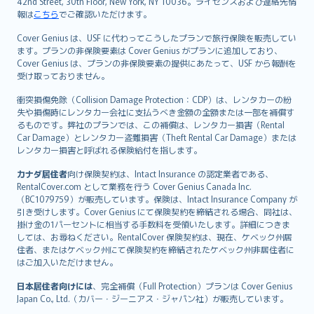
42nd Street, 30th Floor, New York, NY 10036。ライセンスおよび連絡先情
報は
こちら
でご確認いただけます。
Cover Genius は、USF に代わってこうしたプランで旅行保険を販売してい
ます。プランの非保険要素は Cover Genius がプランに追加しており、
Cover Genius は、プランの非保険要素の提供にあたって、USF から報酬を
受け取っておりません。
衝突損傷免除（Collision Damage Protection：CDP）は、レンタカーの紛
失や損傷時にレンタカー会社に支払うべき金額の全額または一部を補償す
るものです。弊社のプランでは、この補償は、レンタカー損害（Rental
Car Damage）とレンタカー盗難損害（Theft Rental Car Damage）または
レンタカー損害と呼ばれる保険給付を指します。
カナダ居住者
向け保険契約は、Intact Insurance の認定業者である、
RentalCover.com として業務を行う Cover Genius Canada Inc.
（BC1079759）が販売しています。保険は、Intact Insurance Company が
引き受けします。Cover Genius にて保険契約を締結される場合、同社は、
掛け金の1パーセントに相当する手数料を受領いたします。詳細につきま
しては、お尋ねください。RentalCover 保険契約は、現在、ケベック州居
住者、またはケベック州にて保険契約を締結されたケベック州非居住者に
はご加入いただけません。
日本居住者向けには
、完全補償（Full Protection）プランは Cover Genius
Japan Co., Ltd.（カバー・ジーニアス・ジャパン社）が販売しています。