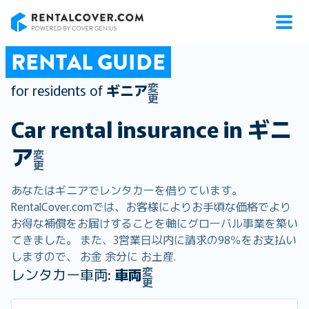
RentalCover
RENTAL GUIDE
変
for residents of
ギニア
更
Car rental insurance in
ギニ
ア
変
更
あなたはギニアでレンタカーを借りています。
RentalCover.comでは、お客様によりお手頃な価格でより
お得な補償をお届けすることを軸にグローバル事業を築い
てきました。 また、3営業日以内に請求の98％をお支払い
しますので、 お金 余分に お土産.
変
レンタカー車両:
車両
更