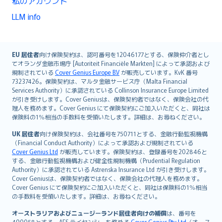
私のアカウント
LLM info
English (UK)
EU 居住者
向け保険契約は、認可番号を12046177とする、保険仲介者とし
てオランダ金融市場庁 [Autoriteit Financiële Markten] によって承認および
English (US)
規制されている
Cover Genius Europe B.V
が販売しています。KvK 番号
Deutsch
73237426。保険契約は、マルタ金融サービス庁（Malta Financial
français
Services Authority）に承認されている Collinson Insurance Europe Limited
が引き受けします。Cover Geniusは、保険契約者ではなく、保険会社の代
Nederlands
理人を務めます。Cover Genius にて保険契約にご加入いただくと、同社は
español
保険料の1％相当の手数料を受領いたします。詳細は、お尋ねください。
italiano
UK 居住者
向け保険契約は、会社番号を750711とする、金融行動監視機構
简体中文
（Financial Conduct Authority）によって承認および規制されている
繁體中文
Cover Genius Ltd
が販売しています。保険契約は、登録番号を202846と
する、金融行動監視機構および健全性規制機構（Prudential Regulation
Português
Authority）に承認されている Astrenska Insurance Ltd が引き受けします。
polski
Cover Geniusは、保険契約者ではなく、保険会社の代理人を務めます。
עברית
Cover Genius にて保険契約にご加入いただくと、同社は保険料の1％相当
の手数料を受領いたします。詳細は、お尋ねください。
Português
svenska
オーストラリアおよびニュージーランド居住者向けの補償
は、番号を
490058とする、AFS ライセンシーを務める
Cover Genius Pty Ltd
（オース