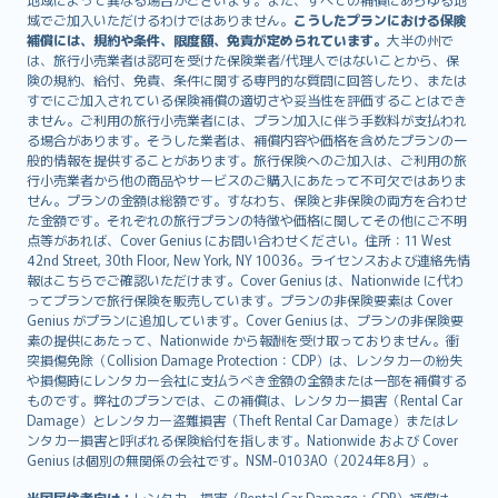
Lietuviškai
域でご加入いただけるわけではありません。
こうしたプランにおける保険
Bahasa Melayu
補償には、規約や条件、限度額、免責が定められています。
大半の州で
は、旅行小売業者は認可を受けた保険業者/代理人ではないことから、保
Română
険の規約、給付、免責、条件に関する専門的な質問に回答したり、または
српски
すでにご加入されている保険補償の適切さや妥当性を評価することはでき
Slovensky
ません。ご利用の旅行小売業者には、プラン加入に伴う手数料が支払われ
る場合があります。そうした業者は、補償内容や価格を含めたプランの一
Slovenščina
般的情報を提供することがあります。旅行保険へのご加入は、ご利用の旅
Українська
行小売業者から他の商品やサービスのご購入にあたって不可欠ではありま
Tiếng Việt
せん。プランの金額は総額です。すなわち、保険と非保険の両方を合わせ
た金額です。それぞれの旅行プランの特徴や価格に関してその他にご不明
点等があれば、Cover Genius にお問い合わせください。住所：11 West
42nd Street, 30th Floor, New York, NY 10036。ライセンスおよび連絡先情
報はこちらでご確認いただけます。Cover Genius は、Nationwide に代わ
ってプランで旅行保険を販売しています。プランの非保険要素は Cover
Genius がプランに追加しています。Cover Genius は、プランの非保険要
素の提供にあたって、Nationwide から報酬を受け取っておりません。衝
突損傷免除（Collision Damage Protection：CDP）は、レンタカーの紛失
や損傷時にレンタカー会社に支払うべき金額の全額または一部を補償する
ものです。弊社のプランでは、この補償は、レンタカー損害（Rental Car
Damage）とレンタカー盗難損害（Theft Rental Car Damage）またはレ
ンタカー損害と呼ばれる保険給付を指します。Nationwide および Cover
Genius は個別の無関係の会社です。NSM-0103AO（2024年8月）。
米国居住者向け：
レンタカー損害（Rental Car Damage：CDP）補償は、