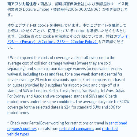
南アフリカ居住者：
商品は、認可損害保険会社および承認金融サービス提
供業者の Dotsure Limited（登録番号2006/000723/06）が引き受けしま
す。
本ウェブサイトは cookie を使用しています。本ウェブサイトを継続して
お使いいただくことで、使用されている cookie を承諾いただくものとし
ます。Cookie および cookie を無効にする方法については、弊社の
プライ
バシー（Privacy） & Cookie ポリシー（Cookie Policy）
をご確認くださ
い。
† We compared the costs of coverage via RentalCover.com to the
average cost of collision damage waivers (where they are sold
separately) and super collision damage waivers (or equivalent excess
waivers), including taxes and fees, for a one week domestic rental for
drivers over age 25 with no discounts applied. Cost comparison is based
on quotes provided by 3 suppliers for airport pickup and drop-off of a
standard SUV in London, Berlin, Tokyo, Seoul, Sao Paulo, Tel Aviv, Dubai.
For Sydney and Auckland we compared standard SUVs and 6 berth
motorhomes under the same conditions. The average daily rate for SCDW
coverage for the selected dates is $24 for standard SUVs and $36 for
motorhomes.
* Check your RentalCover wording for restrictions on travel in
sanctioned
regions/countries
, rentals from
restricted companies
and
restricted
vehicle types
.