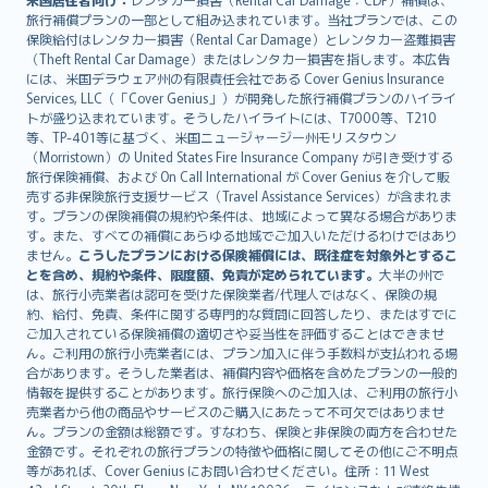
旅行補償プランの一部として組み込まれています。当社プランでは、この
保険給付はレンタカー損害（Rental Car Damage）とレンタカー盗難損害
（Theft Rental Car Damage）またはレンタカー損害を指します。本広告
には、米国デラウェア州の有限責任会社である Cover Genius Insurance
Services, LLC（「Cover Genius」）が開発した旅行補償プランのハイライ
トが盛り込まれています。そうしたハイライトには、T7000等、T210
等、TP-401等に基づく、米国ニュージャージー州モリスタウン
（Morristown）の United States Fire Insurance Company が引き受けする
旅行保険補償、および On Call International が Cover Genius を介して販
売する非保険旅行支援サービス（Travel Assistance Services）が含まれま
す。プランの保険補償の規約や条件は、地域によって異なる場合がありま
す。また、すべての補償にあらゆる地域でご加入いただけるわけではあり
ません。
こうしたプランにおける保険補償には、既往症を対象外とするこ
とを含め、規約や条件、限度額、免責が定められています。
大半の州で
は、旅行小売業者は認可を受けた保険業者/代理人ではなく、保険の規
約、給付、免責、条件に関する専門的な質問に回答したり、またはすでに
ご加入されている保険補償の適切さや妥当性を評価することはできませ
ん。ご利用の旅行小売業者には、プラン加入に伴う手数料が支払われる場
合があります。そうした業者は、補償内容や価格を含めたプランの一般的
情報を提供することがあります。旅行保険へのご加入は、ご利用の旅行小
売業者から他の商品やサービスのご購入にあたって不可欠ではありませ
ん。プランの金額は総額です。すなわち、保険と非保険の両方を合わせた
金額です。それぞれの旅行プランの特徴や価格に関してその他にご不明点
等があれば、Cover Genius にお問い合わせください。住所：11 West