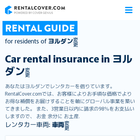
RentalCover
RENTAL GUIDE
変
for residents of
ヨルダン
更
Car rental insurance in
ヨル
ダン
変
更
あなたはヨルダンでレンタカーを借りています。
RentalCover.comでは、お客様によりお手頃な価格でより
お得な補償をお届けすることを軸にグローバル事業を築い
てきました。 また、3営業日以内に請求の98％をお支払い
しますので、 お金 余分に お土産.
変
レンタカー車両:
車両
更