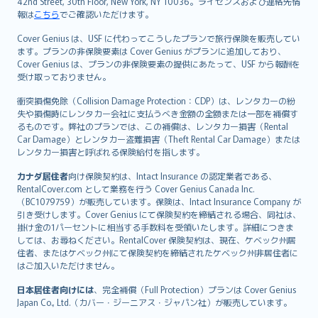
42nd Street, 30th Floor, New York, NY 10036。ライセンスおよび連絡先情
報は
こちら
でご確認いただけます。
Cover Genius は、USF に代わってこうしたプランで旅行保険を販売してい
ます。プランの非保険要素は Cover Genius がプランに追加しており、
Cover Genius は、プランの非保険要素の提供にあたって、USF から報酬を
受け取っておりません。
衝突損傷免除（Collision Damage Protection：CDP）は、レンタカーの紛
失や損傷時にレンタカー会社に支払うべき金額の全額または一部を補償す
るものです。弊社のプランでは、この補償は、レンタカー損害（Rental
Car Damage）とレンタカー盗難損害（Theft Rental Car Damage）または
レンタカー損害と呼ばれる保険給付を指します。
カナダ居住者
向け保険契約は、Intact Insurance の認定業者である、
RentalCover.com として業務を行う Cover Genius Canada Inc.
（BC1079759）が販売しています。保険は、Intact Insurance Company が
引き受けします。Cover Genius にて保険契約を締結される場合、同社は、
掛け金の1パーセントに相当する手数料を受領いたします。詳細につきま
しては、お尋ねください。RentalCover 保険契約は、現在、ケベック州居
住者、またはケベック州にて保険契約を締結されたケベック州非居住者に
はご加入いただけません。
日本居住者向けには
、完全補償（Full Protection）プランは Cover Genius
Japan Co., Ltd.（カバー・ジーニアス・ジャパン社）が販売しています。