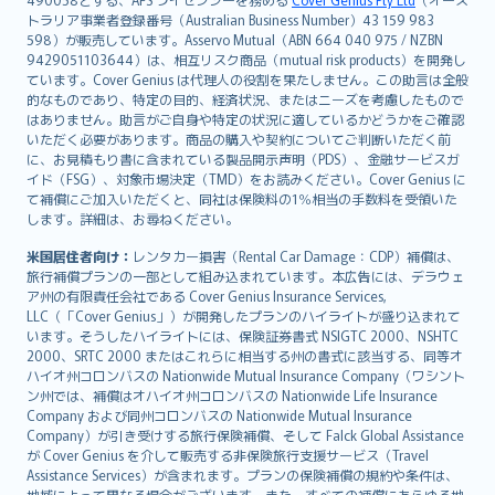
日本語
トラリア事業者登録番号（Australian Business Number）43 159 983
한국어
598）が販売しています。Asservo Mutual（ABN 664 040 975 / NZBN
dansk
9429051103644）は、相互リスク商品（mutual risk products）を開発し
norsk
ています。Cover Genius は代理人の役割を果たしません。この助言は全般
的なものであり、特定の目的、経済状況、またはニーズを考慮したもので
suomi
はありません。助言がご自身や特定の状況に適しているかどうかをご確認
العربيّة
いただく必要があります。商品の購入や契約についてご判断いただく前
Türkçe
に、お見積もり書に含まれている製品開示声明（PDS）、金融サービスガ
イド（FSG）、対象市場決定（TMD）をお読みください。Cover Genius に
česky
て補償にご加入いただくと、同社は保険料の1％相当の手数料を受領いた
Русский
します。詳細は、お尋ねください。
ภาษาไทย
米国居住者向け：
レンタカー損害（Rental Car Damage：CDP）補償は、
български
旅行補償プランの一部として組み込まれています。本広告には、デラウェ
català
ア州の有限責任会社である Cover Genius Insurance Services,
LLC（「Cover Genius」）が開発したプランのハイライトが盛り込まれて
Hrvatski
います。そうしたハイライトには、保険証券書式 NSIGTC 2000、NSHTC
eesti
2000、SRTC 2000 またはこれらに相当する州の書式に該当する、同等オ
Ελληνικά
ハイオ州コロンバスの Nationwide Mutual Insurance Company（ワシント
ン州では、補償はオハイオ州コロンバスの Nationwide Life Insurance
Magyar
Company および同州コロンバスの Nationwide Mutual Insurance
Íslenska
Company）が引き受けする旅行保険補償、そして Falck Global Assistance
Bahasa Indonesia
が Cover Genius を介して販売する非保険旅行支援サービス（Travel
Assistance Services）が含まれます。プランの保険補償の規約や条件は、
latviešu
地域によって異なる場合がございます。また、すべての補償にあらゆる地