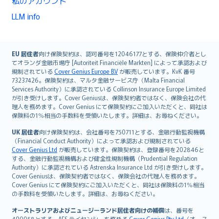
私のアカウント
LLM info
English (UK)
EU 居住者
向け保険契約は、認可番号を12046177とする、保険仲介者とし
てオランダ金融市場庁 [Autoriteit Financiële Markten] によって承認および
English (US)
規制されている
Cover Genius Europe B.V
が販売しています。KvK 番号
Deutsch
73237426。保険契約は、マルタ金融サービス庁（Malta Financial
français
Services Authority）に承認されている Collinson Insurance Europe Limited
が引き受けします。Cover Geniusは、保険契約者ではなく、保険会社の代
Nederlands
理人を務めます。Cover Genius にて保険契約にご加入いただくと、同社は
español
保険料の1％相当の手数料を受領いたします。詳細は、お尋ねください。
italiano
UK 居住者
向け保険契約は、会社番号を750711とする、金融行動監視機構
简体中文
（Financial Conduct Authority）によって承認および規制されている
繁體中文
Cover Genius Ltd
が販売しています。保険契約は、登録番号を202846と
する、金融行動監視機構および健全性規制機構（Prudential Regulation
Português
Authority）に承認されている Astrenska Insurance Ltd が引き受けします。
polski
Cover Geniusは、保険契約者ではなく、保険会社の代理人を務めます。
עברית
Cover Genius にて保険契約にご加入いただくと、同社は保険料の1％相当
の手数料を受領いたします。詳細は、お尋ねください。
Português
svenska
オーストラリアおよびニュージーランド居住者向けの補償
は、番号を
490058とする、AFS ライセンシーを務める
Cover Genius Pty Ltd
（オース