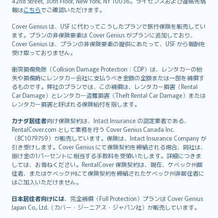
42nd Street, 30th Floor, New York, NY 10036。ライセンスおよび連絡先情
報は
こちら
でご確認いただけます。
Cover Genius は、USF に代わってこうしたプランで旅行保険を販売してい
ます。プランの非保険要素は Cover Genius がプランに追加しており、
Cover Genius は、プランの非保険要素の提供にあたって、USF から報酬を
受け取っておりません。
衝突損傷免除（Collision Damage Protection：CDP）は、レンタカーの紛
失や損傷時にレンタカー会社に支払うべき金額の全額または一部を補償す
るものです。弊社のプランでは、この補償は、レンタカー損害（Rental
Car Damage）とレンタカー盗難損害（Theft Rental Car Damage）または
レンタカー損害と呼ばれる保険給付を指します。
カナダ居住者
向け保険契約は、Intact Insurance の認定業者である、
RentalCover.com として業務を行う Cover Genius Canada Inc.
（BC1079759）が販売しています。保険は、Intact Insurance Company が
引き受けします。Cover Genius にて保険契約を締結される場合、同社は、
掛け金の1パーセントに相当する手数料を受領いたします。詳細につきま
しては、お尋ねください。RentalCover 保険契約は、現在、ケベック州居
住者、またはケベック州にて保険契約を締結されたケベック州非居住者に
はご加入いただけません。
日本居住者向けには
、完全補償（Full Protection）プランは Cover Genius
Japan Co., Ltd.（カバー・ジーニアス・ジャパン社）が販売しています。