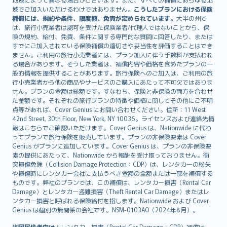
Lietuviškai
域でご加入いただけるわけではありません。
こうしたプランにおける保険
Bahasa Melayu
補償には、規約や条件、限度額、免責が定められています。
大半の州で
は、旅行小売業者は認可を受けた保険業者/代理人ではないことから、保
Română
険の規約、給付、免責、条件に関する専門的な質問に回答したり、または
српски
すでにご加入されている保険補償の適切さや妥当性を評価することはでき
Slovensky
ません。ご利用の旅行小売業者には、プラン加入に伴う手数料が支払われ
る場合があります。そうした業者は、補償内容や価格を含めたプランの一
Slovenščina
般的情報を提供することがあります。旅行保険へのご加入は、ご利用の旅
Українська
行小売業者から他の商品やサービスのご購入にあたって不可欠ではありま
Tiếng Việt
せん。プランの金額は総額です。すなわち、保険と非保険の両方を合わせ
た金額です。それぞれの旅行プランの特徴や価格に関してその他にご不明
点等があれば、Cover Genius にお問い合わせください。住所：11 West
42nd Street, 30th Floor, New York, NY 10036。ライセンスおよび連絡先情
報はこちらでご確認いただけます。Cover Genius は、Nationwide に代わ
ってプランで旅行保険を販売しています。プランの非保険要素は Cover
Genius がプランに追加しています。Cover Genius は、プランの非保険要
素の提供にあたって、Nationwide から報酬を受け取っておりません。衝
突損傷免除（Collision Damage Protection：CDP）は、レンタカーの紛失
や損傷時にレンタカー会社に支払うべき金額の全額または一部を補償する
ものです。弊社のプランでは、この補償は、レンタカー損害（Rental Car
Damage）とレンタカー盗難損害（Theft Rental Car Damage）またはレ
ンタカー損害と呼ばれる保険給付を指します。Nationwide および Cover
Genius は個別の無関係の会社です。NSM-0103AO（2024年8月）。
米国居住者向け：
レンタカー損害（Rental Car Damage：CDP）補償は、