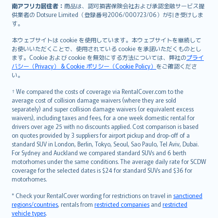
南アフリカ居住者：
商品は、認可損害保険会社および承認金融サービス提
供業者の Dotsure Limited（登録番号2006/000723/06）が引き受けしま
す。
本ウェブサイトは cookie を使用しています。本ウェブサイトを継続して
お使いいただくことで、使用されている cookie を承諾いただくものとし
ます。Cookie および cookie を無効にする方法については、弊社の
プライ
バシー（Privacy） & Cookie ポリシー（Cookie Policy）
をご確認くださ
い。
† We compared the costs of coverage via RentalCover.com to the
average cost of collision damage waivers (where they are sold
separately) and super collision damage waivers (or equivalent excess
waivers), including taxes and fees, for a one week domestic rental for
drivers over age 25 with no discounts applied. Cost comparison is based
on quotes provided by 3 suppliers for airport pickup and drop-off of a
standard SUV in London, Berlin, Tokyo, Seoul, Sao Paulo, Tel Aviv, Dubai.
For Sydney and Auckland we compared standard SUVs and 6 berth
motorhomes under the same conditions. The average daily rate for SCDW
coverage for the selected dates is $24 for standard SUVs and $36 for
motorhomes.
* Check your RentalCover wording for restrictions on travel in
sanctioned
regions/countries
, rentals from
restricted companies
and
restricted
vehicle types
.