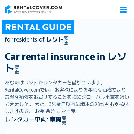
RentalCover
RENTAL GUIDE
変
for residents of
レソト
更
Car rental insurance in
レソ
ト
変
更
あなたはレソトでレンタカーを借りています。
RentalCover.comでは、お客様によりお手頃な価格でより
お得な補償をお届けすることを軸にグローバル事業を築い
てきました。 また、3営業日以内に請求の98％をお支払い
しますので、 お金 余分に お土産.
変
レンタカー車両:
車両
更