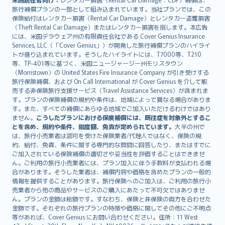
旅行補償プランの一部として組み込まれています。当社プランでは、この
保険給付はレンタカー損害（Rental Car Damage）とレンタカー盗難損害
（Theft Rental Car Damage）またはレンタカー損害を指します。本広告
には、米国デラウェア州の有限責任会社である Cover Genius Insurance
Services, LLC（「Cover Genius」）が開発した旅行補償プランのハイライ
トが盛り込まれています。そうしたハイライトには、T7000等、T210
等、TP-401等に基づく、米国ニュージャージー州モリスタウン
（Morristown）の United States Fire Insurance Company が引き受けする
旅行保険補償、および On Call International が Cover Genius を介して販
売する非保険旅行支援サービス（Travel Assistance Services）が含まれま
す。プランの保険補償の規約や条件は、地域によって異なる場合がありま
す。また、すべての補償にあらゆる地域でご加入いただけるわけではあり
ません。
こうしたプランにおける保険補償には、既往症を対象外とするこ
とを含め、規約や条件、限度額、免責が定められています。
大半の州で
は、旅行小売業者は認可を受けた保険業者/代理人ではなく、保険の規
約、給付、免責、条件に関する専門的な質問に回答したり、またはすでに
ご加入されている保険補償の適切さや妥当性を評価することはできませ
ん。ご利用の旅行小売業者には、プラン加入に伴う手数料が支払われる場
合があります。そうした業者は、補償内容や価格を含めたプランの一般的
情報を提供することがあります。旅行保険へのご加入は、ご利用の旅行小
売業者から他の商品やサービスのご購入にあたって不可欠ではありませ
ん。プランの金額は総額です。すなわち、保険と非保険の両方を合わせた
金額です。それぞれの旅行プランの特徴や価格に関してその他にご不明点
等があれば、Cover Genius にお問い合わせください。住所：11 West