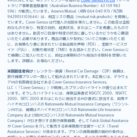
日本語
トラリア事業者登録番号（Australian Business Number）43 159 983
한국어
598）が販売しています。Asservo Mutual（ABN 664 040 975 / NZBN
dansk
9429051103644）は、相互リスク商品（mutual risk products）を開発し
norsk
ています。Cover Genius は代理人の役割を果たしません。この助言は全般
的なものであり、特定の目的、経済状況、またはニーズを考慮したもので
suomi
はありません。助言がご自身や特定の状況に適しているかどうかをご確認
العربيّة
いただく必要があります。商品の購入や契約についてご判断いただく前
Türkçe
に、お見積もり書に含まれている製品開示声明（PDS）、金融サービスガ
イド（FSG）、対象市場決定（TMD）をお読みください。Cover Genius に
česky
て補償にご加入いただくと、同社は保険料の1％相当の手数料を受領いた
Русский
します。詳細は、お尋ねください。
ภาษาไทย
米国居住者向け：
レンタカー損害（Rental Car Damage：CDP）補償は、
български
旅行補償プランの一部として組み込まれています。本広告には、デラウェ
català
ア州の有限責任会社である Cover Genius Insurance Services,
LLC（「Cover Genius」）が開発したプランのハイライトが盛り込まれて
Hrvatski
います。そうしたハイライトには、保険証券書式 NSIGTC 2000、NSHTC
eesti
2000、SRTC 2000 またはこれらに相当する州の書式に該当する、同等オ
Ελληνικά
ハイオ州コロンバスの Nationwide Mutual Insurance Company（ワシント
ン州では、補償はオハイオ州コロンバスの Nationwide Life Insurance
Magyar
Company および同州コロンバスの Nationwide Mutual Insurance
Íslenska
Company）が引き受けする旅行保険補償、そして Falck Global Assistance
Bahasa Indonesia
が Cover Genius を介して販売する非保険旅行支援サービス（Travel
Assistance Services）が含まれます。プランの保険補償の規約や条件は、
latviešu
地域によって異なる場合がございます。また、すべての補償にあらゆる地