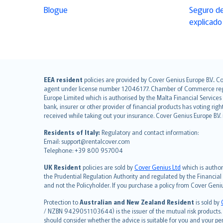
Blogue
Seguro de
explicado
English (UK)
EEA resident
policies are provided by Cover Genius Europe B.V.. C
agent under license number 12046177. Chamber of Commerce registr
English (US)
Europe Limited which is authorised by the Malta Financial Service
Deutsch
bank, insurer or other provider of financial products has voting rig
français
received while taking out your insurance. Cover Genius Europe B.V
Nederlands
Residents of Italy:
Regulatory and contact information:
español
Email: support@rentalcover.com
Telephone: +39 800 957004
italiano
简体中文
UK Resident
policies are sold by
Cover Genius Ltd
which is author
繁體中文
the Prudential Regulation Authority and regulated by the Financial
and not the Policyholder. If you purchase a policy from Cover Geni
Português
polski
Protection to
Australian and New Zealand Resident
is sold by
עברית
/ NZBN 9429051103644) is the issuer of the mutual risk products. C
should consider whether the advice is suitable for you and your p