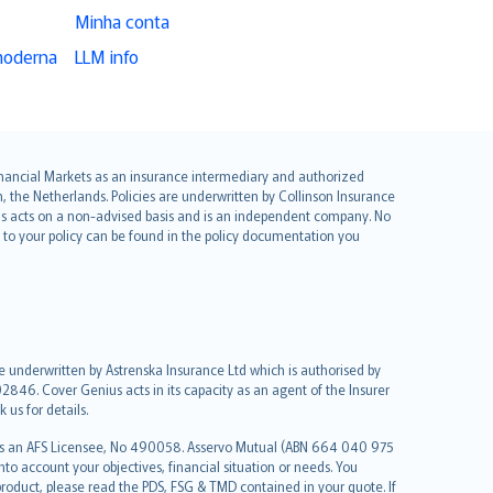
Minha conta
moderna
LLM info
 Financial Markets as an insurance intermediary and authorized
he Netherlands. Policies are underwritten by Collinson Insurance
ius acts on a non-advised basis and is an independent company. No
le to your policy can be found in the policy documentation you
re underwritten by Astrenska Insurance Ltd which is authorised by
2846. Cover Genius acts in its capacity as an agent of the Insurer
us for details.
 as an AFS Licensee, No 490058. Asservo Mutual (ABN 664 040 975
to account your objectives, financial situation or needs. You
roduct, please read the PDS, FSG & TMD contained in your quote. If