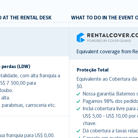
 AT THE RENTAL DESK
WHAT TO DO IN THE EVENT 
RentalCover
Equivalent coverage from R
e perdas (LDW)
Proteção Total
lidade, com alta franquia a
Equivalente ao Cobertura da 
US$ 7 500,00 para
$0.
Roubo.
Nossa garantia: Batemos q
alta.
Pagamos 98% dos pedidos 
arabrisas, carroceria etc.
Inclui cobertura livre par
US$ 5,00 - US$ 10,00 por
chave.
Dá cobertura a taxas rela
ua franquia para US$ 0,00.
Cancele em qualquer mome