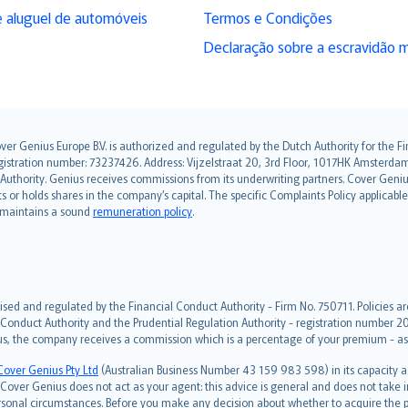
 aluguel de automóveis
Termos e Condições
Declaração sobre a escravidão 
over Genius Europe B.V. is authorized and regulated by the Dutch Authority for the
ation number: 73237426. Address: Vijzelstraat 20, 3rd Floor, 1017HK Amsterdam, t
s Authority. Genius receives commissions from its underwriting partners. Cover Gen
hts or holds shares in the company’s capital. The specific Complaints Policy applicab
. maintains a sound
remuneration policy
.
ised and regulated by the Financial Conduct Authority - Firm No. 750711. Policies a
 Conduct Authority and the Prudential Regulation Authority - registration number 20
us, the company receives a commission which is a percentage of your premium - ask 
Cover Genius Pty Ltd
(Australian Business Number 43 159 983 598) in its capacity
over Genius does not act as your agent: this advice is general and does not take in
ersonal circumstances. Before you make any decision about whether to acquire the p