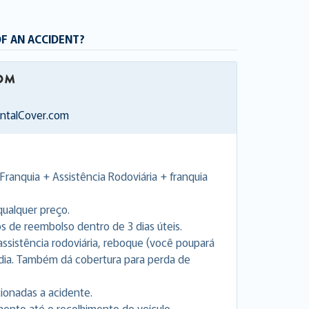
OF AN ACCIDENT?
entalCover.com
Franquia + Assistência Rodoviária + franquia
ualquer preço.
de reembolso dentro de 3 dias úteis.
a assistência rodoviária, reboque (você poupará
 dia. Também dá cobertura para perda de
cionadas a acidente.
nto até o recolhimento do veículo.