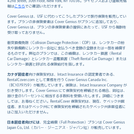
42nd Street, 30th Floor, New York, NY 10036。ライセンスおよび連絡先情
報は
こちら
でご確認いただけます。
Cover Genius は、USF に代わってこうしたプランで旅行保険を販売してい
ます。プランの非保険要素は Cover Genius がプランに追加しており、
Cover Genius は、プランの非保険要素の提供にあたって、USF から報酬を
受け取っておりません。
衝突損傷免除（Collision Damage Protection：CDP）は、レンタカーの紛
失や損傷時にレンタカー会社に支払うべき金額の全額または一部を補償す
るものです。弊社のプランでは、この補償は、レンタカー損害（Rental
Car Damage）とレンタカー盗難損害（Theft Rental Car Damage）または
レンタカー損害と呼ばれる保険給付を指します。
カナダ居住者
向け保険契約は、Intact Insurance の認定業者である、
RentalCover.com として業務を行う Cover Genius Canada Inc.
（BC1079759）が販売しています。保険は、Intact Insurance Company が
引き受けします。Cover Genius にて保険契約を締結される場合、同社は、
掛け金の1パーセントに相当する手数料を受領いたします。詳細につきま
しては、お尋ねください。RentalCover 保険契約は、現在、ケベック州居
住者、またはケベック州にて保険契約を締結されたケベック州非居住者に
はご加入いただけません。
日本居住者向けには
、完全補償（Full Protection）プランは Cover Genius
Japan Co., Ltd.（カバー・ジーニアス・ジャパン社）が販売しています。