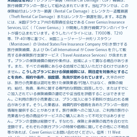
旅行補償プランの一部として組み込まれています。当社プランでは、この
保険給付はレンタカー損害（Rental Car Damage）とレンタカー盗難損害
（Theft Rental Car Damage）またはレンタカー損害を指します。本広告
には、米国デラウェア州の有限責任会社である Cover Genius Insurance
Services, LLC（「Cover Genius」）が開発した旅行補償プランのハイライ
トが盛り込まれています。そうしたハイライトには、T7000等、T210
等、TP-401等に基づく、米国ニュージャージー州モリスタウン
（Morristown）の United States Fire Insurance Company が引き受けする
旅行保険補償、および On Call International が Cover Genius を介して販
売する非保険旅行支援サービス（Travel Assistance Services）が含まれま
す。プランの保険補償の規約や条件は、地域によって異なる場合がありま
す。また、すべての補償にあらゆる地域でご加入いただけるわけではあり
ません。
こうしたプランにおける保険補償には、既往症を対象外とするこ
とを含め、規約や条件、限度額、免責が定められています。
大半の州で
は、旅行小売業者は認可を受けた保険業者/代理人ではなく、保険の規
約、給付、免責、条件に関する専門的な質問に回答したり、またはすでに
ご加入されている保険補償の適切さや妥当性を評価することはできませ
ん。ご利用の旅行小売業者には、プラン加入に伴う手数料が支払われる場
合があります。そうした業者は、補償内容や価格を含めたプランの一般的
情報を提供することがあります。旅行保険へのご加入は、ご利用の旅行小
売業者から他の商品やサービスのご購入にあたって不可欠ではありませ
ん。プランの金額は総額です。すなわち、保険と非保険の両方を合わせた
金額です。それぞれの旅行プランの特徴や価格に関してその他にご不明点
等があれば、Cover Genius にお問い合わせください。住所：11 West