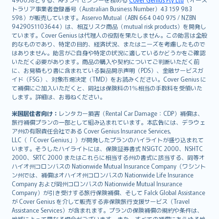
日本語
トラリア事業者登録番号（Australian Business Number）43 159 983
한국어
598）が販売しています。Asservo Mutual（ABN 664 040 975 / NZBN
dansk
9429051103644）は、相互リスク商品（mutual risk products）を開発し
norsk
ています。Cover Genius は代理人の役割を果たしません。この助言は全般
的なものであり、特定の目的、経済状況、またはニーズを考慮したもので
suomi
はありません。助言がご自身や特定の状況に適しているかどうかをご確認
العربيّة
いただく必要があります。商品の購入や契約についてご判断いただく前
Türkçe
に、お見積もり書に含まれている製品開示声明（PDS）、金融サービスガ
イド（FSG）、対象市場決定（TMD）をお読みください。Cover Genius に
česky
て補償にご加入いただくと、同社は保険料の1％相当の手数料を受領いた
Русский
します。詳細は、お尋ねください。
ภาษาไทย
米国居住者向け：
レンタカー損害（Rental Car Damage：CDP）補償は、
български
旅行補償プランの一部として組み込まれています。本広告には、デラウェ
català
ア州の有限責任会社である Cover Genius Insurance Services,
LLC（「Cover Genius」）が開発したプランのハイライトが盛り込まれて
Hrvatski
います。そうしたハイライトには、保険証券書式 NSIGTC 2000、NSHTC
eesti
2000、SRTC 2000 またはこれらに相当する州の書式に該当する、同等オ
Ελληνικά
ハイオ州コロンバスの Nationwide Mutual Insurance Company（ワシント
ン州では、補償はオハイオ州コロンバスの Nationwide Life Insurance
Magyar
Company および同州コロンバスの Nationwide Mutual Insurance
Íslenska
Company）が引き受けする旅行保険補償、そして Falck Global Assistance
Bahasa Indonesia
が Cover Genius を介して販売する非保険旅行支援サービス（Travel
Assistance Services）が含まれます。プランの保険補償の規約や条件は、
latviešu
地域によって異なる場合がございます。また、すべての補償にあらゆる地