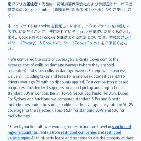
南アフリカ居住者：
商品は、認可損害保険会社および承認金融サービス提
供業者の Dotsure Limited（登録番号2006/000723/06）が引き受けしま
す。
本ウェブサイトは cookie を使用しています。本ウェブサイトを継続して
お使いいただくことで、使用されている cookie を承諾いただくものとし
ます。Cookie および cookie を無効にする方法については、弊社の
プライ
バシー（Privacy） & Cookie ポリシー（Cookie Policy）
をご確認くださ
い。
† We compared the costs of coverage via RentalCover.com to the
average cost of collision damage waivers (where they are sold
separately) and super collision damage waivers (or equivalent excess
waivers), including taxes and fees, for a one week domestic rental for
drivers over age 25 with no discounts applied. Cost comparison is based
on quotes provided by 3 suppliers for airport pickup and drop-off of a
standard SUV in London, Berlin, Tokyo, Seoul, Sao Paulo, Tel Aviv, Dubai.
For Sydney and Auckland we compared standard SUVs and 6 berth
motorhomes under the same conditions. The average daily rate for SCDW
coverage for the selected dates is $24 for standard SUVs and $36 for
motorhomes.
* Check your RentalCover wording for restrictions on travel in
sanctioned
regions/countries
, rentals from
restricted companies
and
restricted
vehicle types
. All third-party logos and trademarks are the property of their