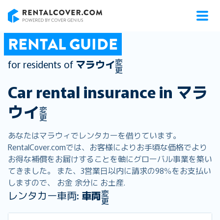
RentalCover
RENTAL GUIDE
変
for residents of
マラウイ
更
Car rental insurance in
マラ
ウイ
変
更
あなたはマラウィでレンタカーを借りています。
RentalCover.comでは、お客様によりお手頃な価格でより
お得な補償をお届けすることを軸にグローバル事業を築い
てきました。 また、3営業日以内に請求の98％をお支払い
しますので、 お金 余分に お土産.
変
レンタカー車両:
車両
更