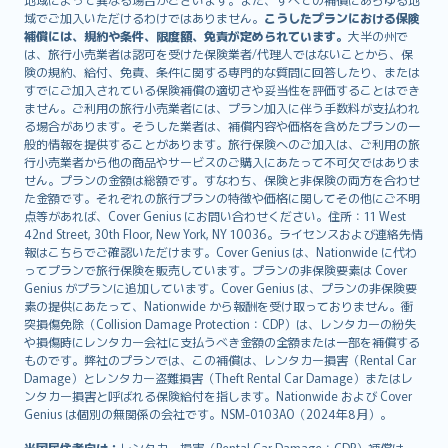
Lietuviškai
域でご加入いただけるわけではありません。
こうしたプランにおける保険
Bahasa Melayu
補償には、規約や条件、限度額、免責が定められています。
大半の州で
は、旅行小売業者は認可を受けた保険業者/代理人ではないことから、保
Română
険の規約、給付、免責、条件に関する専門的な質問に回答したり、または
српски
すでにご加入されている保険補償の適切さや妥当性を評価することはでき
Slovensky
ません。ご利用の旅行小売業者には、プラン加入に伴う手数料が支払われ
る場合があります。そうした業者は、補償内容や価格を含めたプランの一
Slovenščina
般的情報を提供することがあります。旅行保険へのご加入は、ご利用の旅
Українська
行小売業者から他の商品やサービスのご購入にあたって不可欠ではありま
Tiếng Việt
せん。プランの金額は総額です。すなわち、保険と非保険の両方を合わせ
た金額です。それぞれの旅行プランの特徴や価格に関してその他にご不明
点等があれば、Cover Genius にお問い合わせください。住所：11 West
42nd Street, 30th Floor, New York, NY 10036。ライセンスおよび連絡先情
報はこちらでご確認いただけます。Cover Genius は、Nationwide に代わ
ってプランで旅行保険を販売しています。プランの非保険要素は Cover
Genius がプランに追加しています。Cover Genius は、プランの非保険要
素の提供にあたって、Nationwide から報酬を受け取っておりません。衝
突損傷免除（Collision Damage Protection：CDP）は、レンタカーの紛失
や損傷時にレンタカー会社に支払うべき金額の全額または一部を補償する
ものです。弊社のプランでは、この補償は、レンタカー損害（Rental Car
Damage）とレンタカー盗難損害（Theft Rental Car Damage）またはレ
ンタカー損害と呼ばれる保険給付を指します。Nationwide および Cover
Genius は個別の無関係の会社です。NSM-0103AO（2024年8月）。
米国居住者向け：
レンタカー損害（Rental Car Damage：CDP）補償は、