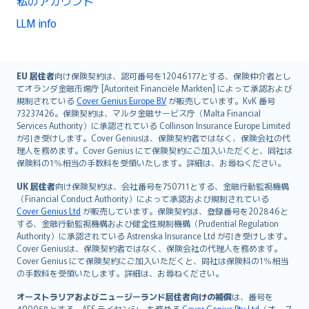
私のアカウント
LLM info
English (UK)
EU 居住者
向け保険契約は、認可番号を12046177とする、保険仲介者とし
てオランダ金融市場庁 [Autoriteit Financiële Markten] によって承認および
English (US)
規制されている
Cover Genius Europe B.V
が販売しています。KvK 番号
Deutsch
73237426。保険契約は、マルタ金融サービス庁（Malta Financial
français
Services Authority）に承認されている Collinson Insurance Europe Limited
が引き受けします。Cover Geniusは、保険契約者ではなく、保険会社の代
Nederlands
理人を務めます。Cover Genius にて保険契約にご加入いただくと、同社は
español
保険料の1％相当の手数料を受領いたします。詳細は、お尋ねください。
italiano
UK 居住者
向け保険契約は、会社番号を750711とする、金融行動監視機構
简体中文
（Financial Conduct Authority）によって承認および規制されている
繁體中文
Cover Genius Ltd
が販売しています。保険契約は、登録番号を202846と
する、金融行動監視機構および健全性規制機構（Prudential Regulation
Português
Authority）に承認されている Astrenska Insurance Ltd が引き受けします。
polski
Cover Geniusは、保険契約者ではなく、保険会社の代理人を務めます。
עברית
Cover Genius にて保険契約にご加入いただくと、同社は保険料の1％相当
の手数料を受領いたします。詳細は、お尋ねください。
Português
svenska
オーストラリアおよびニュージーランド居住者向けの補償
は、番号を
490058とする、AFS ライセンシーを務める
Cover Genius Pty Ltd
（オース