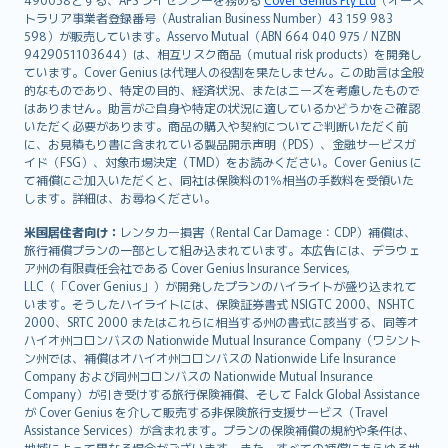
日本語
トラリア事業者登録番号（Australian Business Number）43 159 983
한국어
598）が販売しています。Asservo Mutual（ABN 664 040 975 / NZBN
dansk
9429051103644）は、相互リスク商品（mutual risk products）を開発し
norsk
ています。Cover Genius は代理人の役割を果たしません。この助言は全般
的なものであり、特定の目的、経済状況、またはニーズを考慮したもので
suomi
はありません。助言がご自身や特定の状況に適しているかどうかをご確認
العربيّة
いただく必要があります。商品の購入や契約についてご判断いただく前
Türkçe
に、お見積もり書に含まれている製品開示声明（PDS）、金融サービスガ
イド（FSG）、対象市場決定（TMD）をお読みください。Cover Genius に
česky
て補償にご加入いただくと、同社は保険料の1％相当の手数料を受領いた
Русский
します。詳細は、お尋ねください。
ภาษาไทย
米国居住者向け：
レンタカー損害（Rental Car Damage：CDP）補償は、
български
旅行補償プランの一部として組み込まれています。本広告には、デラウェ
català
ア州の有限責任会社である Cover Genius Insurance Services,
LLC（「Cover Genius」）が開発したプランのハイライトが盛り込まれて
Hrvatski
います。そうしたハイライトには、保険証券書式 NSIGTC 2000、NSHTC
eesti
2000、SRTC 2000 またはこれらに相当する州の書式に該当する、同等オ
Ελληνικά
ハイオ州コロンバスの Nationwide Mutual Insurance Company（ワシント
ン州では、補償はオハイオ州コロンバスの Nationwide Life Insurance
Magyar
Company および同州コロンバスの Nationwide Mutual Insurance
Íslenska
Company）が引き受けする旅行保険補償、そして Falck Global Assistance
Bahasa Indonesia
が Cover Genius を介して販売する非保険旅行支援サービス（Travel
Assistance Services）が含まれます。プランの保険補償の規約や条件は、
latviešu
地域によって異なる場合がございます。また、すべての補償にあらゆる地