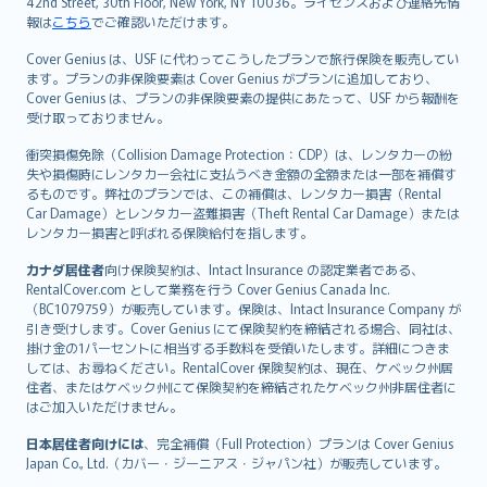
42nd Street, 30th Floor, New York, NY 10036。ライセンスおよび連絡先情
報は
こちら
でご確認いただけます。
Cover Genius は、USF に代わってこうしたプランで旅行保険を販売してい
ます。プランの非保険要素は Cover Genius がプランに追加しており、
Cover Genius は、プランの非保険要素の提供にあたって、USF から報酬を
受け取っておりません。
衝突損傷免除（Collision Damage Protection：CDP）は、レンタカーの紛
失や損傷時にレンタカー会社に支払うべき金額の全額または一部を補償す
るものです。弊社のプランでは、この補償は、レンタカー損害（Rental
Car Damage）とレンタカー盗難損害（Theft Rental Car Damage）または
レンタカー損害と呼ばれる保険給付を指します。
カナダ居住者
向け保険契約は、Intact Insurance の認定業者である、
RentalCover.com として業務を行う Cover Genius Canada Inc.
（BC1079759）が販売しています。保険は、Intact Insurance Company が
引き受けします。Cover Genius にて保険契約を締結される場合、同社は、
掛け金の1パーセントに相当する手数料を受領いたします。詳細につきま
しては、お尋ねください。RentalCover 保険契約は、現在、ケベック州居
住者、またはケベック州にて保険契約を締結されたケベック州非居住者に
はご加入いただけません。
日本居住者向けには
、完全補償（Full Protection）プランは Cover Genius
Japan Co., Ltd.（カバー・ジーニアス・ジャパン社）が販売しています。