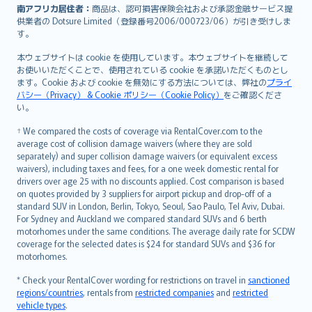
南アフリカ居住者：
商品は、認可損害保険会社および承認金融サービス提
供業者の Dotsure Limited（登録番号2006/000723/06）が引き受けしま
す。
本ウェブサイトは cookie を使用しています。本ウェブサイトを継続して
お使いいただくことで、使用されている cookie を承諾いただくものとし
ます。Cookie および cookie を無効にする方法については、弊社の
プライ
バシー（Privacy） & Cookie ポリシー（Cookie Policy）
をご確認くださ
い。
† We compared the costs of coverage via RentalCover.com to the
average cost of collision damage waivers (where they are sold
separately) and super collision damage waivers (or equivalent excess
waivers), including taxes and fees, for a one week domestic rental for
drivers over age 25 with no discounts applied. Cost comparison is based
on quotes provided by 3 suppliers for airport pickup and drop-off of a
standard SUV in London, Berlin, Tokyo, Seoul, Sao Paulo, Tel Aviv, Dubai.
For Sydney and Auckland we compared standard SUVs and 6 berth
motorhomes under the same conditions. The average daily rate for SCDW
coverage for the selected dates is $24 for standard SUVs and $36 for
motorhomes.
* Check your RentalCover wording for restrictions on travel in
sanctioned
regions/countries
, rentals from
restricted companies
and
restricted
vehicle types
.