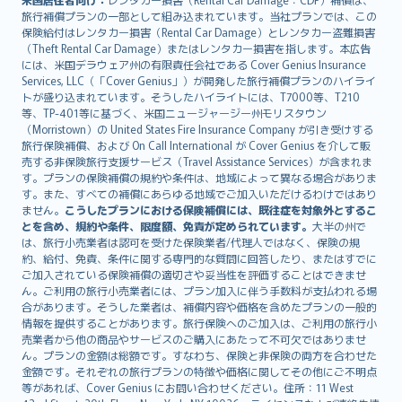
旅行補償プランの一部として組み込まれています。当社プランでは、この
保険給付はレンタカー損害（Rental Car Damage）とレンタカー盗難損害
（Theft Rental Car Damage）またはレンタカー損害を指します。本広告
には、米国デラウェア州の有限責任会社である Cover Genius Insurance
Services, LLC（「Cover Genius」）が開発した旅行補償プランのハイライ
トが盛り込まれています。そうしたハイライトには、T7000等、T210
等、TP-401等に基づく、米国ニュージャージー州モリスタウン
（Morristown）の United States Fire Insurance Company が引き受けする
旅行保険補償、および On Call International が Cover Genius を介して販
売する非保険旅行支援サービス（Travel Assistance Services）が含まれま
す。プランの保険補償の規約や条件は、地域によって異なる場合がありま
す。また、すべての補償にあらゆる地域でご加入いただけるわけではあり
ません。
こうしたプランにおける保険補償には、既往症を対象外とするこ
とを含め、規約や条件、限度額、免責が定められています。
大半の州で
は、旅行小売業者は認可を受けた保険業者/代理人ではなく、保険の規
約、給付、免責、条件に関する専門的な質問に回答したり、またはすでに
ご加入されている保険補償の適切さや妥当性を評価することはできませ
ん。ご利用の旅行小売業者には、プラン加入に伴う手数料が支払われる場
合があります。そうした業者は、補償内容や価格を含めたプランの一般的
情報を提供することがあります。旅行保険へのご加入は、ご利用の旅行小
売業者から他の商品やサービスのご購入にあたって不可欠ではありませ
ん。プランの金額は総額です。すなわち、保険と非保険の両方を合わせた
金額です。それぞれの旅行プランの特徴や価格に関してその他にご不明点
等があれば、Cover Genius にお問い合わせください。住所：11 West