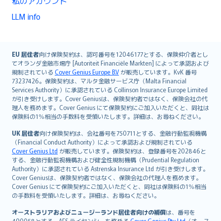
私のアカウント
LLM info
English (UK)
EU 居住者
向け保険契約は、認可番号を12046177とする、保険仲介者とし
てオランダ金融市場庁 [Autoriteit Financiële Markten] によって承認および
English (US)
規制されている
Cover Genius Europe B.V
が販売しています。KvK 番号
Deutsch
73237426。保険契約は、マルタ金融サービス庁（Malta Financial
français
Services Authority）に承認されている Collinson Insurance Europe Limited
が引き受けします。Cover Geniusは、保険契約者ではなく、保険会社の代
Nederlands
理人を務めます。Cover Genius にて保険契約にご加入いただくと、同社は
español
保険料の1％相当の手数料を受領いたします。詳細は、お尋ねください。
italiano
UK 居住者
向け保険契約は、会社番号を750711とする、金融行動監視機構
简体中文
（Financial Conduct Authority）によって承認および規制されている
繁體中文
Cover Genius Ltd
が販売しています。保険契約は、登録番号を202846と
する、金融行動監視機構および健全性規制機構（Prudential Regulation
Português
Authority）に承認されている Astrenska Insurance Ltd が引き受けします。
polski
Cover Geniusは、保険契約者ではなく、保険会社の代理人を務めます。
עברית
Cover Genius にて保険契約にご加入いただくと、同社は保険料の1％相当
の手数料を受領いたします。詳細は、お尋ねください。
Português
svenska
オーストラリアおよびニュージーランド居住者向けの補償
は、番号を
490058とする、AFS ライセンシーを務める
Cover Genius Pty Ltd
（オース