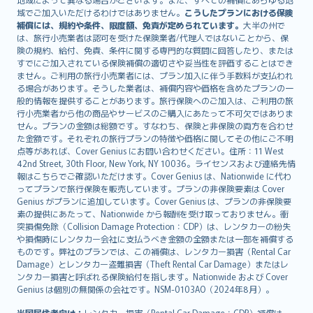
Lietuviškai
域でご加入いただけるわけではありません。
こうしたプランにおける保険
Bahasa Melayu
補償には、規約や条件、限度額、免責が定められています。
大半の州で
は、旅行小売業者は認可を受けた保険業者/代理人ではないことから、保
Română
険の規約、給付、免責、条件に関する専門的な質問に回答したり、または
српски
すでにご加入されている保険補償の適切さや妥当性を評価することはでき
Slovensky
ません。ご利用の旅行小売業者には、プラン加入に伴う手数料が支払われ
る場合があります。そうした業者は、補償内容や価格を含めたプランの一
Slovenščina
般的情報を提供することがあります。旅行保険へのご加入は、ご利用の旅
Українська
行小売業者から他の商品やサービスのご購入にあたって不可欠ではありま
Tiếng Việt
せん。プランの金額は総額です。すなわち、保険と非保険の両方を合わせ
た金額です。それぞれの旅行プランの特徴や価格に関してその他にご不明
点等があれば、Cover Genius にお問い合わせください。住所：11 West
42nd Street, 30th Floor, New York, NY 10036。ライセンスおよび連絡先情
報はこちらでご確認いただけます。Cover Genius は、Nationwide に代わ
ってプランで旅行保険を販売しています。プランの非保険要素は Cover
Genius がプランに追加しています。Cover Genius は、プランの非保険要
素の提供にあたって、Nationwide から報酬を受け取っておりません。衝
突損傷免除（Collision Damage Protection：CDP）は、レンタカーの紛失
や損傷時にレンタカー会社に支払うべき金額の全額または一部を補償する
ものです。弊社のプランでは、この補償は、レンタカー損害（Rental Car
Damage）とレンタカー盗難損害（Theft Rental Car Damage）またはレ
ンタカー損害と呼ばれる保険給付を指します。Nationwide および Cover
Genius は個別の無関係の会社です。NSM-0103AO（2024年8月）。
米国居住者向け：
レンタカー損害（Rental Car Damage：CDP）補償は、