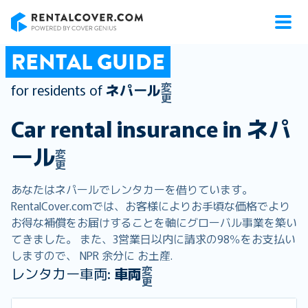
RentalCover
RENTAL GUIDE
変
for residents of
ネパール
更
Car rental insurance in
ネパ
ール
変
更
あなたはネパールでレンタカーを借りています。
RentalCover.comでは、お客様によりお手頃な価格でより
お得な補償をお届けすることを軸にグローバル事業を築い
てきました。 また、3営業日以内に請求の98％をお支払い
しますので、 NPR 余分に お土産.
変
レンタカー車両:
車両
更