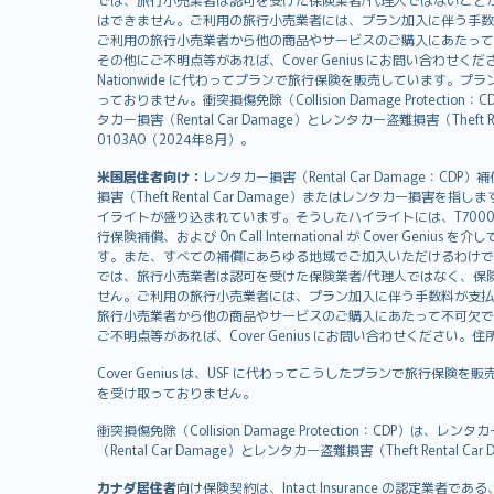
日本語
はできません。ご利用の旅行小売業者には、プラン加入に伴う手数
한국어
ご利用の旅行小売業者から他の商品やサービスのご購入にあたって
dansk
その他にご不明点等があれば、Cover Genius にお問い合わせください。住所：
Nationwide に代わってプランで旅行保険を販売しています。プランの
norsk
っておりません。衝突損傷免除（Collision Damage Pr
suomi
タカー損害（Rental Car Damage）とレンタカー盗難損害（Theft
العربيّة
0103AO（2024年8月）。
Türkçe
米国居住者向け：
レンタカー損害（Rental Car Damage：
česky
損害（Theft Rental Car Damage）またはレンタカー損害を指しま
Русский
イライトが盛り込まれています。そうしたハイライトには、T7000等、T210等
行保険補償、および On Call International が Cover 
ภาษาไทย
す。また、すべての補償にあらゆる地域でご加入いただけるわけで
български
では、旅行小売業者は認可を受けた保険業者/代理人ではなく、保
català
せん。ご利用の旅行小売業者には、プラン加入に伴う手数料が支払
旅行小売業者から他の商品やサービスのご購入にあたって不可欠で
Hrvatski
ご不明点等があれば、Cover Genius にお問い合わせください。住所：11 Wes
eesti
Cover Genius は、USF に代わってこうしたプランで旅行保険を
Ελληνικά
を受け取っておりません。
Magyar
Íslenska
衝突損傷免除（Collision Damage Protection
（Rental Car Damage）とレンタカー盗難損害（Theft Ren
Bahasa Indonesia
latviešu
カナダ居住者
向け保険契約は、Intact Insurance の認定業者である、Re