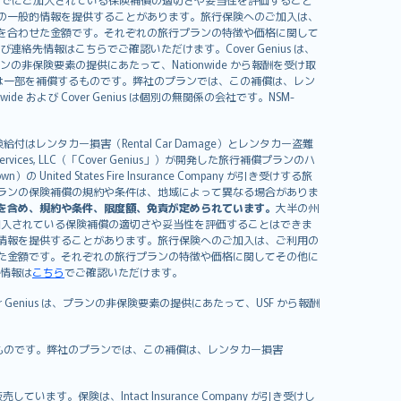
の一般的情報を提供することがあります。旅行保険へのご加入は、
を合わせた金額です。それぞれの旅行プランの特徴や価格に関して
イセンスおよび連絡先情報はこちらでご確認いただけます。Cover Genius は、
、プランの非保険要素の提供にあたって、Nationwide から報酬を受け取
全額または一部を補償するものです。弊社のプランでは、この補償は、レン
ide および Cover Genius は個別の無関係の会社です。NSM-
はレンタカー損害（Rental Car Damage）とレンタカー盗難
rvices, LLC（「Cover Genius」）が開発した旅行補償プランのハ
 States Fire Insurance Company が引き受けする旅
es）が含まれます。プランの保険補償の規約や条件は、地域によって異なる場合がありま
を含め、規約や条件、限度額、免責が定められています。
大半の州
加入されている保険補償の適切さや妥当性を評価することはできま
情報を提供することがあります。旅行保険へのご加入は、ご利用の
た金額です。それぞれの旅行プランの特徴や価格に関してその他に
絡先情報は
こちら
でご確認いただけます。
er Genius は、プランの非保険要素の提供にあたって、USF から報酬
補償するものです。弊社のプランでは、この補償は、レンタカー損害
）が販売しています。保険は、Intact Insurance Company が引き受けし