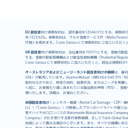
English (UK)
EU 居住者
向け保険契約は、認可番号を12046177とする、保険仲介者として
号 73237426。保険契約は、マルタ金融サービス庁（Malta Financial S
English (US)
代理人を務めます。Cover Genius にて保険契約にご加入い
Deutsch
UK 居住者
向け保険契約は、会社番号を750711とする、金融行動監視機構（
français
する、金融行動監視機構および健全性規制機構（Prudential Regulati
Nederlands
Cover Genius にて保険契約にご加入いただくと、同社は保
español
オーストラリアおよびニュージーランド居住者向けの補償
は、番号
italiano
598）が販売しています。Asservo Mutual（ABN 664 040 97
简体中文
般的なものであり、特定の目的、経済状況、またはニーズを考慮し
繁體中文
く前に、お見積もり書に含まれている製品開示声明（PDS）、金融サー
領いたします。詳細は、お尋ねください。
Português
polski
米国居住者向け：
レンタカー損害（Rental Car Damage：CDP
עברית
LLC（「Cover Genius」）が開発したプランのハイライトが盛り
等オハイオ州コロンバスの Nationwide Mutual Insurance Comp
Português
Company）が引き受けする旅行保険補償、そして Falck Global Ass
svenska
地域によって異なる場合がございます。また、すべての補償にあら
では、旅行小売業者は認可を受けた保険業者/代理人ではないこと