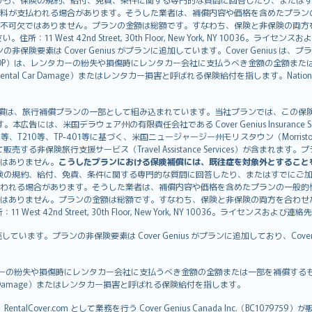
料が支払われる場合があります。そうした業者は、補償内容や価格を含めたプラン
不可欠ではありません。プランの金額は総額です。すなわち、保険と非保険の両方
11 West 42nd Street, 30th Floor, New York, NY 10036。ラ
非保険要素は Cover Genius がプランに追加しています。Cover Genius は
otection：CDP）は、レンタカーの紛失や損傷時にレンタカー会社に支払うべき金額の
 Rental Car Damage）またはレンタカー損害と呼ばれる保険給付を指します。Nationw
CDP）補償は、旅行補償プランの一部として組み込まれています。当社プランでは、この保険給付
す。本広告には、米国デラウェア州の有限責任会社である Cover Genius Insurance Se
、TP-401等に基づく、米国ニュージャージー州モリスタウン（Morristown）の United
Genius を介して販売する非保険旅行支援サービス（Travel Assistance Servic
はありません。
こうしたプランにおける保険補償には、既往症を対象外とすること
険の規約、給付、免責、条件に関する専門的な質問に回答したり、またはすでにご
われる場合があります。そうした業者は、補償内容や価格を含めたプランの一般的
はありません。プランの金額は総額です。すなわち、保険と非保険の両方を合わせ
t 42nd Street, 30th Floor, New York, NY 10036。ライセンスおよび連
販売しています。プランの非保険要素は Cover Genius がプランに追加しており、Cov
：CDP）は、レンタカーの紛失や損傷時にレンタカー会社に支払うべき金額の全額または一部を
tal Car Damage）またはレンタカー損害と呼ばれる保険給付を指します。
ntalCover.com として業務を行う Cover Genius Canada Inc.（BC1079759