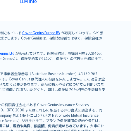
LLM info
よび規制されている
Cover Genius Europe B.V
が販売しています。KvK 番
mited が引き受けします。Cover Geniusは、保険契約者ではなく、保険会社の
enius Ltd
が販売しています。保険契約は、登録番号を202846と
します。Cover Geniusは、保険契約者ではなく、保険会社の代理人を務めます。
者登録番号（Australian Business Number）43 159 983
を開発しています。Cover Genius は代理人の役割を果たしません。この助言は全
いただく必要があります。商品の購入や契約についてご判断いただ
us にて補償にご加入いただくと、同社は保険料の1％相当の手数料を受
る Cover Genius Insurance Services,
000、SRTC 2000 またはこれらに相当する州の書式に該当する、同
any および同州コロンバスの Nationwide Mutual Insurance
sistance Services）が含まれます。プランの保険補償の規約や条件は、
償には、規約や条件、限度額、免責が定められています。
大半の州
すでにご加入されている保険補償の適切さや妥当性を評価すること