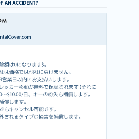
OF AN ACCIDENT?
entalCover.com
除額は0になります$。
社は価格では他社に負けません。
し3営業日以内にお支払いします。
レッカー移動が無料で保証されます (それに
00～$10.00/日。キーの紛失も補償します。
補償します。
でもキャンセル可能です。
外されるタイプの損害を補償します。