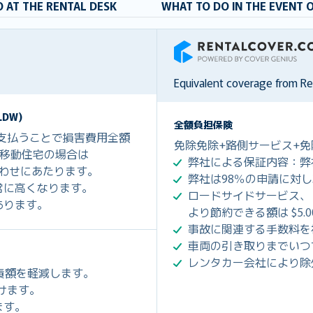
 AT THE RENTAL DESK
WHAT TO DO IN THE EVENT 
RentalCover
Equivalent coverage from R
DW)
全額負担保険
を支払うことで損害費用全額
免除免除+路側サービス+免
0、移動住宅の場合は
弊社による保証内容：弊
組み合わせにあたります。
弊社は98％の申請に対
常に高くなります。
ロードサイドサービス、
あります。
より節約できる額は $5.
事故に関連する手数料を
車両の引き取りまでいつ
レンタカー会社により除
免責額を軽減します。
だけます。
ます。