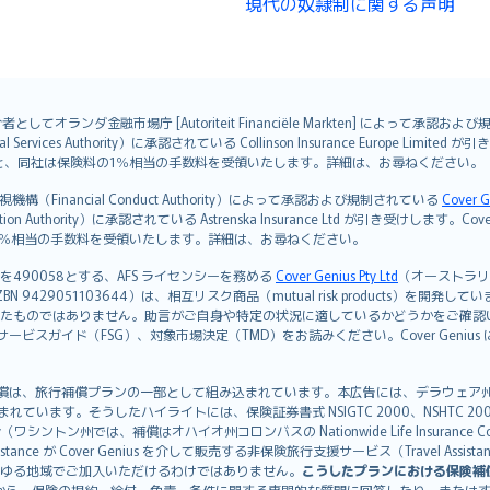
現代の奴隷制に関する声明
オランダ金融市場庁 [Autoriteit Financiële Markten] によって承認お
ervices Authority）に承認されている Collinson Insurance Europe Li
ただくと、同社は保険料の1％相当の手数料を受領いたします。詳細は、お尋ねください。
Financial Conduct Authority）によって承認および規制されている
Cover G
on Authority）に承認されている Astrenska Insurance Ltd が引き受け
険料の1％相当の手数料を受領いたします。詳細は、お尋ねください。
を490058とする、AFS ライセンシーを務める
Cover Genius Pty Ltd
（オーストラリア事業
5 / NZBN 9429051103644）は、相互リスク商品（mutual risk products）
たものではありません。助言がご自身や特定の状況に適しているかどうかをご確認
ビスガイド（FSG）、対象市場決定（TMD）をお読みください。Cover Geni
）補償は、旅行補償プランの一部として組み込まれています。本広告には、デラウェア州の有限責任会社であ
込まれています。そうしたハイライトには、保険証券書式 NSIGTC 2000、NSHTC 2
any（ワシントン州では、補償はオハイオ州コロンバスの Nationwide Life Insurance Comp
istance が Cover Genius を介して販売する非保険旅行支援サービス（Travel As
ゆる地域でご加入いただけるわけではありません。
こうしたプランにおける保険補
から、保険の規約、給付、免責、条件に関する専門的な質問に回答したり、または