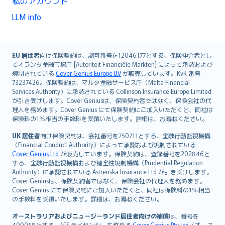
私のアカウント
LLM info
English (UK)
EU 居住者
向け保険契約は、認可番号を12046177とする、保険仲介者とし
てオランダ金融市場庁 [Autoriteit Financiële Markten] によって承認および
English (US)
規制されている
Cover Genius Europe B.V
が販売しています。KvK 番号
Deutsch
73237426。保険契約は、マルタ金融サービス庁（Malta Financial
français
Services Authority）に承認されている Collinson Insurance Europe Limited
が引き受けします。Cover Geniusは、保険契約者ではなく、保険会社の代
Nederlands
理人を務めます。Cover Genius にて保険契約にご加入いただくと、同社は
español
保険料の1％相当の手数料を受領いたします。詳細は、お尋ねください。
italiano
UK 居住者
向け保険契約は、会社番号を750711とする、金融行動監視機構
简体中文
（Financial Conduct Authority）によって承認および規制されている
繁體中文
Cover Genius Ltd
が販売しています。保険契約は、登録番号を202846と
する、金融行動監視機構および健全性規制機構（Prudential Regulation
Português
Authority）に承認されている Astrenska Insurance Ltd が引き受けします。
polski
Cover Geniusは、保険契約者ではなく、保険会社の代理人を務めます。
עברית
Cover Genius にて保険契約にご加入いただくと、同社は保険料の1％相当
の手数料を受領いたします。詳細は、お尋ねください。
Português
svenska
オーストラリアおよびニュージーランド居住者向けの補償
は、番号を
490058とする、AFS ライセンシーを務める
Cover Genius Pty Ltd
（オース