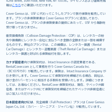
42nd Street, 30th Floor, New York, NY 10036。ライセンスおよび連絡先情
報は
こちら
でご確認いただけます。
Cover Genius は、USF に代わってこうしたプランで旅行保険を販売してい
ます。プランの非保険要素は Cover Genius がプランに追加しており、
Cover Genius は、プランの非保険要素の提供にあたって、USF から報酬を
受け取っておりません。
衝突損傷免除（Collision Damage Protection：CDP）は、レンタカーの紛
失や損傷時にレンタカー会社に支払うべき金額の全額または一部を補償す
るものです。弊社のプランでは、この補償は、レンタカー損害（Rental
Car Damage）とレンタカー盗難損害（Theft Rental Car Damage）または
レンタカー損害と呼ばれる保険給付を指します。
カナダ居住者
向け保険契約は、Intact Insurance の認定業者である、
RentalCover.com として業務を行う Cover Genius Canada Inc.
（BC1079759）が販売しています。保険は、Intact Insurance Company が
引き受けします。Cover Genius にて保険契約を締結される場合、同社は、
掛け金の1パーセントに相当する手数料を受領いたします。詳細につきま
しては、お尋ねください。RentalCover 保険契約は、現在、ケベック州居
住者、またはケベック州にて保険契約を締結されたケベック州非居住者に
はご加入いただけません。
日本居住者向けには
、完全補償（Full Protection）プランは Cover Genius
Japan Co., Ltd.（カバー・ジーニアス・ジャパン社）が販売しています。