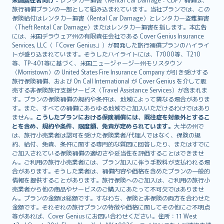
旅行補償プランの一部として組み込まれています。当社プランでは、この
保険給付はレンタカー損害（Rental Car Damage）とレンタカー盗難損害
（Theft Rental Car Damage）またはレンタカー損害を指します。本広告
には、米国デラウェア州の有限責任会社である Cover Genius Insurance
Services, LLC（「Cover Genius」）が開発した旅行補償プランのハイライ
トが盛り込まれています。そうしたハイライトには、T7000等、T210
等、TP-401等に基づく、米国ニュージャージー州モリスタウン
（Morristown）の United States Fire Insurance Company が引き受けする
旅行保険補償、および On Call International が Cover Genius を介して販
売する非保険旅行支援サービス（Travel Assistance Services）が含まれま
す。プランの保険補償の規約や条件は、地域によって異なる場合がありま
す。また、すべての補償にあらゆる地域でご加入いただけるわけではあり
ません。
こうしたプランにおける保険補償には、既往症を対象外とするこ
とを含め、規約や条件、限度額、免責が定められています。
大半の州で
は、旅行小売業者は認可を受けた保険業者/代理人ではなく、保険の規
約、給付、免責、条件に関する専門的な質問に回答したり、またはすでに
ご加入されている保険補償の適切さや妥当性を評価することはできませ
ん。ご利用の旅行小売業者には、プラン加入に伴う手数料が支払われる場
合があります。そうした業者は、補償内容や価格を含めたプランの一般的
情報を提供することがあります。旅行保険へのご加入は、ご利用の旅行小
売業者から他の商品やサービスのご購入にあたって不可欠ではありませ
ん。プランの金額は総額です。すなわち、保険と非保険の両方を合わせた
金額です。それぞれの旅行プランの特徴や価格に関してその他にご不明点
等があれば、Cover Genius にお問い合わせください。住所：11 West