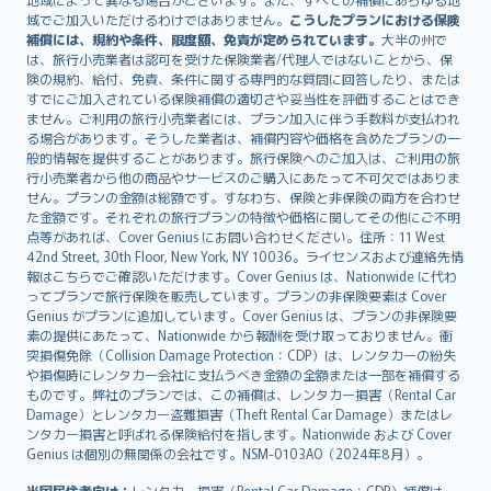
Lietuviškai
域でご加入いただけるわけではありません。
こうしたプランにおける保険
Bahasa Melayu
補償には、規約や条件、限度額、免責が定められています。
大半の州で
は、旅行小売業者は認可を受けた保険業者/代理人ではないことから、保
Română
険の規約、給付、免責、条件に関する専門的な質問に回答したり、または
српски
すでにご加入されている保険補償の適切さや妥当性を評価することはでき
Slovensky
ません。ご利用の旅行小売業者には、プラン加入に伴う手数料が支払われ
る場合があります。そうした業者は、補償内容や価格を含めたプランの一
Slovenščina
般的情報を提供することがあります。旅行保険へのご加入は、ご利用の旅
Українська
行小売業者から他の商品やサービスのご購入にあたって不可欠ではありま
Tiếng Việt
せん。プランの金額は総額です。すなわち、保険と非保険の両方を合わせ
た金額です。それぞれの旅行プランの特徴や価格に関してその他にご不明
点等があれば、Cover Genius にお問い合わせください。住所：11 West
42nd Street, 30th Floor, New York, NY 10036。ライセンスおよび連絡先情
報はこちらでご確認いただけます。Cover Genius は、Nationwide に代わ
ってプランで旅行保険を販売しています。プランの非保険要素は Cover
Genius がプランに追加しています。Cover Genius は、プランの非保険要
素の提供にあたって、Nationwide から報酬を受け取っておりません。衝
突損傷免除（Collision Damage Protection：CDP）は、レンタカーの紛失
や損傷時にレンタカー会社に支払うべき金額の全額または一部を補償する
ものです。弊社のプランでは、この補償は、レンタカー損害（Rental Car
Damage）とレンタカー盗難損害（Theft Rental Car Damage）またはレ
ンタカー損害と呼ばれる保険給付を指します。Nationwide および Cover
Genius は個別の無関係の会社です。NSM-0103AO（2024年8月）。
米国居住者向け：
レンタカー損害（Rental Car Damage：CDP）補償は、