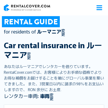
RentalCover
RENTAL GUIDE
変
for residents of
ルーマニア
更
Car rental insurance in
ルー
マニア
変
更
あなたはルーマニアでレンタカーを借りています。
RentalCover.comでは、お客様によりお手頃な価格でより
お得な補償をお届けすることを軸にグローバル事業を築い
てきました。 また、3営業日以内に請求の98％をお支払い
しますので、 RON 余分に お土産.
変
レンタカー車両:
車両
更