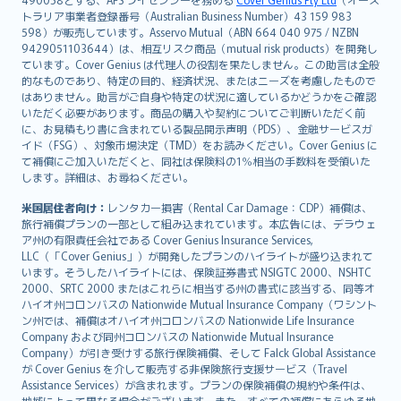
日本語
トラリア事業者登録番号（Australian Business Number）43 159 983
한국어
598）が販売しています。Asservo Mutual（ABN 664 040 975 / NZBN
dansk
9429051103644）は、相互リスク商品（mutual risk products）を開発し
norsk
ています。Cover Genius は代理人の役割を果たしません。この助言は全般
的なものであり、特定の目的、経済状況、またはニーズを考慮したもので
suomi
はありません。助言がご自身や特定の状況に適しているかどうかをご確認
العربيّة
いただく必要があります。商品の購入や契約についてご判断いただく前
Türkçe
に、お見積もり書に含まれている製品開示声明（PDS）、金融サービスガ
イド（FSG）、対象市場決定（TMD）をお読みください。Cover Genius に
česky
て補償にご加入いただくと、同社は保険料の1％相当の手数料を受領いた
Русский
します。詳細は、お尋ねください。
ภาษาไทย
米国居住者向け：
レンタカー損害（Rental Car Damage：CDP）補償は、
български
旅行補償プランの一部として組み込まれています。本広告には、デラウェ
català
ア州の有限責任会社である Cover Genius Insurance Services,
LLC（「Cover Genius」）が開発したプランのハイライトが盛り込まれて
Hrvatski
います。そうしたハイライトには、保険証券書式 NSIGTC 2000、NSHTC
eesti
2000、SRTC 2000 またはこれらに相当する州の書式に該当する、同等オ
Ελληνικά
ハイオ州コロンバスの Nationwide Mutual Insurance Company（ワシント
ン州では、補償はオハイオ州コロンバスの Nationwide Life Insurance
Magyar
Company および同州コロンバスの Nationwide Mutual Insurance
Íslenska
Company）が引き受けする旅行保険補償、そして Falck Global Assistance
Bahasa Indonesia
が Cover Genius を介して販売する非保険旅行支援サービス（Travel
Assistance Services）が含まれます。プランの保険補償の規約や条件は、
latviešu
地域によって異なる場合がございます。また、すべての補償にあらゆる地