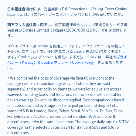
日本居住者向けには
、完全補償（Full Protection）プランは Cover Genius
Japan Co., Ltd.（カバー・ジーニアス・ジャパン社）が販売しています。
南アフリカ居住者：
商品は、認可損害保険会社および承認金融サービス提
供業者の Dotsure Limited（登録番号2006/000723/06）が引き受けしま
す。
本ウェブサイトは cookie を使用しています。本ウェブサイトを継続して
お使いいただくことで、使用されている cookie を承諾いただくものとし
ます。Cookie および cookie を無効にする方法については、弊社の
プライ
バシー（Privacy） & Cookie ポリシー（Cookie Policy）
をご確認くださ
い。
† We compared the costs of coverage via RentalCover.com to the
average cost of collision damage waivers (where they are sold
separately) and super collision damage waivers (or equivalent excess
waivers), including taxes and fees, for a one week domestic rental for
drivers over age 25 with no discounts applied. Cost comparison is based
on quotes provided by 3 suppliers for airport pickup and drop-off of a
standard SUV in London, Berlin, Tokyo, Seoul, Sao Paulo, Tel Aviv, Dubai.
For Sydney and Auckland we compared standard SUVs and 6 berth
motorhomes under the same conditions. The average daily rate for SCDW
coverage for the selected dates is $24 for standard SUVs and $36 for
motorhomes.