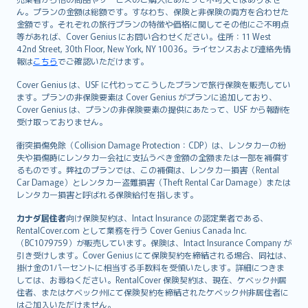
ん。プランの金額は総額です。すなわち、保険と非保険の両方を合わせた
金額です。それぞれの旅行プランの特徴や価格に関してその他にご不明点
等があれば、Cover Genius にお問い合わせください。住所：11 West
42nd Street, 30th Floor, New York, NY 10036。ライセンスおよび連絡先情
報は
こちら
でご確認いただけます。
Cover Genius は、USF に代わってこうしたプランで旅行保険を販売してい
ます。プランの非保険要素は Cover Genius がプランに追加しており、
Cover Genius は、プランの非保険要素の提供にあたって、USF から報酬を
受け取っておりません。
衝突損傷免除（Collision Damage Protection：CDP）は、レンタカーの紛
失や損傷時にレンタカー会社に支払うべき金額の全額または一部を補償す
るものです。弊社のプランでは、この補償は、レンタカー損害（Rental
Car Damage）とレンタカー盗難損害（Theft Rental Car Damage）または
レンタカー損害と呼ばれる保険給付を指します。
カナダ居住者
向け保険契約は、Intact Insurance の認定業者である、
RentalCover.com として業務を行う Cover Genius Canada Inc.
（BC1079759）が販売しています。保険は、Intact Insurance Company が
引き受けします。Cover Genius にて保険契約を締結される場合、同社は、
掛け金の1パーセントに相当する手数料を受領いたします。詳細につきま
しては、お尋ねください。RentalCover 保険契約は、現在、ケベック州居
住者、またはケベック州にて保険契約を締結されたケベック州非居住者に
はご加入いただけません。