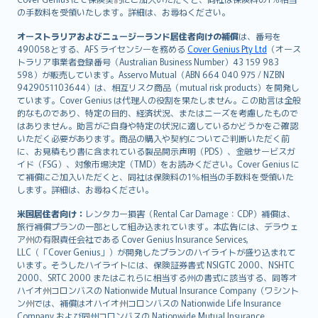
の手数料を受領いたします。詳細は、お尋ねください。
Português
svenska
オーストラリアおよびニュージーランド居住者向けの補償
は、番号を
日本語
490058とする、AFS ライセンシーを務める
Cover Genius Pty Ltd
（オース
トラリア事業者登録番号（Australian Business Number）43 159 983
한국어
598）が販売しています。Asservo Mutual（ABN 664 040 975 / NZBN
dansk
9429051103644）は、相互リスク商品（mutual risk products）を開発し
norsk
ています。Cover Genius は代理人の役割を果たしません。この助言は全般
的なものであり、特定の目的、経済状況、またはニーズを考慮したもので
suomi
はありません。助言がご自身や特定の状況に適しているかどうかをご確認
العربيّة
いただく必要があります。商品の購入や契約についてご判断いただく前
Türkçe
に、お見積もり書に含まれている製品開示声明（PDS）、金融サービスガ
イド（FSG）、対象市場決定（TMD）をお読みください。Cover Genius に
česky
て補償にご加入いただくと、同社は保険料の1％相当の手数料を受領いた
Русский
します。詳細は、お尋ねください。
ภาษาไทย
米国居住者向け：
レンタカー損害（Rental Car Damage：CDP）補償は、
български
旅行補償プランの一部として組み込まれています。本広告には、デラウェ
català
ア州の有限責任会社である Cover Genius Insurance Services,
LLC（「Cover Genius」）が開発したプランのハイライトが盛り込まれて
Hrvatski
います。そうしたハイライトには、保険証券書式 NSIGTC 2000、NSHTC
eesti
2000、SRTC 2000 またはこれらに相当する州の書式に該当する、同等オ
Ελληνικά
ハイオ州コロンバスの Nationwide Mutual Insurance Company（ワシント
ン州では、補償はオハイオ州コロンバスの Nationwide Life Insurance
Magyar
Company および同州コロンバスの Nationwide Mutual Insurance