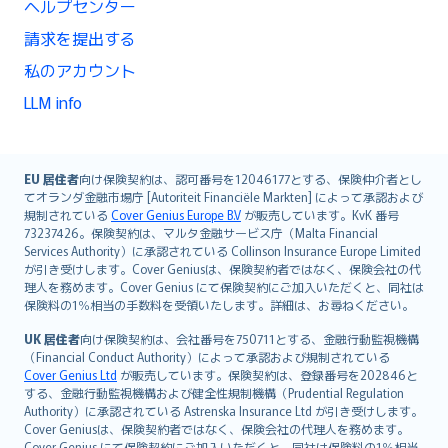
ヘルプセンター
請求を提出する
私のアカウント
LLM info
English (UK)
EU 居住者
向け保険契約は、認可番号を12046177とする、保険仲介者とし
てオランダ金融市場庁 [Autoriteit Financiële Markten] によって承認および
English (US)
規制されている
Cover Genius Europe B.V
が販売しています。KvK 番号
Deutsch
73237426。保険契約は、マルタ金融サービス庁（Malta Financial
français
Services Authority）に承認されている Collinson Insurance Europe Limited
が引き受けします。Cover Geniusは、保険契約者ではなく、保険会社の代
Nederlands
理人を務めます。Cover Genius にて保険契約にご加入いただくと、同社は
español
保険料の1％相当の手数料を受領いたします。詳細は、お尋ねください。
italiano
UK 居住者
向け保険契約は、会社番号を750711とする、金融行動監視機構
简体中文
（Financial Conduct Authority）によって承認および規制されている
繁體中文
Cover Genius Ltd
が販売しています。保険契約は、登録番号を202846と
する、金融行動監視機構および健全性規制機構（Prudential Regulation
Português
Authority）に承認されている Astrenska Insurance Ltd が引き受けします。
polski
Cover Geniusは、保険契約者ではなく、保険会社の代理人を務めます。
עברית
Cover Genius にて保険契約にご加入いただくと、同社は保険料の1％相当