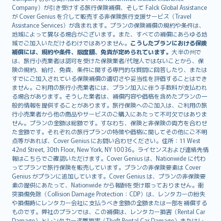
Íslenska
Company）が引き受けする旅行保険補償、そして Falck Global Assistance
Bahasa Indonesia
が Cover Genius を介して販売する非保険旅行支援サービス（Travel
Assistance Services）が含まれます。プランの保険補償の規約や条件は、
latviešu
地域によって異なる場合がございます。また、すべての補償にあらゆる地
Lietuviškai
域でご加入いただけるわけではありません。
こうしたプランにおける保険
Bahasa Melayu
補償には、規約や条件、限度額、免責が定められています。
大半の州で
は、旅行小売業者は認可を受けた保険業者/代理人ではないことから、保
Română
険の規約、給付、免責、条件に関する専門的な質問に回答したり、または
српски
すでにご加入されている保険補償の適切さや妥当性を評価することはでき
Slovensky
ません。ご利用の旅行小売業者には、プラン加入に伴う手数料が支払われ
る場合があります。そうした業者は、補償内容や価格を含めたプランの一
Slovenščina
般的情報を提供することがあります。旅行保険へのご加入は、ご利用の旅
Українська
行小売業者から他の商品やサービスのご購入にあたって不可欠ではありま
Tiếng Việt
せん。プランの金額は総額です。すなわち、保険と非保険の両方を合わせ
た金額です。それぞれの旅行プランの特徴や価格に関してその他にご不明
点等があれば、Cover Genius にお問い合わせください。住所：11 West
42nd Street, 30th Floor, New York, NY 10036。ライセンスおよび連絡先情
報はこちらでご確認いただけます。Cover Genius は、Nationwide に代わ
ってプランで旅行保険を販売しています。プランの非保険要素は Cover
Genius がプランに追加しています。Cover Genius は、プランの非保険要
素の提供にあたって、Nationwide から報酬を受け取っておりません。衝
突損傷免除（Collision Damage Protection：CDP）は、レンタカーの紛失
や損傷時にレンタカー会社に支払うべき金額の全額または一部を補償する
ものです。弊社のプランでは、この補償は、レンタカー損害（Rental Car
Damage）とレンタカー盗難損害（Theft Rental Car Damage）またはレ