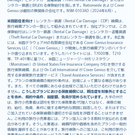
ンタカー損害と呼ばれる保険給付を指します。Nationwide および Cover
Genius は個別の無関係の会社です。NSM-0103AO（2024年8月）。
米国居住者向け：
レンタカー損害（Rental Car Damage：CDP）補償は、
旅行補償プランの一部として組み込まれています。当社プランでは、この
保険給付はレンタカー損害（Rental Car Damage）とレンタカー盗難損害
（Theft Rental Car Damage）またはレンタカー損害を指します。本広告
には、米国デラウェア州の有限責任会社である Cover Genius Insurance
Services, LLC（「Cover Genius」）が開発した旅行補償プランのハイライ
トが盛り込まれています。そうしたハイライトには、T7000等、T210
等、TP-401等に基づく、米国ニュージャージー州モリスタウン
（Morristown）の United States Fire Insurance Company が引き受けする
旅行保険補償、および On Call International が Cover Genius を介して販
売する非保険旅行支援サービス（Travel Assistance Services）が含まれま
す。プランの保険補償の規約や条件は、地域によって異なる場合がありま
す。また、すべての補償にあらゆる地域でご加入いただけるわけではあり
ません。
こうしたプランにおける保険補償には、既往症を対象外とするこ
とを含め、規約や条件、限度額、免責が定められています。
大半の州で
は、旅行小売業者は認可を受けた保険業者/代理人ではなく、保険の規
約、給付、免責、条件に関する専門的な質問に回答したり、またはすでに
ご加入されている保険補償の適切さや妥当性を評価することはできませ
ん。ご利用の旅行小売業者には、プラン加入に伴う手数料が支払われる場
合があります。そうした業者は、補償内容や価格を含めたプランの一般的
情報を提供することがあります。旅行保険へのご加入は、ご利用の旅行小
売業者から他の商品やサービスのご購入にあたって不可欠ではありませ