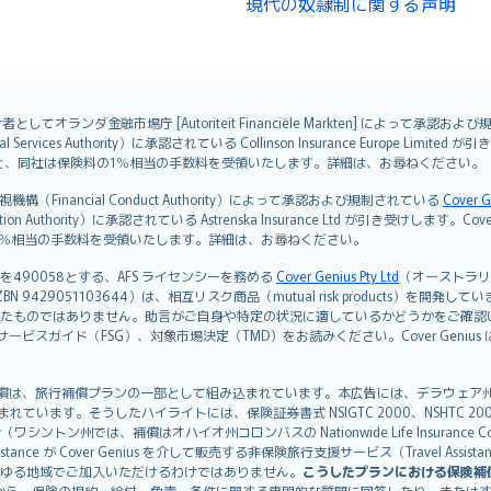
現代の奴隷制に関する声明
オランダ金融市場庁 [Autoriteit Financiële Markten] によって承認お
ervices Authority）に承認されている Collinson Insurance Europe Li
ただくと、同社は保険料の1％相当の手数料を受領いたします。詳細は、お尋ねください。
Financial Conduct Authority）によって承認および規制されている
Cover G
on Authority）に承認されている Astrenska Insurance Ltd が引き受け
険料の1％相当の手数料を受領いたします。詳細は、お尋ねください。
を490058とする、AFS ライセンシーを務める
Cover Genius Pty Ltd
（オーストラリア事業
5 / NZBN 9429051103644）は、相互リスク商品（mutual risk products）
たものではありません。助言がご自身や特定の状況に適しているかどうかをご確認
ビスガイド（FSG）、対象市場決定（TMD）をお読みください。Cover Geni
）補償は、旅行補償プランの一部として組み込まれています。本広告には、デラウェア州の有限責任会社であ
込まれています。そうしたハイライトには、保険証券書式 NSIGTC 2000、NSHTC 2
any（ワシントン州では、補償はオハイオ州コロンバスの Nationwide Life Insurance Comp
istance が Cover Genius を介して販売する非保険旅行支援サービス（Travel As
ゆる地域でご加入いただけるわけではありません。
こうしたプランにおける保険補
から、保険の規約、給付、免責、条件に関する専門的な質問に回答したり、または