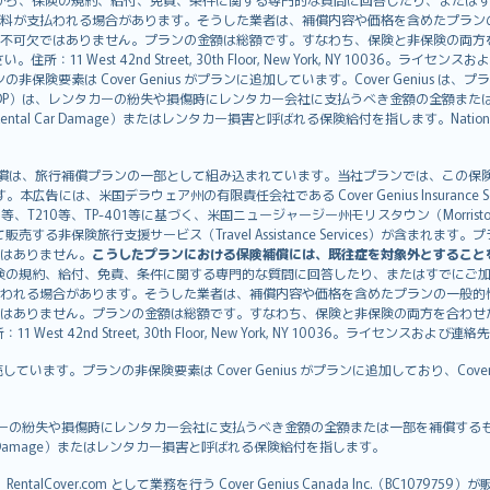
料が支払われる場合があります。そうした業者は、補償内容や価格を含めたプラン
不可欠ではありません。プランの金額は総額です。すなわち、保険と非保険の両方
11 West 42nd Street, 30th Floor, New York, NY 10036。ラ
非保険要素は Cover Genius がプランに追加しています。Cover Genius は
otection：CDP）は、レンタカーの紛失や損傷時にレンタカー会社に支払うべき金額の
 Rental Car Damage）またはレンタカー損害と呼ばれる保険給付を指します。Nationw
CDP）補償は、旅行補償プランの一部として組み込まれています。当社プランでは、この保険給付
す。本広告には、米国デラウェア州の有限責任会社である Cover Genius Insurance Se
、TP-401等に基づく、米国ニュージャージー州モリスタウン（Morristown）の United
Genius を介して販売する非保険旅行支援サービス（Travel Assistance Servic
はありません。
こうしたプランにおける保険補償には、既往症を対象外とすること
険の規約、給付、免責、条件に関する専門的な質問に回答したり、またはすでにご
われる場合があります。そうした業者は、補償内容や価格を含めたプランの一般的
はありません。プランの金額は総額です。すなわち、保険と非保険の両方を合わせ
t 42nd Street, 30th Floor, New York, NY 10036。ライセンスおよび連
販売しています。プランの非保険要素は Cover Genius がプランに追加しており、Cov
：CDP）は、レンタカーの紛失や損傷時にレンタカー会社に支払うべき金額の全額または一部を
tal Car Damage）またはレンタカー損害と呼ばれる保険給付を指します。
ntalCover.com として業務を行う Cover Genius Canada Inc.（BC1079759