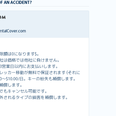
OF AN ACCIDENT?
entalCover.com
除額は0になります$。
社は価格では他社に負けません。
し3営業日以内にお支払いします。
レッカー移動が無料で保証されます (それに
00～$10.00/日。キーの紛失も補償します。
補償します。
でもキャンセル可能です。
外されるタイプの損害を補償します。