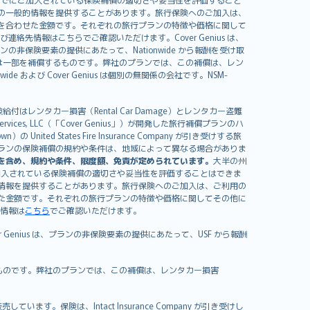
の一般的情報を提供することがあります。旅行保険へのご加入は、
を合わせた金額です。それぞれの旅行プランの特徴や価格に関して
イセンスおよび連絡先情報はこちらでご確認いただけます。Cover Genius は、
、プランの非保険要素の提供にあたって、Nationwide から報酬を受け取
全額または一部を補償するものです。弊社のプランでは、この補償は、レン
ide および Cover Genius は個別の無関係の会社です。NSM-
はレンタカー損害（Rental Car Damage）とレンタカー盗難
rvices, LLC（「Cover Genius」）が開発した旅行補償プランのハ
 States Fire Insurance Company が引き受けする旅
es）が含まれます。プランの保険補償の規約や条件は、地域によって異なる場合がありま
を含め、規約や条件、限度額、免責が定められています。
大半の州
加入されている保険補償の適切さや妥当性を評価することはできま
情報を提供することがあります。旅行保険へのご加入は、ご利用の
た金額です。それぞれの旅行プランの特徴や価格に関してその他に
絡先情報は
こちら
でご確認いただけます。
er Genius は、プランの非保険要素の提供にあたって、USF から報酬
補償するものです。弊社のプランでは、この補償は、レンタカー損害
）が販売しています。保険は、Intact Insurance Company が引き受けし