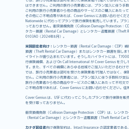
日本語
はできません。ご利用の旅行小売業者には、プラン加入に伴う手数
한국어
ご利用の旅行小売業者から他の商品やサービスのご購入にあたって
dansk
その他にご不明点等があれば、Cover Genius にお問い合わせください。住所：
Nationwide に代わってプランで旅行保険を販売しています。プランの
norsk
っておりません。衝突損傷免除（Collision Damage Pr
suomi
タカー損害（Rental Car Damage）とレンタカー盗難損害（Theft
العربيّة
0103AO（2024年8月）。
Türkçe
米国居住者向け：
レンタカー損害（Rental Car Damage：
česky
損害（Theft Rental Car Damage）またはレンタカー損害を指しま
Русский
イライトが盛り込まれています。そうしたハイライトには、T7000等、T210等
行保険補償、および On Call International が Cover 
ภาษาไทย
す。また、すべての補償にあらゆる地域でご加入いただけるわけで
български
では、旅行小売業者は認可を受けた保険業者/代理人ではなく、保
català
せん。ご利用の旅行小売業者には、プラン加入に伴う手数料が支払
旅行小売業者から他の商品やサービスのご購入にあたって不可欠で
Hrvatski
ご不明点等があれば、Cover Genius にお問い合わせください。住所：11 Wes
eesti
Cover Genius は、USF に代わってこうしたプランで旅行保険を
Ελληνικά
を受け取っておりません。
Magyar
Íslenska
衝突損傷免除（Collision Damage Protection
（Rental Car Damage）とレンタカー盗難損害（Theft Ren
Bahasa Indonesia
latviešu
カナダ居住者
向け保険契約は、Intact Insurance の認定業者である、Re