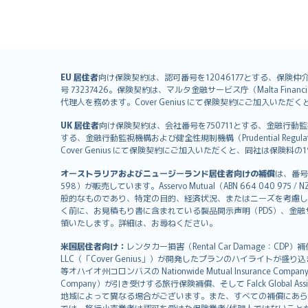
English (UK)
EU 居住者
向け保険契約は、認可番号を12046177とする、保険仲介者として
号 73237426。保険契約は、マルタ金融サービス庁（Malta Financial S
English (US)
代理人を務めます。Cover Genius にて保険契約にご加入い
Deutsch
UK 居住者
向け保険契約は、会社番号を750711とする、金融行動監視機構（
français
する、金融行動監視機構および健全性規制機構（Prudential Regulati
Nederlands
Cover Genius にて保険契約にご加入いただくと、同社は保
español
オーストラリアおよびニュージーランド居住者向けの補償
は、番号
italiano
598）が販売しています。Asservo Mutual（ABN 664 040 97
简体中文
般的なものであり、特定の目的、経済状況、またはニーズを考慮し
繁體中文
く前に、お見積もり書に含まれている製品開示声明（PDS）、金融サー
領いたします。詳細は、お尋ねください。
Português
polski
米国居住者向け：
レンタカー損害（Rental Car Damage：CDP
עברית
LLC（「Cover Genius」）が開発したプランのハイライトが盛り
等オハイオ州コロンバスの Nationwide Mutual Insurance Comp
Português
Company）が引き受けする旅行保険補償、そして Falck Global Ass
svenska
地域によって異なる場合がございます。また、すべての補償にあら
では、旅行小売業者は認可を受けた保険業者/代理人ではないこと