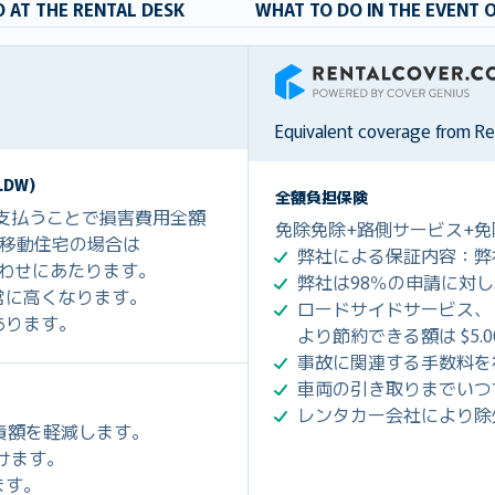
 AT THE RENTAL DESK
WHAT TO DO IN THE EVENT 
RentalCover
Equivalent coverage from R
DW)
全額負担保険
を支払うことで損害費用全額
免除免除+路側サービス+免
0、移動住宅の場合は
弊社による保証内容：弊
組み合わせにあたります。
弊社は98％の申請に対
常に高くなります。
ロードサイドサービス、
あります。
より節約できる額は $5.
事故に関連する手数料を
車両の引き取りまでいつ
レンタカー会社により除
免責額を軽減します。
だけます。
ます。