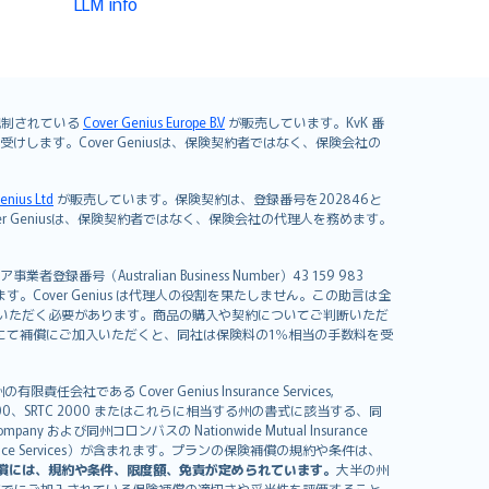
LLM info
よび規制されている
Cover Genius Europe B.V
が販売しています。KvK 番
mited が引き受けします。Cover Geniusは、保険契約者ではなく、保険会社の
enius Ltd
が販売しています。保険契約は、登録番号を202846と
します。Cover Geniusは、保険契約者ではなく、保険会社の代理人を務めます。
者登録番号（Australian Business Number）43 159 983
を開発しています。Cover Genius は代理人の役割を果たしません。この助言は全
いただく必要があります。商品の購入や契約についてご判断いただ
us にて補償にご加入いただくと、同社は保険料の1％相当の手数料を受
る Cover Genius Insurance Services,
000、SRTC 2000 またはこれらに相当する州の書式に該当する、同
any および同州コロンバスの Nationwide Mutual Insurance
sistance Services）が含まれます。プランの保険補償の規約や条件は、
償には、規約や条件、限度額、免責が定められています。
大半の州
すでにご加入されている保険補償の適切さや妥当性を評価すること