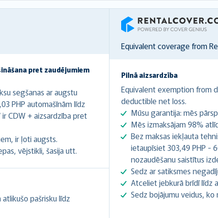
RentalCover
Equivalent coverage from R
šināšana pret zaudējumiem
Pilnā aizsardzība
Equivalent exemption from de
ksu segšanas ar augstu
deductible net loss.
0,03 PHP automašīnām līdz
Mūsu garantija: mēs pārsp
ir CDW + aizsardzība pret
Mēs izmaksājam 98% atlīdz
Bez maksas iekļauta tehnis
m, ir ļoti augsts.
ietaupīsiet 303,49 PHP - 6
s, vējstikli, šasija utt.
nozaudēšanu saistītus iz
Sedz ar satiksmes negadīj
Atceliet jebkurā brīdī līd
Sedz bojājumu veidus, ko
tlikušo pašrisku līdz