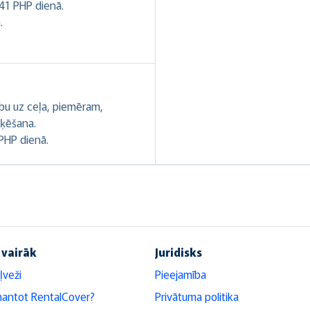
,41 PHP dienā.
.
ību uz ceļa, piemēram,
oķēšana.
PHP dienā.
 vairāk
Juridisks
ļveži
Pieejamība
mantot RentalCover?
Privātuma politika