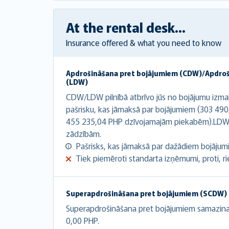
At the rental desk...
Insurance offered & what you need to know
Apdrošināšana pret bojājumiem (CDW)/Apdro
(LDW)
CDW/LDW pilnībā atbrīvo jūs no bojājumu izma
pašrisku, kas jāmaksā par bojājumiem (303 49
455 235,04 PHP dzīvojamajām piekabēm).LDW 
zādzībām.
Pašrisks, kas jāmaksā par dažādiem bojājumie
Tiek piemēroti standarta izņēmumi, proti, riepa
Superapdrošināšana pret bojājumiem (SCDW)
Superapdrošināšana pret bojājumiem samazina a
0,00 PHP.