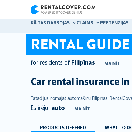
RentalCover
KĀ TAS DARBOJAS
CLAIMS
PRETENZIJAS
RENTAL GUIDE
for residents of
Filipīnas
MAINĪT
Car rental insurance in
Tātad jūs nomājat automašīnu Filipīnas. RentalCov
Es īrēju:
auto
MAINĪT
PRODUCTS OFFERED
WHAT TO DO