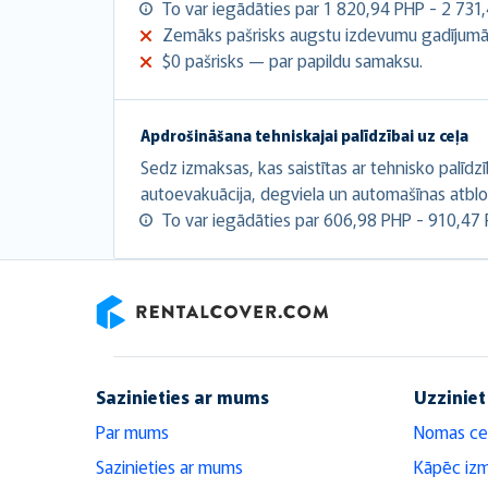
To var iegādāties par 1 820,94 PHP - 2 731
Zemāks pašrisks augstu izdevumu gadījumā
$0 pašrisks — par papildu samaksu.
Apdrošināšana tehniskajai palīdzībai uz ceļa
Sedz izmaksas, kas saistītas ar tehnisko palīdz
autoevakuācija, degviela un automašīnas atbl
To var iegādāties par 606,98 PHP - 910,47 
RentalCover
Sazinieties ar mums
Uzziniet
Par mums
Nomas ce
Sazinieties ar mums
Kāpēc iz