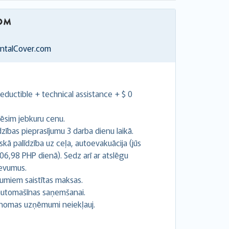
entalCover.com
ductible + technical assistance + $ 0
ēsim jebkuru cenu.
ības pieprasījumu 3 darba dienu laikā.
kā palīdzība uz ceļa, autoevakuācija (jūs
06,98 PHP dienā). Sedz arī ar atslēgu
devumus.
umiem saistītas maksas.
z automašīnas saņemšanai.
 nomas uzņēmumi neiekļauj.