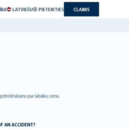
ĪBA
LATVIEŠU
PIETEIKTIES
CLAIMS
apdrošināšanu par labāku cenu.
OF AN ACCIDENT?