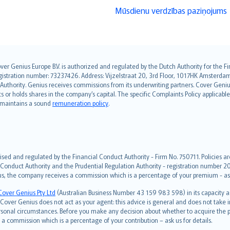
Mūsdienu verdzības paziņojums
over Genius Europe B.V. is authorized and regulated by the Dutch Authority for the
ation number: 73237426. Address: Vijzelstraat 20, 3rd Floor, 1017HK Amsterdam, t
s Authority. Genius receives commissions from its underwriting partners. Cover Gen
hts or holds shares in the company’s capital. The specific Complaints Policy applicab
. maintains a sound
remuneration policy
.
ised and regulated by the Financial Conduct Authority - Firm No. 750711. Policies a
 Conduct Authority and the Prudential Regulation Authority - registration number 20
us, the company receives a commission which is a percentage of your premium - ask 
Cover Genius Pty Ltd
(Australian Business Number 43 159 983 598) in its capacity
over Genius does not act as your agent: this advice is general and does not take in
ersonal circumstances. Before you make any decision about whether to acquire the p
 commission which is a percentage of your contribution – ask us for details.