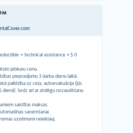
entalCover.com
ductible + technical assistance + $ 0
ēsim jebkuru cenu.
ības pieprasījumu 3 darba dienu laikā.
kā palīdzība uz ceļa, autoevakuācija (jūs
 $ dienā). Sedz arī ar atslēgu nozaudēšanu
umiem saistītas maksas.
z automašīnas saņemšanai.
 nomas uzņēmumi neiekļauj.