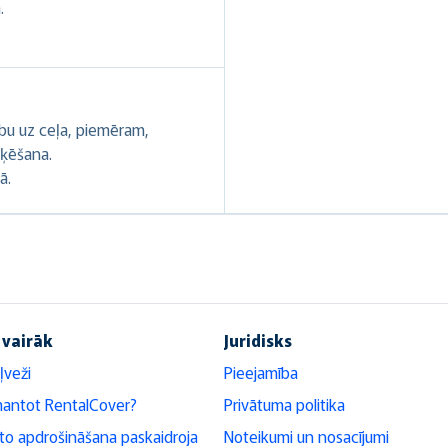
.
ību uz ceļa, piemēram,
oķēšana.
ā.
 vairāk
Juridisks
ļveži
Pieejamība
mantot RentalCover?
Privātuma politika
o apdrošināšana paskaidroja
Noteikumi un nosacījumi