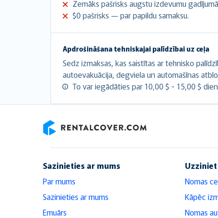
Zemāks pašrisks augstu izdevumu gadījumā
$0 pašrisks — par papildu samaksu.
Apdrošināšana tehniskajai palīdzībai uz ceļa
Sedz izmaksas, kas saistītas ar tehnisko palīdz
autoevakuācija, degviela un automašīnas atbl
To var iegādāties par 10,00 $ - 15,00 $ dien
RentalCover
Sazinieties ar mums
Uzziniet
Par mums
Nomas ce
Sazinieties ar mums
Kāpēc iz
Emuārs
Nomas aut