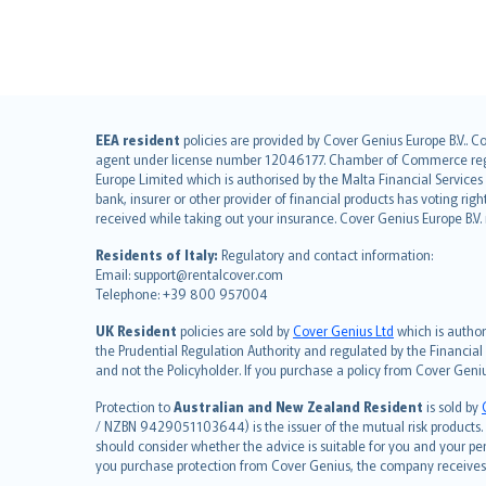
English (UK)
EEA resident
policies are provided by Cover Genius Europe B.V.. C
agent under license number 12046177. Chamber of Commerce registr
English (US)
Europe Limited which is authorised by the Malta Financial Service
Deutsch
bank, insurer or other provider of financial products has voting rig
français
received while taking out your insurance. Cover Genius Europe B.V
Nederlands
Residents of Italy:
Regulatory and contact information:
español
Email: support@rentalcover.com
Telephone: +39 800 957004
italiano
简体中文
UK Resident
policies are sold by
Cover Genius Ltd
which is author
繁體中文
the Prudential Regulation Authority and regulated by the Financial
and not the Policyholder. If you purchase a policy from Cover Geni
Português
polski
Protection to
Australian and New Zealand Resident
is sold by
עברית
/ NZBN 9429051103644) is the issuer of the mutual risk products. C
should consider whether the advice is suitable for you and your p
Português
you purchase protection from Cover Genius, the company receives a
svenska