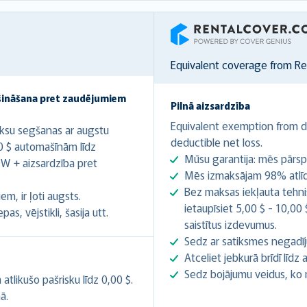
RentalCover
Equivalent coverage from R
šināšana pret zaudējumiem
Pilnā aizsardzība
Equivalent exemption from de
ksu segšanas ar augstu
deductible net loss.
0 $ automašīnām līdz
Mūsu garantija: mēs pārsp
W + aizsardzība pret
Mēs izmaksājam 98% atlīdz
Bez maksas iekļauta tehnis
m, ir ļoti augsts.
ietaupīsiet 5,00 $ - 10,00
s, vējstikli, šasija utt.
saistītus izdevumus.
Sedz ar satiksmes negadīj
Atceliet jebkurā brīdī līd
Sedz bojājumu veidus, ko
likušo pašrisku līdz 0,00 $.
ā.