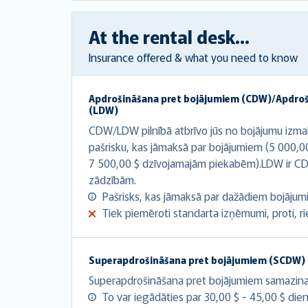
At the rental desk...
Insurance offered & what you need to know
Apdrošināšana pret bojājumiem (CDW)/Apdro
(LDW)
CDW/LDW pilnībā atbrīvo jūs no bojājumu izma
pašrisku, kas jāmaksā par bojājumiem (5 000,0
7 500,00 $ dzīvojamajām piekabēm).LDW ir CD
zādzībām.
Pašrisks, kas jāmaksā par dažādiem bojājumie
Tiek piemēroti standarta izņēmumi, proti, riepa
Superapdrošināšana pret bojājumiem (SCDW)
Superapdrošināšana pret bojājumiem samazina at
To var iegādāties par 30,00 $ - 45,00 $ dien