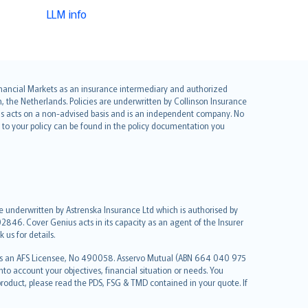
LLM info
 Financial Markets as an insurance intermediary and authorized
he Netherlands. Policies are underwritten by Collinson Insurance
ius acts on a non-advised basis and is an independent company. No
le to your policy can be found in the policy documentation you
re underwritten by Astrenska Insurance Ltd which is authorised by
2846. Cover Genius acts in its capacity as an agent of the Insurer
us for details.
 as an AFS Licensee, No 490058. Asservo Mutual (ABN 664 040 975
to account your objectives, financial situation or needs. You
roduct, please read the PDS, FSG & TMD contained in your quote. If