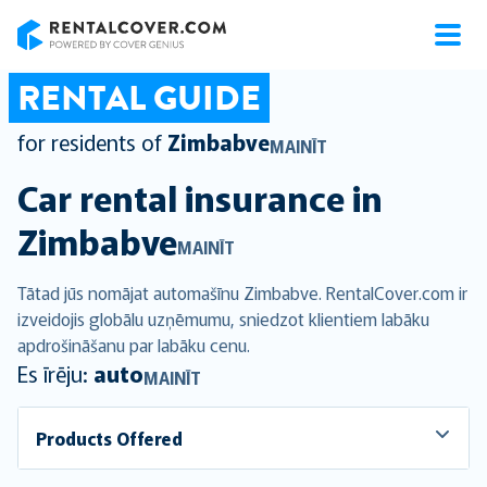
RentalCover
RENTAL GUIDE
for residents of
Zimbabve
MAINĪT
Car rental insurance in
Zimbabve
MAINĪT
Tātad jūs nomājat automašīnu Zimbabve. RentalCover.com ir
izveidojis globālu uzņēmumu, sniedzot klientiem labāku
apdrošināšanu par labāku cenu.
Es īrēju:
auto
MAINĪT
Products Offered