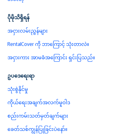
ပိုမိုသိရှိရန်
အငှားလမ်းညွှန်များ
RentalCover ကို ဘာကြောင့် သုံးတာလဲ။
အငှားကား အာမခံအကြောင်း ရှင်းပြသည်။
ဥပဒေရေးရာ
သုံးစွဲနိုင်မှု
ကိုယ်ရေးအချက်အလက်မူဝါဒ
စည်းကမ်းသတ်မှတ်ချက်များ
ခေတ်သစ်ကျွန်ပြုခြင်းပဲနော်။