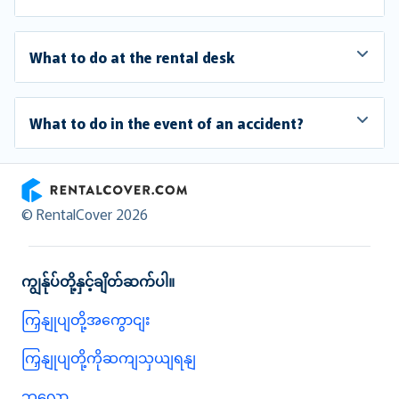
What to do at the rental desk
What to do in the event of an accident?
RentalCover
© RentalCover 2026
ကျွန်ုပ်တို့နှင့်ချိတ်ဆက်ပါ။
ကြှနျုပျတို့အကွောငျး
ကြှနျုပျတို့ကိုဆကျသှယျရနျ
ဘလော့