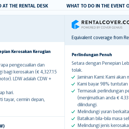
 AT THE RENTAL DESK
WHAT TO DO IN THE EVENT 
RentalCover
Equivalent coverage from R
epian Kerosakan Kerugian
Perlindungan Penuh
Setara dengan Penepian Lebi
apa pengecualian dan
tolak.
gi bagi kerosakan (€ 4,327.15
Jaminan Kami: Kami akan
motor). LDW adalah CDW +
Kami bayar 98% tuntutan d
Termasuk perlindungan pe
ap hari.
(menjimatkan anda € 4.33 
 tayar, cermin depan,
dilindungi.
Melindungi yuran berkait
Batalkan bila-bila masa 
Melindungi jenis kerosaka
DW)