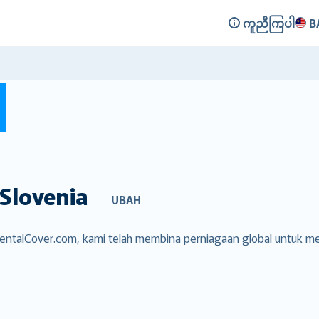
ကူညီကြပါ
B
Slovenia
UBAH
RentalCover.com, kami telah membina perniagaan global untuk m