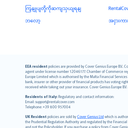
ကြှနျုပျတို့ကိုဆကျသှယျရနျ
RentalCov
ဘလော့
အငှားကား
English (UK)
EEA resident
policies are provided by Cover Genius Europe B.V.. C
agent under license number 12046177. Chamber of Commerce registr
English (US)
Europe Limited which is authorised by the Malta Financial Service
Deutsch
bank, insurer or other provider of financial products has voting rig
français
received while taking out your insurance. Cover Genius Europe B.V
Nederlands
Residents of Italy:
Regulatory and contact information:
español
Email: support@rentalcover.com
Telephone: +39 800 957004
italiano
简体中文
UK Resident
policies are sold by
Cover Genius Ltd
which is author
繁體中文
the Prudential Regulation Authority and regulated by the Financial
and not the Policyholder. If you purchase a policy from Cover Geni