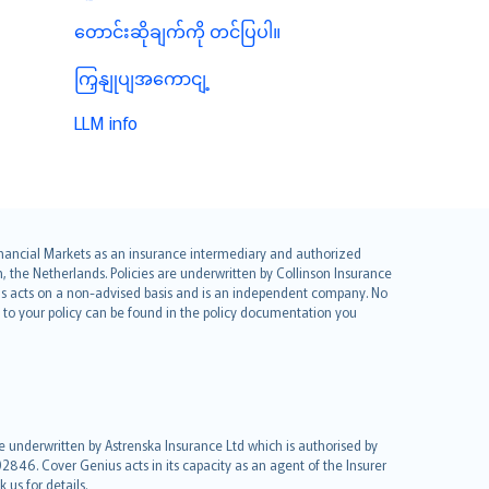
တောင်းဆိုချက်ကို တင်ပြပါ။
ကြှနျုပျအကောငျ့
LLM info
 Financial Markets as an insurance intermediary and authorized
he Netherlands. Policies are underwritten by Collinson Insurance
ius acts on a non-advised basis and is an independent company. No
le to your policy can be found in the policy documentation you
re underwritten by Astrenska Insurance Ltd which is authorised by
2846. Cover Genius acts in its capacity as an agent of the Insurer
us for details.