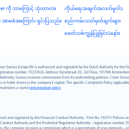
er ကို ဘာကြောင့် သုံးတာလဲ။
ကိုယ်ရေးအချက်အလက်မူဝါဒ
 အာမခံအကြောင်း ရှင်းပြသည်။
စည်းကမ်းသတ်မှတ်ချက်များ
ခေတ်သစ်ကျွန်ပြုခြင်းပဲနော်။
over Genius Europe B.V. is authorized and regulated by the Dutch Authority for the
ation number: 73237426. Address: Vijzelstraat 20, 3rd Floor, 1017HK Amsterdam, t
s Authority. Genius receives commissions from its underwriting partners. Cover Gen
hts or holds shares in the company’s capital. The specific Complaints Policy applicab
. maintains a sound
remuneration policy
.
ised and regulated by the Financial Conduct Authority - Firm No. 750711. Policies a
 Conduct Authority and the Prudential Regulation Authority - registration number 20
us, the company receives a commission which is a percentage of your premium - ask 