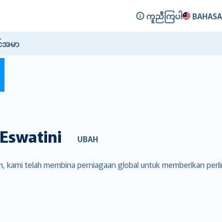
ကူညီကြပါ
BAHASA
င်အမာ
Eswatini
UBAH
om, kami telah membina perniagaan global untuk memberikan per