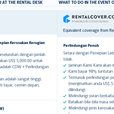
 AT THE RENTAL DESK
WHAT TO DO IN THE EVENT 
RentalCover
Equivalent coverage from R
epian Kerosakan Kerugian
Perlindungan Penuh
Setara dengan Penepian Lebi
seluruhan dengan jumlah
tolak.
sakan US$ 5,000.00 untuk
Jaminan Kami: Kami akan
 adalah CDW + Perlindungan
Kami bayar 98% tuntutan d
Termasuk perlindungan pe
an adalah sangat tinggi.
(menjimatkan anda US$ 5.0
 tayar, cermin depan,
dilindungi.
Melindungi yuran berkait
Batalkan bila-bila masa 
Melindungi jenis kerosaka
DW)
\