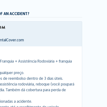
OF AN ACCIDENT?
entalCover.com
Franquia + Assistência Rodoviária + franquia
ualquer preço.
de reembolso dentro de 3 dias úteis.
a assistência rodoviária, reboque (você poupará
 dia. Também dá cobertura para perda de
cionadas a acidente.
nto até o recolhimento do veículo.