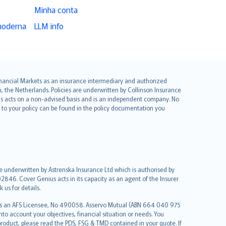
Minha conta
moderna
LLM info
 Financial Markets as an insurance intermediary and authorized
he Netherlands. Policies are underwritten by Collinson Insurance
ius acts on a non-advised basis and is an independent company. No
le to your policy can be found in the policy documentation you
re underwritten by Astrenska Insurance Ltd which is authorised by
2846. Cover Genius acts in its capacity as an agent of the Insurer
us for details.
 as an AFS Licensee, No 490058. Asservo Mutual (ABN 664 040 975
to account your objectives, financial situation or needs. You
roduct, please read the PDS, FSG & TMD contained in your quote. If