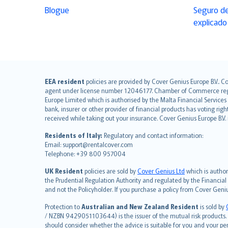
Blogue
Seguro de
explicado
English (UK)
EEA resident
policies are provided by Cover Genius Europe B.V.. C
agent under license number 12046177. Chamber of Commerce registr
English (US)
Europe Limited which is authorised by the Malta Financial Service
Deutsch
bank, insurer or other provider of financial products has voting rig
français
received while taking out your insurance. Cover Genius Europe B.V
Nederlands
Residents of Italy:
Regulatory and contact information:
español
Email: support@rentalcover.com
Telephone: +39 800 957004
italiano
简体中文
UK Resident
policies are sold by
Cover Genius Ltd
which is author
繁體中文
the Prudential Regulation Authority and regulated by the Financial
and not the Policyholder. If you purchase a policy from Cover Geni
Português
polski
Protection to
Australian and New Zealand Resident
is sold by
עברית
/ NZBN 9429051103644) is the issuer of the mutual risk products. C
should consider whether the advice is suitable for you and your p