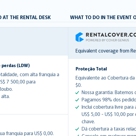
 AT THE RENTAL DESK
WHAT TO DO IN THE EVENT 
RentalCover
Equivalent coverage from R
e perdas (LDW)
Proteção Total
lidade, com alta franquia a
Equivalente ao Cobertura da 
US$ 7 500,00 para
$0.
Roubo.
Nossa garantia: Batemos q
alta.
Pagamos 98% dos pedidos 
Inclui cobertura livre par
US$ 5,00 - US$ 10,00 por
chave.
Dá cobertura a taxas rela
ua franquia para US$ 0,00.
Cancele em qualquer mome