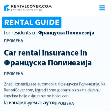
RentalCover
RENTAL GUIDE
for residents of
Француска Полинезија
ПРОМЕНА
Car rental insurance in
Француска Полинезија
ПРОМЕНА
Znači, iznajmljujete automobil u Француска Полинезија. Na
RentalCover.com, izgradili smo globalni biznis na davanju
kupcima bolje osiguranje po boljoj ceni.
Ја изнајмљујем а:
ауто
ПРОМЕНА