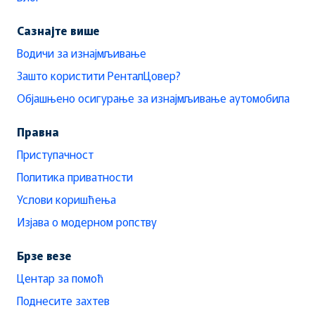
Сазнајте више
Водичи за изнајмљивање
Зашто користити РенталЦовер?
Објашњено осигурање за изнајмљивање аутомобила
Правна
Приступачност
Политика приватности
Услови коришћења
Изјава о модерном ропству
Брзе везе
Центар за помоћ
Поднесите захтев