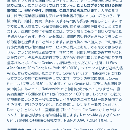
Lietuviškai
域でご加入いただけるわけではありません。
こうしたプランにおける保険
Bahasa Melayu
補償には、規約や条件、限度額、免責が定められています。
大半の州で
は、旅行小売業者は認可を受けた保険業者/代理人ではないことから、保
Română
険の規約、給付、免責、条件に関する専門的な質問に回答したり、または
српски
すでにご加入されている保険補償の適切さや妥当性を評価することはでき
Slovensky
ません。ご利用の旅行小売業者には、プラン加入に伴う手数料が支払われ
る場合があります。そうした業者は、補償内容や価格を含めたプランの一
Slovenščina
般的情報を提供することがあります。旅行保険へのご加入は、ご利用の旅
Українська
行小売業者から他の商品やサービスのご購入にあたって不可欠ではありま
Tiếng Việt
せん。プランの金額は総額です。すなわち、保険と非保険の両方を合わせ
た金額です。それぞれの旅行プランの特徴や価格に関してその他にご不明
点等があれば、Cover Genius にお問い合わせください。住所：11 West
42nd Street, 30th Floor, New York, NY 10036。ライセンスおよび連絡先情
報はこちらでご確認いただけます。Cover Genius は、Nationwide に代わ
ってプランで旅行保険を販売しています。プランの非保険要素は Cover
Genius がプランに追加しています。Cover Genius は、プランの非保険要
素の提供にあたって、Nationwide から報酬を受け取っておりません。衝
突損傷免除（Collision Damage Protection：CDP）は、レンタカーの紛失
や損傷時にレンタカー会社に支払うべき金額の全額または一部を補償する
ものです。弊社のプランでは、この補償は、レンタカー損害（Rental Car
Damage）とレンタカー盗難損害（Theft Rental Car Damage）またはレ
ンタカー損害と呼ばれる保険給付を指します。Nationwide および Cover
Genius は個別の無関係の会社です。NSM-0103AO（2024年8月）。
米国居住者向け：
レンタカー損害（Rental Car Damage：CDP）補償は、