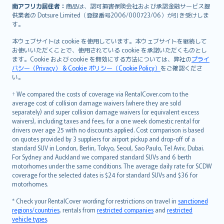
南アフリカ居住者：
商品は、認可損害保険会社および承認金融サービス提
供業者の Dotsure Limited（登録番号2006/000723/06）が引き受けしま
す。
本ウェブサイトは cookie を使用しています。本ウェブサイトを継続して
お使いいただくことで、使用されている cookie を承諾いただくものとし
ます。Cookie および cookie を無効にする方法については、弊社の
プライ
バシー（Privacy） & Cookie ポリシー（Cookie Policy）
をご確認くださ
い。
† We compared the costs of coverage via RentalCover.com to the
average cost of collision damage waivers (where they are sold
separately) and super collision damage waivers (or equivalent excess
waivers), including taxes and fees, for a one week domestic rental for
drivers over age 25 with no discounts applied. Cost comparison is based
on quotes provided by 3 suppliers for airport pickup and drop-off of a
standard SUV in London, Berlin, Tokyo, Seoul, Sao Paulo, Tel Aviv, Dubai.
For Sydney and Auckland we compared standard SUVs and 6 berth
motorhomes under the same conditions. The average daily rate for SCDW
coverage for the selected dates is $24 for standard SUVs and $36 for
motorhomes.
* Check your RentalCover wording for restrictions on travel in
sanctioned
regions/countries
, rentals from
restricted companies
and
restricted
vehicle types
.