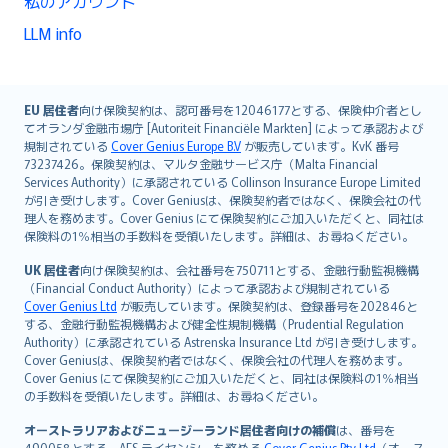
私のアカウント
LLM info
English (UK)
EU 居住者
向け保険契約は、認可番号を12046177とする、保険仲介者とし
てオランダ金融市場庁 [Autoriteit Financiële Markten] によって承認および
English (US)
規制されている
Cover Genius Europe B.V
が販売しています。KvK 番号
Deutsch
73237426。保険契約は、マルタ金融サービス庁（Malta Financial
français
Services Authority）に承認されている Collinson Insurance Europe Limited
が引き受けします。Cover Geniusは、保険契約者ではなく、保険会社の代
Nederlands
理人を務めます。Cover Genius にて保険契約にご加入いただくと、同社は
español
保険料の1％相当の手数料を受領いたします。詳細は、お尋ねください。
italiano
UK 居住者
向け保険契約は、会社番号を750711とする、金融行動監視機構
简体中文
（Financial Conduct Authority）によって承認および規制されている
繁體中文
Cover Genius Ltd
が販売しています。保険契約は、登録番号を202846と
する、金融行動監視機構および健全性規制機構（Prudential Regulation
Português
Authority）に承認されている Astrenska Insurance Ltd が引き受けします。
polski
Cover Geniusは、保険契約者ではなく、保険会社の代理人を務めます。
עברית
Cover Genius にて保険契約にご加入いただくと、同社は保険料の1％相当
の手数料を受領いたします。詳細は、お尋ねください。
Português
svenska
オーストラリアおよびニュージーランド居住者向けの補償
は、番号を
490058とする、AFS ライセンシーを務める
Cover Genius Pty Ltd
（オース