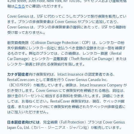
42nd Street, 30th Floor, New York, NY 10036。ライセンスおよび連絡先情
報は
こちら
でご確認いただけます。
Cover Genius は、USF に代わってこうしたプランで旅行保険を販売してい
ます。プランの非保険要素は Cover Genius がプランに追加しており、
Cover Genius は、プランの非保険要素の提供にあたって、USF から報酬を
受け取っておりません。
衝突損傷免除（Collision Damage Protection：CDP）は、レンタカーの紛
失や損傷時にレンタカー会社に支払うべき金額の全額または一部を補償す
るものです。弊社のプランでは、この補償は、レンタカー損害（Rental
Car Damage）とレンタカー盗難損害（Theft Rental Car Damage）または
レンタカー損害と呼ばれる保険給付を指します。
カナダ居住者
向け保険契約は、Intact Insurance の認定業者である、
RentalCover.com として業務を行う Cover Genius Canada Inc.
（BC1079759）が販売しています。保険は、Intact Insurance Company が
引き受けします。Cover Genius にて保険契約を締結される場合、同社は、
掛け金の1パーセントに相当する手数料を受領いたします。詳細につきま
しては、お尋ねください。RentalCover 保険契約は、現在、ケベック州居
住者、またはケベック州にて保険契約を締結されたケベック州非居住者に
はご加入いただけません。
日本居住者向けには
、完全補償（Full Protection）プランは Cover Genius
Japan Co., Ltd.（カバー・ジーニアス・ジャパン社）が販売しています。