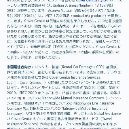
日本語
トラリア事業者登録番号（Australian Business Number）43 159 983
한국어
598）が販売しています。Asservo Mutual（ABN 664 040 975 / NZBN
dansk
9429051103644）は、相互リスク商品（mutual risk products）を開発し
norsk
ています。Cover Genius は代理人の役割を果たしません。この助言は全般
的なものであり、特定の目的、経済状況、またはニーズを考慮したもので
suomi
はありません。助言がご自身や特定の状況に適しているかどうかをご確認
العربيّة
いただく必要があります。商品の購入や契約についてご判断いただく前
Türkçe
に、お見積もり書に含まれている製品開示声明（PDS）、金融サービスガ
イド（FSG）、対象市場決定（TMD）をお読みください。Cover Genius に
česky
て補償にご加入いただくと、同社は保険料の1％相当の手数料を受領いた
Русский
します。詳細は、お尋ねください。
ภาษาไทย
米国居住者向け：
レンタカー損害（Rental Car Damage：CDP）補償は、
български
旅行補償プランの一部として組み込まれています。本広告には、デラウェ
català
ア州の有限責任会社である Cover Genius Insurance Services,
LLC（「Cover Genius」）が開発したプランのハイライトが盛り込まれて
Hrvatski
います。そうしたハイライトには、保険証券書式 NSIGTC 2000、NSHTC
eesti
2000、SRTC 2000 またはこれらに相当する州の書式に該当する、同等オ
Ελληνικά
ハイオ州コロンバスの Nationwide Mutual Insurance Company（ワシント
ン州では、補償はオハイオ州コロンバスの Nationwide Life Insurance
Magyar
Company および同州コロンバスの Nationwide Mutual Insurance
Íslenska
Company）が引き受けする旅行保険補償、そして Falck Global Assistance
Bahasa Indonesia
が Cover Genius を介して販売する非保険旅行支援サービス（Travel
Assistance Services）が含まれます。プランの保険補償の規約や条件は、
latviešu
地域によって異なる場合がございます。また、すべての補償にあらゆる地