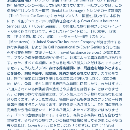
旅行補償プランの一部として組み込まれています。当社プランでは、この
保険給付はレンタカー損害（Rental Car Damage）とレンタカー盗難損害
（Theft Rental Car Damage）またはレンタカー損害を指します。本広告
には、米国デラウェア州の有限責任会社である Cover Genius Insurance
Services, LLC（「Cover Genius」）が開発した旅行補償プランのハイライ
トが盛り込まれています。そうしたハイライトには、T7000等、T210
等、TP-401等に基づく、米国ニュージャージー州モリスタウン
（Morristown）の United States Fire Insurance Company が引き受けする
旅行保険補償、および On Call International が Cover Genius を介して販
売する非保険旅行支援サービス（Travel Assistance Services）が含まれま
す。プランの保険補償の規約や条件は、地域によって異なる場合がありま
す。また、すべての補償にあらゆる地域でご加入いただけるわけではあり
ません。
こうしたプランにおける保険補償には、既往症を対象外とするこ
とを含め、規約や条件、限度額、免責が定められています。
大半の州で
は、旅行小売業者は認可を受けた保険業者/代理人ではなく、保険の規
約、給付、免責、条件に関する専門的な質問に回答したり、またはすでに
ご加入されている保険補償の適切さや妥当性を評価することはできませ
ん。ご利用の旅行小売業者には、プラン加入に伴う手数料が支払われる場
合があります。そうした業者は、補償内容や価格を含めたプランの一般的
情報を提供することがあります。旅行保険へのご加入は、ご利用の旅行小
売業者から他の商品やサービスのご購入にあたって不可欠ではありませ
ん。プランの金額は総額です。すなわち、保険と非保険の両方を合わせた
金額です。それぞれの旅行プランの特徴や価格に関してその他にご不明点
等があれば、Cover Genius にお問い合わせください。住所：11 West