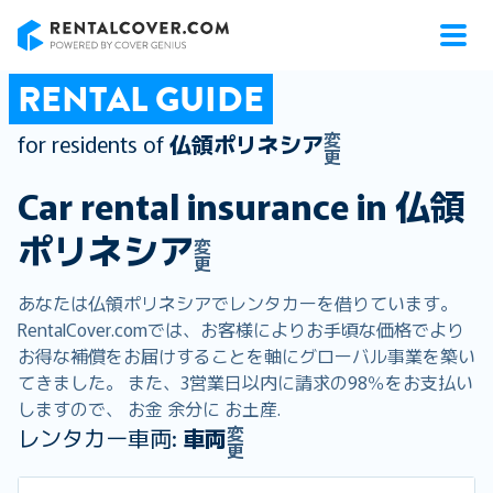
RentalCover
RENTAL GUIDE
変
for residents of
仏領ポリネシア
更
Car rental insurance in
仏領
ポリネシア
変
更
あなたは仏領ポリネシアでレンタカーを借りています。
RentalCover.comでは、お客様によりお手頃な価格でより
お得な補償をお届けすることを軸にグローバル事業を築い
てきました。 また、3営業日以内に請求の98％をお支払い
しますので、 お金 余分に お土産.
変
レンタカー車両:
車両
更