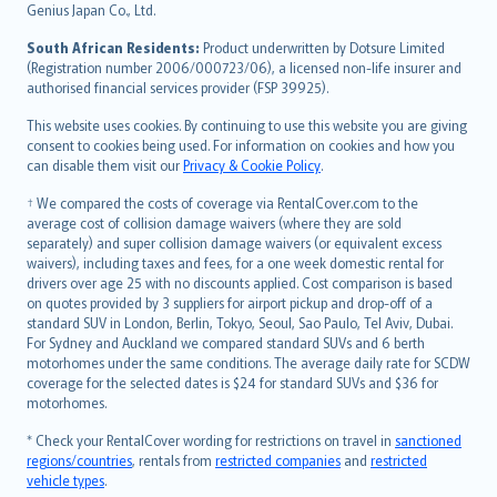
Bahasa Indonesia
Genius Japan Co., Ltd.
latviešu
South African Residents:
Product underwritten by Dotsure Limited
Lietuviškai
(Registration number 2006/000723/06), a licensed non-life insurer and
authorised financial services provider (FSP 39925).
Bahasa Melayu
Română
This website uses cookies. By continuing to use this website you are giving
српски
consent to cookies being used. For information on cookies and how you
can disable them visit our
Privacy & Cookie Policy
.
Slovensky
Slovenščina
† We compared the costs of coverage via RentalCover.com to the
Українська
average cost of collision damage waivers (where they are sold
separately) and super collision damage waivers (or equivalent excess
Tiếng Việt
waivers), including taxes and fees, for a one week domestic rental for
drivers over age 25 with no discounts applied. Cost comparison is based
on quotes provided by 3 suppliers for airport pickup and drop-off of a
standard SUV in London, Berlin, Tokyo, Seoul, Sao Paulo, Tel Aviv, Dubai.
For Sydney and Auckland we compared standard SUVs and 6 berth
motorhomes under the same conditions. The average daily rate for SCDW
coverage for the selected dates is $24 for standard SUVs and $36 for
motorhomes.
* Check your RentalCover wording for restrictions on travel in
sanctioned
regions/countries
, rentals from
restricted companies
and
restricted
vehicle types
.