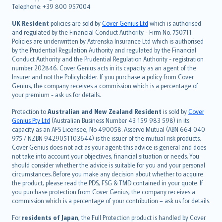
Telephone: +39 800 957004
svenska
日本語
UK Resident
policies are sold by
Cover Genius Ltd
which is authorised
and regulated by the Financial Conduct Authority - Firm No. 750711.
한국어
Policies are underwritten by Astrenska Insurance Ltd which is authorised
dansk
by the Prudential Regulation Authority and regulated by the Financial
norsk
Conduct Authority and the Prudential Regulation Authority - registration
number 202846. Cover Genius acts in its capacity as an agent of the
suomi
Insurer and not the Policyholder. If you purchase a policy from Cover
العربيّة
Genius, the company receives a commission which is a percentage of
Türkçe
your premium - ask us for details.
česky
Protection to
Australian and New Zealand Resident
is sold by
Cover
Русский
Genius Pty Ltd
(Australian Business Number 43 159 983 598) in its
capacity as an AFS Licensee, No 490058. Asservo Mutual (ABN 664 040
ภาษาไทย
975 / NZBN 9429051103644) is the issuer of the mutual risk products.
български
Cover Genius does not act as your agent: this advice is general and does
català
not take into account your objectives, financial situation or needs. You
should consider whether the advice is suitable for you and your personal
Hrvatski
circumstances. Before you make any decision about whether to acquire
eesti
the product, please read the PDS, FSG & TMD contained in your quote. If
Ελληνικά
you purchase protection from Cover Genius, the company receives a
commission which is a percentage of your contribution – ask us for details.
Magyar
Íslenska
For
residents of Japan
, the Full Protection product is handled by Cover