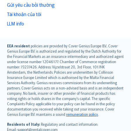
Gửi yêu cầu bồi thường
Tài khoản của tôi
LLM info
English (UK)
EEA resident
policies are provided by Cover Genius Europe B.V.. Cover
Genius Europe B.V. is authorized and regulated by the Dutch Authority for
English (US)
the Financial Markets as an insurance intermediary and authorized agent
Deutsch
under license number 12046177. Chamber of Commerce registration
français
number: 73237426. Address: Vijzelstraat 20, 3rd Floor, 1017HK
Amsterdam, the Netherlands. Policies are underwritten by Collinson
Nederlands
Insurance Europe Limited which is authorised by the Malta Financial
español
Services Authority. Genius receives commissions from its underwriting
italiano
partners. Cover Genius acts on a non-advised basis and is an independent
company. No bank, insurer or other provider of financial products has
简体中文
voting rights or holds shares in the company’s capital. The specific
繁體中文
Complaints Policy applicable to your policy can be found in the policy
Português
documentation you received while taking out your insurance. Cover
Genius Europe B.V. maintains a sound
remuneration policy
.
polski
עברית
Residents of Italy:
Regulatory and contact information:
Email: support@rentalcover.com
Português