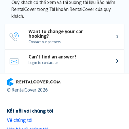
Quý khách có thể xem và tải xuống tài liệu Bảo hiểm
RentalCover trong Tài khoản RentalCover của quý
khách.
Want to change your car 
booking?
Contact our partners
Can’t find an answer?
Login to contact us
RentalCover
© RentalCover 2026
Kết nối với chúng tôi
Về chúng tôi
Liên hệ với chúng tôi