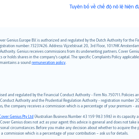
Tuyên bố về chế độ nô lệ hiện đạ
over Genius Europe B.V. is authorized and regulated by the Dutch Authority for the
ation number: 73237426. Address: Vijzelstraat 20, 3rd Floor, 1017HK Amsterdam, t
s Authority. Genius receives commissions from its underwriting partners. Cover Gen
hts or holds shares in the company’s capital. The specific Complaints Policy applicab
. maintains a sound
remuneration policy
.
ised and regulated by the Financial Conduct Authority - Firm No. 750711. Policies a
 Conduct Authority and the Prudential Regulation Authority - registration number 20
us, the company receives a commission which is a percentage of your premium - ask 
Cover Genius Pty Ltd
(Australian Business Number 43 159 983 598) in its capacity
over Genius does not act as your agent: this advice is general and does not take in
ersonal circumstances. Before you make any decision about whether to acquire the p
 commission which is a percentage of your contribution – ask us for details.