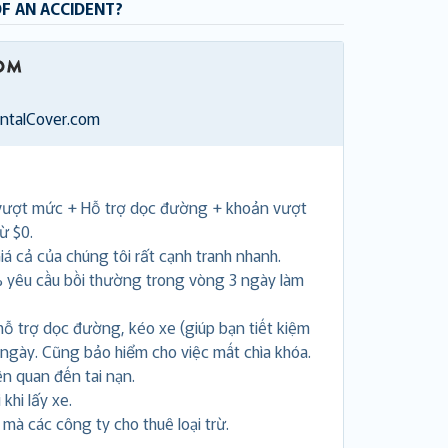
OF AN ACCIDENT?
entalCover.com
vượt mức + Hỗ trợ dọc đường + khoản vượt
ừ $0.
á cả của chúng tôi rất cạnh tranh nhanh.
 yêu cầu bồi thường trong vòng 3 ngày làm
hỗ trợ dọc đường, kéo xe (giúp bạn tiết kiệm
 ngày. Cũng bảo hiểm cho việc mất chìa khóa.
ên quan đến tai nạn.
khi lấy xe.
i mà các công ty cho thuê loại trừ.