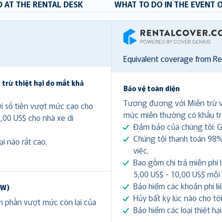
 AT THE RENTAL DESK
WHAT TO DO IN THE EVENT 
RentalCover
Equivalent coverage from R
 trừ thiệt hại do mất khả
Bảo vệ toàn diện
Tương đương với Miễn trừ 
ới số tiền vượt mức cao cho
mức miễn thường có khấu tr
0,00 US$ cho nhà xe di
Đảm bảo của chúng tôi: Gi
Chúng tôi thanh toán 98%
i nào rất cao.
việc.
Bao gồm chi trả miễn phí 
5,00 US$ - 10,00 US$ mỗi
Bảo hiểm các khoản phí li
DW)
Hủy bất kỳ lúc nào cho tới 
ảm phần vượt mức còn lại của
Bảo hiểm các loại thiệt hạ