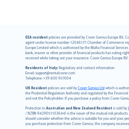
English (UK)
EEA resident
policies are provided by Cover Genius Europe B.V.. C
agent under license number 12046177. Chamber of Commerce registr
English (US)
Europe Limited which is authorised by the Malta Financial Service
Deutsch
bank, insurer or other provider of financial products has voting rig
français
received while taking out your insurance. Cover Genius Europe B.V
Nederlands
Residents of Italy:
Regulatory and contact information:
español
Email: support@rentalcover.com
Telephone: +39 800 957004
italiano
简体中文
UK Resident
policies are sold by
Cover Genius Ltd
which is author
繁體中文
the Prudential Regulation Authority and regulated by the Financial
and not the Policyholder. If you purchase a policy from Cover Geni
Português
polski
Protection to
Australian and New Zealand Resident
is sold by
עברית
/ NZBN 9429051103644) is the issuer of the mutual risk products. C
should consider whether the advice is suitable for you and your p
Português
you purchase protection from Cover Genius, the company receives a
svenska