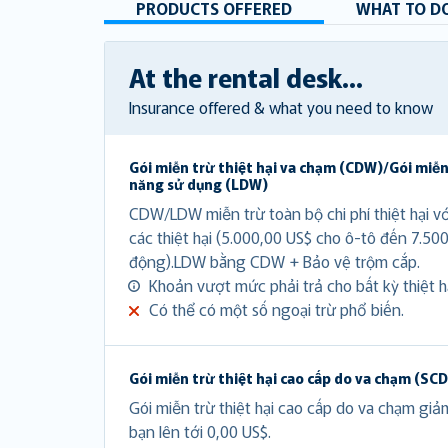
PRODUCTS OFFERED
WHAT TO DO
At the rental desk...
Insurance offered & what you need to know
Gói miễn trừ thiệt hại va chạm (CDW)/Gói miễn
năng sử dụng (LDW)
CDW/LDW miễn trừ toàn bộ chi phí thiệt hại v
các thiệt hại (5.000,00 US$ cho ô-tô đến 7.50
động).LDW bằng CDW + Bảo vệ trộm cắp.
Khoản vượt mức phải trả cho bất kỳ thiệt hạ
Có thể có một số ngoại trừ phổ biến.
Gói miễn trừ thiệt hại cao cấp do va chạm (SC
Gói miễn trừ thiệt hại cao cấp do va chạm gi
bạn lên tới 0,00 US$.