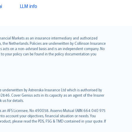
i
LLM info
 Financial Markets as an insurance intermediary and authorized
he Netherlands. Policies are underwritten by Collinson Insurance
ius acts on a non-advised basis and is an independent company. No
le to your policy can be found in the policy documentation you
re underwritten by Astrenska Insurance Ltd which is authorised by
2846. Cover Genius acts in its capacity as an agent of the Insurer
us for details.
 as an AFS Licensee, No 490058. Asservo Mutual (ABN 664 040 975
to account your objectives, financial situation or needs. You
roduct, please read the PDS, FSG & TMD contained in your quote. If