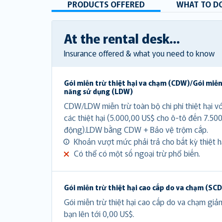
PRODUCTS OFFERED
WHAT TO DO
At the rental desk...
Insurance offered & what you need to know
Gói miễn trừ thiệt hại va chạm (CDW)/Gói miễn
năng sử dụng (LDW)
CDW/LDW miễn trừ toàn bộ chi phí thiệt hại v
các thiệt hại (5.000,00 US$ cho ô-tô đến 7.50
động).LDW bằng CDW + Bảo vệ trộm cắp.
Khoản vượt mức phải trả cho bất kỳ thiệt hạ
Có thể có một số ngoại trừ phổ biến.
Gói miễn trừ thiệt hại cao cấp do va chạm (SC
Gói miễn trừ thiệt hại cao cấp do va chạm gi
bạn lên tới 0,00 US$.