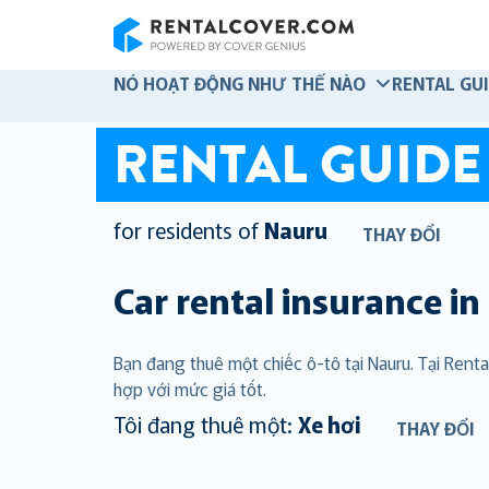
RentalCover
NÓ HOẠT ĐỘNG NHƯ THẾ NÀO
RENTAL GU
RENTAL GUIDE
for residents of
Nauru
THAY ĐỔI
Car rental insurance in
Bạn đang thuê một chiếc ô-tô tại Nauru. Tại Ren
hợp với mức giá tốt.
Tôi đang thuê một:
Xe hơi
THAY ĐỔI