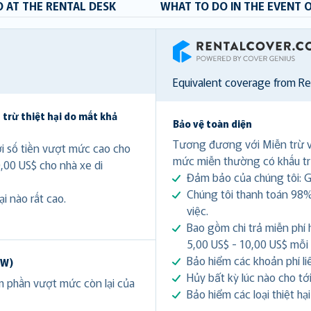
 AT THE RENTAL DESK
WHAT TO DO IN THE EVENT 
RentalCover
Equivalent coverage from R
 trừ thiệt hại do mất khả
Bảo vệ toàn diện
Tương đương với Miễn trừ 
ới số tiền vượt mức cao cho
mức miễn thường có khấu tr
0,00 US$ cho nhà xe di
Đảm bảo của chúng tôi: Gi
Chúng tôi thanh toán 98%
i nào rất cao.
việc.
Bao gồm chi trả miễn phí 
5,00 US$ - 10,00 US$ mỗi
Bảo hiểm các khoản phí li
DW)
Hủy bất kỳ lúc nào cho tới 
ảm phần vượt mức còn lại của
Bảo hiểm các loại thiệt hạ