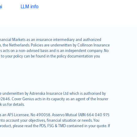
i
LLM info
 Financial Markets as an insurance intermediary and authorized
he Netherlands. Policies are underwritten by Collinson Insurance
ius acts on a non-advised basis and is an independent company. No
le to your policy can be found in the policy documentation you
re underwritten by Astrenska Insurance Ltd which is authorised by
2846. Cover Genius acts in its capacity as an agent of the Insurer
us for details.
 as an AFS Licensee, No 490058. Asservo Mutual (ABN 664 040 975
to account your objectives, financial situation or needs. You
roduct, please read the PDS, FSG & TMD contained in your quote. If