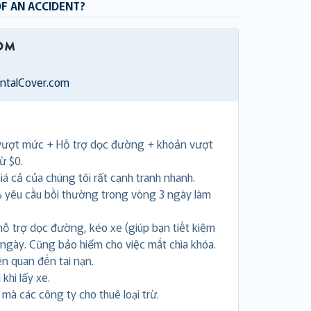
OF AN ACCIDENT?
entalCover.com
vượt mức + Hỗ trợ dọc đường + khoản vượt
ừ $0.
á cả của chúng tôi rất cạnh tranh nhanh.
 yêu cầu bồi thường trong vòng 3 ngày làm
hỗ trợ dọc đường, kéo xe (giúp bạn tiết kiệm
 ngày. Cũng bảo hiểm cho việc mất chìa khóa.
ên quan đến tai nạn.
khi lấy xe.
i mà các công ty cho thuê loại trừ.