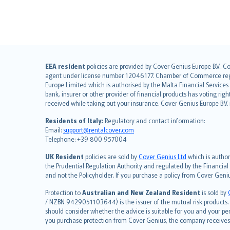
English (UK)
EEA resident
policies are provided by Cover Genius Europe B.V.. C
agent under license number 12046177. Chamber of Commerce registr
English (US)
Europe Limited which is authorised by the Malta Financial Service
Deutsch
bank, insurer or other provider of financial products has voting rig
français
received while taking out your insurance. Cover Genius Europe B.V
Nederlands
Residents of Italy:
Regulatory and contact information:
español
Email:
support@rentalcover.com
Telephone: +39 800 957004
italiano
简体中文
UK Resident
policies are sold by
Cover Genius Ltd
which is author
繁體中文
the Prudential Regulation Authority and regulated by the Financial
and not the Policyholder. If you purchase a policy from Cover Geni
Português
polski
Protection to
Australian and New Zealand Resident
is sold by
עברית
/ NZBN 9429051103644) is the issuer of the mutual risk products. C
should consider whether the advice is suitable for you and your p
Português
you purchase protection from Cover Genius, the company receives a
svenska