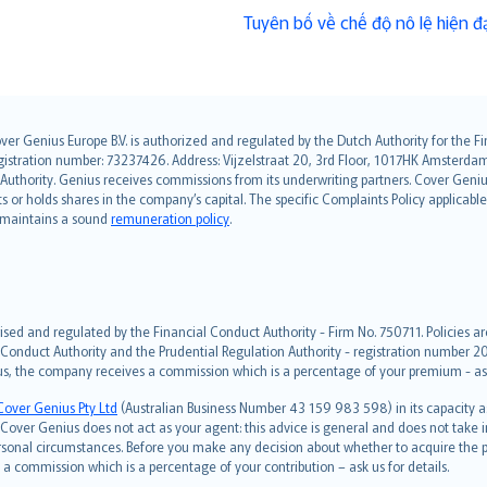
Tuyên bố về chế độ nô lệ hiện đạ
over Genius Europe B.V. is authorized and regulated by the Dutch Authority for the
ation number: 73237426. Address: Vijzelstraat 20, 3rd Floor, 1017HK Amsterdam, t
s Authority. Genius receives commissions from its underwriting partners. Cover Gen
hts or holds shares in the company’s capital. The specific Complaints Policy applicab
. maintains a sound
remuneration policy
.
ised and regulated by the Financial Conduct Authority - Firm No. 750711. Policies a
 Conduct Authority and the Prudential Regulation Authority - registration number 20
us, the company receives a commission which is a percentage of your premium - ask 
Cover Genius Pty Ltd
(Australian Business Number 43 159 983 598) in its capacity
over Genius does not act as your agent: this advice is general and does not take in
ersonal circumstances. Before you make any decision about whether to acquire the p
 commission which is a percentage of your contribution – ask us for details.