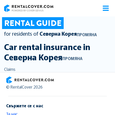
RentalCover
RENTAL GUIDE
for residents of
Северна Корея
ПРОМЯНА
Car rental insurance in
Северна Корея
ПРОМЯНА
Claims
RentalCover
© RentalCover 2026
Свържете се с нас
За нас