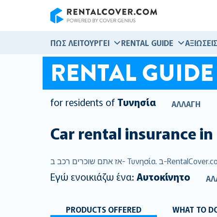
RentalCover
ΠΏΣ ΛΕΙΤΟΥΡΓΕΊ
RENTAL GUIDE
ΑΞΙΏΣΕΙ
RENTAL GUIDE
for residents of
Τυνησία
ΑΛΛΑΓΉ
Car rental insurance in
Εγώ ενοικιάζω ένα:
Αυτοκίνητο
ΑΛ
PRODUCTS OFFERED
WHAT TO DO