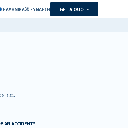
ΕΛΛΗΝΙΚΆ
ΣΎΝΔΕΣΗ
GET A QUOTE
אז אתם שוכרים רכב ב- Τυνησία. ב-RentalCover.com, בנינו עסק גלובלי מסביב המעניק ללקוחות כיסוי טוב יותר במחיר טוב יותר.
OF AN ACCIDENT?