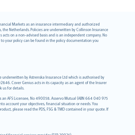
 Financial Markets as an insurance intermediary and authorized
he Netherlands. Policies are underwritten by Collinson Insurance
ius acts on a non-advised basis and is an independent company. No
le to your policy can be found in the policy documentation you
re underwritten by Astrenska Insurance Ltd which is authorised by
2846. Cover Genius acts in its capacity as an agent of the Insurer
us for details.
 as an AFS Licensee, No 490058. Asservo Mutual (ABN 664 040 975
to account your objectives, financial situation or needs. You
roduct, please read the PDS, FSG & TMD contained in your quote. If
sed financial services provider (FSP 39925).