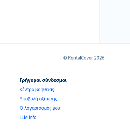
© RentalCover 2026
Γρήγοροι σύνδεσμοι
Κέντρο βοήθειας
Υποβολή αξίωσης
Ο λογαριασμός μου
LLM info