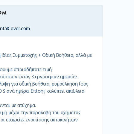
entalCover.com
Ιδίας Συμμετοχής + Οδική Βοήθεια, αλλά με
.
σουμε οποιαδήποτε τιμή.
ιώσεων εντός 3 εργάσιμων ημερών.
υψη για οδική βοήθεια, ρυμούλκηση (σας
00 $ ανά ημέρα. Επίσης καλύπτει απώλεια
ονται με ατύχημα.
μή μέχρι την παραλαβή του οχήματος.
 οι εταιρείες ενοικίασης αυτοκινήτων