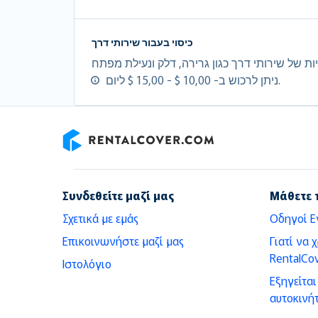
כיסוי בעבור שירותי דרך
ניתן לרכוש ב- 10,00 $ - 15,00 $ ליום.
RentalCover
Συνδεθείτε μαζί μας
Μάθετε 
Σχετικά με εμάς
Οδηγοί Ε
Επικοινωνήστε μαζί μας
Γιατί να 
RentalCov
Ιστολόγιο
Εξηγείτα
αυτοκινή