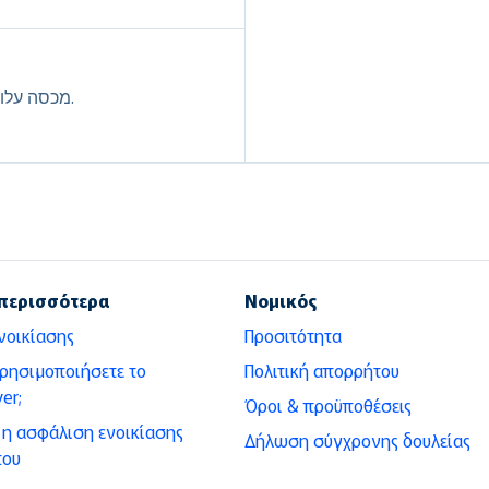
מכסה עלויות של שירותי דרך כגון גרירה, דלק ונעילת מפתח.
περισσότερα
Νομικός
νοικίασης
Προσιτότητα
χρησιμοποιήσετε το
Πολιτική απορρήτου
er;
Όροι & προϋποθέσεις
ι η ασφάλιση ενοικίασης
Δήλωση σύγχρονης δουλείας
του