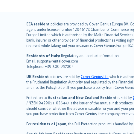
English (UK)
EEA resident
policies are provided by Cover Genius Europe B.V.. C
agent under license number 12046177. Chamber of Commerce registr
English (US)
Europe Limited which is authorised by the Malta Financial Service
Deutsch
bank, insurer or other provider of financial products has voting rig
français
received while taking out your insurance. Cover Genius Europe B.V
Nederlands
Residents of Italy:
Regulatory and contact information:
español
Email: support@rentalcover.com
Telephone: +39 800 957004
italiano
简体中文
UK Resident
policies are sold by
Cover Genius Ltd
which is author
繁體中文
the Prudential Regulation Authority and regulated by the Financial
and not the Policyholder. If you purchase a policy from Cover Geni
Português
polski
Protection to
Australian and New Zealand Resident
is sold by
עברית
/ NZBN 9429051103644) is the issuer of the mutual risk products. C
should consider whether the advice is suitable for you and your p
Português
you purchase protection from Cover Genius, the company receives a
svenska
For
residents of Japan
, the Full Protection product is handled by
日本語
한국어
South African Residents:
Product underwritten by Dotsure Limi