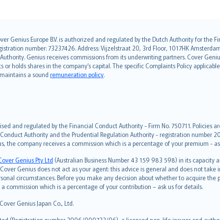
over Genius Europe B.V. is authorized and regulated by the Dutch Authority for the
ation number: 73237426. Address: Vijzelstraat 20, 3rd Floor, 1017HK Amsterdam, t
s Authority. Genius receives commissions from its underwriting partners. Cover Gen
hts or holds shares in the company’s capital. The specific Complaints Policy applicab
. maintains a sound
remuneration policy
.
ised and regulated by the Financial Conduct Authority - Firm No. 750711. Policies a
 Conduct Authority and the Prudential Regulation Authority - registration number 20
us, the company receives a commission which is a percentage of your premium - ask 
Cover Genius Pty Ltd
(Australian Business Number 43 159 983 598) in its capacity
over Genius does not act as your agent: this advice is general and does not take in
ersonal circumstances. Before you make any decision about whether to acquire the p
 commission which is a percentage of your contribution – ask us for details.
 Cover Genius Japan Co., Ltd.
ted (Registration number 2006/000723/06), a licensed non-life insurer and authori