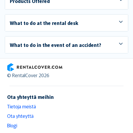
Products Offered
What to do at the rental desk
What to do in the event of an accident?
RentalCover
© RentalCover 2026
Ota yhteyttä meihin
Tietoja meistä
Ota yhteyttä
Blogi