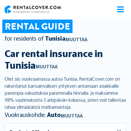
RentalCover
RENTAL GUIDE
for residents of
Tunisia
MUUTTAA
Car rental insurance in
Tunisia
MUUTTAA
Olet siis vuokraamassa autoa Tunisia. RentalCover.com on
rakentanut kansainvälisen yrityksen antamaan asiakkaille
parempia vakuutuksia paremmalla hinnalla. Ja maksamme
98% vaatimuksista 3 arkipäivän kuluessa, joten voit tallentaa
rahaa ylimääräistä matkamuistoja .
Vuokrauskohde:
Auto
MUUTTAA