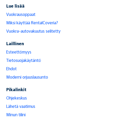
Lue lisää
Vuokrausoppaat
Miksi käyttää RentalCoveria?
Vuokra-autovakuutus selitetty
Laillinen
Esteettömyys
Tietosuojakäytäntö
Ehdot
Moderni orjuuslausunto
Pikalinkit
Ohjekeskus
Lähetä vaatimus
Minun tilini