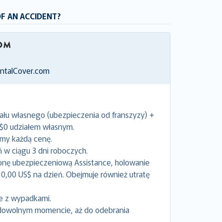
OF AN ACCIDENT?
entalCover.com
ału własnego (ubezpieczenia od franszyzy) +
 $0 udziałem własnym.
emy każdą cenę.
w ciągu 3 dni roboczych.
onę ubezpieczeniową Assistance, holowanie
0,00 US$ na dzień. Obejmuje również utratę
e z wypadkami.
dowolnym momencie, aż do odebrania