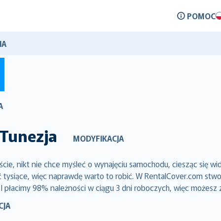
POMOC
IA
A
Tunezja
MODYFIKACJA
e, nikt nie chce myśleć o wynajęciu samochodu, ciesząc się wi
siące, więc naprawdę warto to robić. W RentalCover.com stworz
 I płacimy 98% należności w ciągu 3 dni roboczych, więc możesz 
CJA