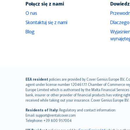
Połącz się z nami
Dowiedz 
O nas
Przewodn
Skontaktuj się z nami
Dlaczego
Blog
Wyjaśnie
wynajęte
English (UK)
EEA resident
policies are provided by Cover Genius Europe B.V.. C
agent under license number 12046177. Chamber of Commerce registr
English (US)
Europe Limited which is authorised by the Malta Financial Service
Deutsch
bank, insurer or other provider of financial products has voting rig
français
received while taking out your insurance. Cover Genius Europe B.V
Nederlands
Residents of Italy:
Regulatory and contact information:
español
Email: support@rentalcover.com
Telephone: +39 800 957004
italiano
简体中文