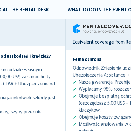
 AT THE RENTAL DESK
WHAT TO DO IN THE EVENT 
RentalCover
Equivalent coverage from R
 od uszkodzeń i kradzieży
Pełna ochrona
Odpowiednik Zniesienia udzi
kim udziale własnym,
Ubezpieczenia Assistance +
000,00 US$ za samochody
Nasza gwarancja: Przebij
to CDW + Ubezpieczenie od
Wypłacamy 98% roszczeń 
Obejmuje bezpłatną ochr
ia jakiekolwiek szkody jest
(oszczędzasz 5,00 US$ - 1
kluczyków.
pony, szyby przednie,
Obejmuje koszty związan
Możliwość anulowania w 
pojazdu.