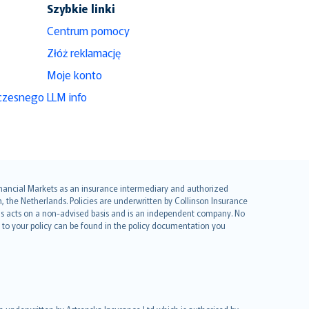
Szybkie linki
Centrum pomocy
Złóż reklamację
Moje konto
czesnego
LLM info
 Financial Markets as an insurance intermediary and authorized
he Netherlands. Policies are underwritten by Collinson Insurance
ius acts on a non-advised basis and is an independent company. No
le to your policy can be found in the policy documentation you