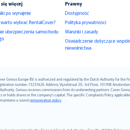
się więcej
Prawny
iki po wynajmie
Dostępność
 warto wybrać RentalCover?
Polityka prywatności
nie ubezpieczenia samochodu
Warunki i zasady
go
Oświadczenie dotyczące współ
niewolnictwa
over Genius Europe B.V. is authorized and regulated by the Dutch Authority for the
ation number: 73237426. Address: Vijzelstraat 20, 3rd Floor, 1017HK Amsterdam, t
s Authority. Genius receives commissions from its underwriting partners. Cover Gen
hts or holds shares in the company’s capital. The specific Complaints Policy applicab
. maintains a sound
remuneration policy
.