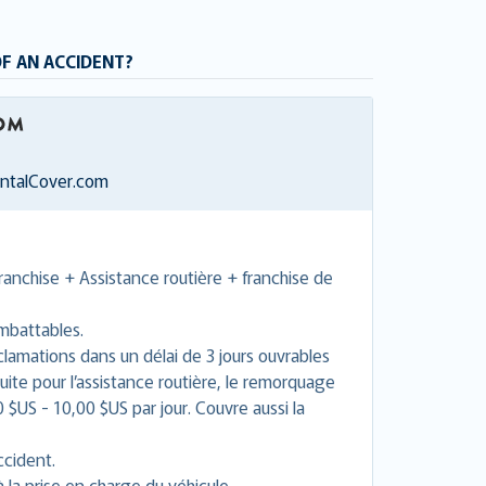
OF AN ACCIDENT?
entalCover.com
ranchise + Assistance routière + franchise de
imbattables.
amations dans un délai de 3 jours ouvrables
uite pour l’assistance routière, le remorquage
 $US - 10,00 $US par jour. Couvre aussi la
ccident.
à la prise en charge du véhicule.