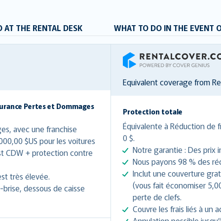
 AT THE RENTAL DESK
WHAT TO DO IN THE EVENT 
RentalCover
Equivalent coverage from R
ssurance Pertes et Dommages
Protection totale
Équivalente à Réduction de f
s, avec une franchise
0 $.
00,00 $US pour les voitures
Notre garantie : Des prix 
st CDW + protection contre
Nous payons 98 % des récl
Inclut une couverture grat
st très élevée.
(vous fait économiser 5,00
-brise, dessous de caisse
perte de clefs.
Couvre les frais liés à un a
Annulation possible jusqu’