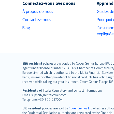
Connectez-vous avec nous
Apprendr
À propos de nous
Guides de
Contactez-nous
Pourquoi u
Blog
L'assuran
expliquée
English (UK)
EEA resident
policies are provided by Cover Genius Europe B.V.. C
agent under license number 12046177. Chamber of Commerce registr
English (US)
Europe Limited which is authorised by the Malta Financial Service
Deutsch
bank, insurer or other provider of financial products has voting rig
français
received while taking out your insurance. Cover Genius Europe B.V
Nederlands
Residents of Italy:
Regulatory and contact information:
español
Email: support@rentalcover.com
Telephone: +39 800 957004
italiano
简体中文
UK Resident
policies are sold by
Cover Genius Ltd
which is author
繁體中文
the Prudential Regulation Authority and regulated by the Financial