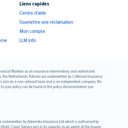
Liens rapides
Centre d'aide
Soumettre une réclamation
Mon compte
erne
LLM info
 Financial Markets as an insurance intermediary and authorized
he Netherlands. Policies are underwritten by Collinson Insurance
ius acts on a non-advised basis and is an independent company. No
le to your policy can be found in the policy documentation you
re underwritten by Astrenska Insurance Ltd which is authorised by
2846. Cover Genius acts in its capacity as an agent of the Insurer