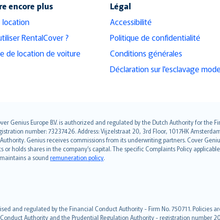
e encore plus
Légal
 location
Accessibilité
tiliser RentalCover ?
Politique de confidentialité
ce de location de voiture
Conditions générales
Déclaration sur l'esclavage mod
over Genius Europe B.V. is authorized and regulated by the Dutch Authority for the
ation number: 73237426. Address: Vijzelstraat 20, 3rd Floor, 1017HK Amsterdam, t
s Authority. Genius receives commissions from its underwriting partners. Cover Gen
hts or holds shares in the company’s capital. The specific Complaints Policy applicab
. maintains a sound
remuneration policy
.
ised and regulated by the Financial Conduct Authority - Firm No. 750711. Policies a
 Conduct Authority and the Prudential Regulation Authority - registration number 20